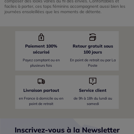
composer des looks variés au fil des envies. Confortables et
faciles à porter, ces tops féminins accompagnent aussi bien les
journées ensoleillées que les moments de détente.
Paiement 100%
Retour gratuit sous
sécurisé
100 jours
Payez comptant ou en
En point de retrait ou par La
plusieurs fois
Poste
Livraison partout
Service client
en France
à domicile ou en
de 9h à 18h du lundi au
point de retrait
samedi
Inscrivez-vous à la Newsletter