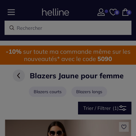
0
0
-10%
sur toute ma commande même sur les
nouveautés* avec le code
5090
Blazers Jaune pour femme
Blazers courts
Blazers longs
Trier / Filtrer
(1)