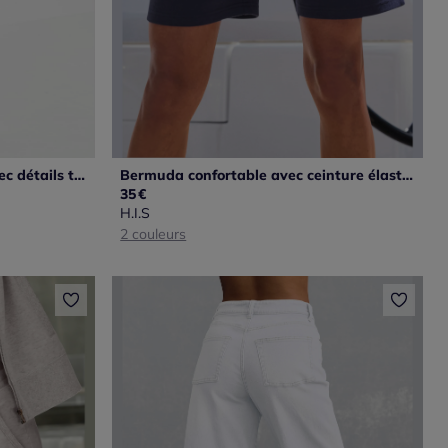
Jean à coupe décontractée avec détails tendance et poches
Bermuda confortable avec ceinture élastique à cordon et poches pratiques
35
€
H.I.S
2 couleurs