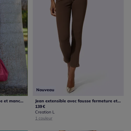
Nouveau
Pull ample avec encolure ronde et manches 3/4
Jean extensible avec fausse fermeture et pierres brillantes
139
€
Creation L
1 couleur