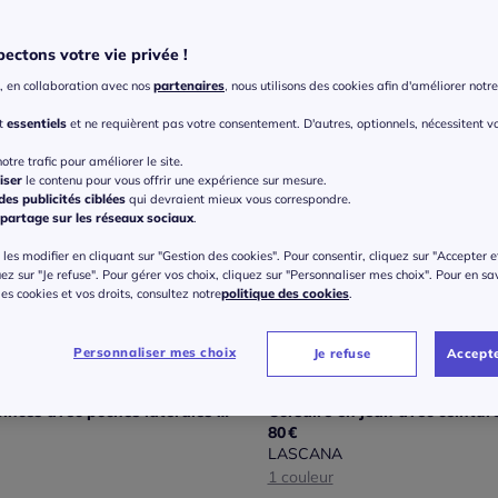
ectons votre vie privée !
, en collaboration avec nos
partenaires
, nous utilisons des cookies afin d'améliorer notre 
nt
essentiels
et ne requièrent pas votre consentement. D'autres, optionnels, nécessitent v
otre trafic pour améliorer le site.
iser
le contenu pour vous offrir une expérience sur mesure.
es publicités ciblées
qui devraient mieux vous correspondre.
partage sur les réseaux sociaux
.
les modifier en cliquant sur "Gestion des cookies". Pour consentir, cliquez sur "Accepter e
uez sur "Je refuse". Pour gérer vos choix, cliquez sur "Personnaliser mes choix". Pour en sa
 des cookies et vos droits, consultez notre
politique des cookies
.
Personnaliser mes choix
Je refuse
Accepte
Bermuda à pinces avec poches latérales et finition retroussable
80
€
LASCANA
1 couleur