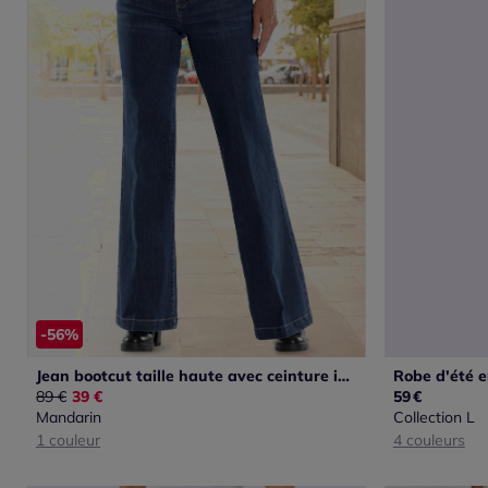
-56%
Jean bootcut taille haute avec ceinture intégrée structurante
Ancien prix :
89 €
Nouveau prix :
39 €
59
€
Mandarin
Collection L
1 couleur
4 couleurs