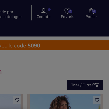
de par
0
0
ce catalogue
Compte
Favoris
Panier
ec le code
5090
n
Trier / Filtrer