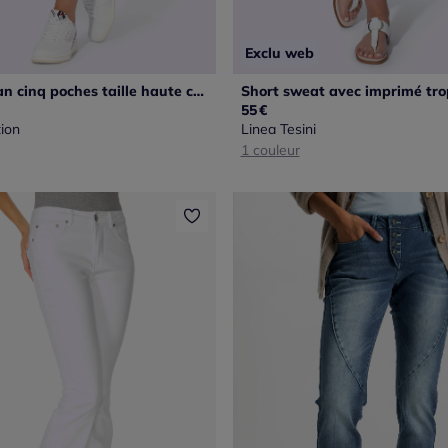
Exclu web
Shorts en jean cinq poches taille haute coupe slim
55
€
ion
Linea Tesini
1 couleur