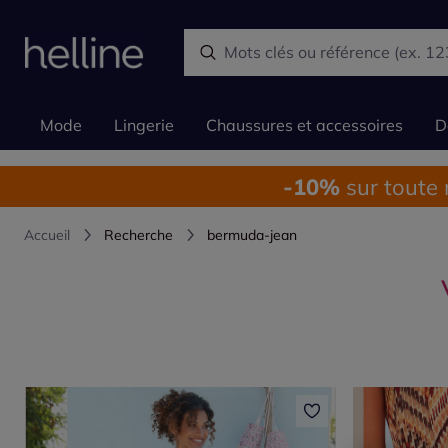
Mode
Lingerie
Chaussures et accessoires
D
-10%
sur toute
Accueil
Recherche
bermuda-jean