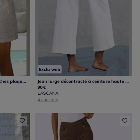
Exclu web
Bermuda confortable avec poches plaquées et ceinture élastique
Jean large décontracté à ceinture haute avec poches classiques
90
€
LASCANA
4 couleurs