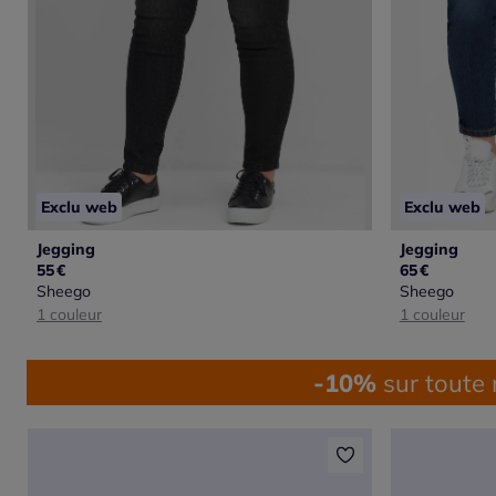
Exclu web
Exclu web
Jegging
Jegging
55
€
65
€
Sheego
Sheego
1 couleur
1 couleur
-10%
sur toute