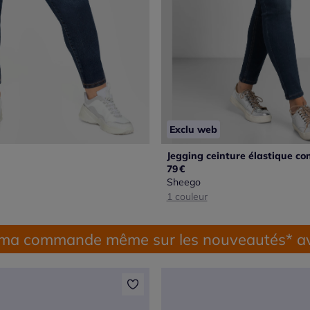
Exclu web
Jegging ceinture élastique co
79
€
Sheego
1 couleur
 ma commande même sur les nouveautés* av