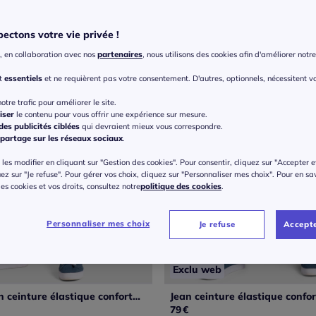
ectons votre vie privée !
, en collaboration avec nos
partenaires
, nous utilisons des cookies afin d'améliorer notre 
nt
essentiels
et ne requièrent pas votre consentement. D'autres, optionnels, nécessitent v
otre trafic pour améliorer le site.
iser
le contenu pour vous offrir une expérience sur mesure.
es publicités ciblées
qui devraient mieux vous correspondre.
partage sur les réseaux sociaux
.
les modifier en cliquant sur "Gestion des cookies". Pour consentir, cliquez sur "Accepter e
uez sur "Je refuse". Pour gérer vos choix, cliquez sur "Personnaliser mes choix". Pour en sa
 des cookies et vos droits, consultez notre
politique des cookies
.
Personnaliser mes choix
Je refuse
Accepte
Exclu web
Short en jean ceinture élastique confortable
Jean ceinture élastique confo
79
€