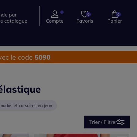
de par
0
0
ce catalogue
Compte
Favoris
Panier
ec le code
5090
élastique
mudas et corsaires en jean
Trier / Filtrer