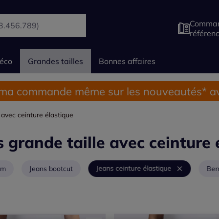
Comman
référen
éco
Grandes tailles
Bonnes affaires
 ma commande même sur les nouveautés* av
 avec ceinture élastique
 grande taille avec ceinture 
Jeans ceinture élastique
im
Jeans bootcut
Ber