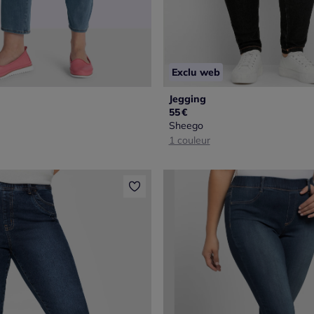
Exclu web
Jegging
55
€
Sheego
1 couleur