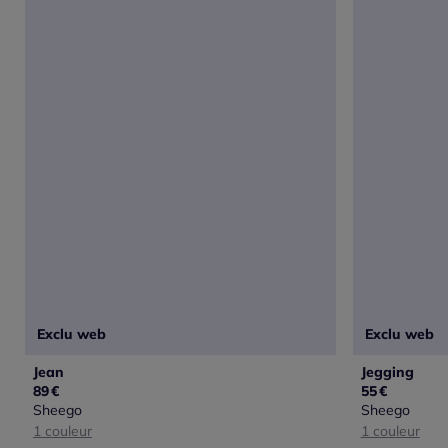
Exclu web
Exclu web
Jean
Jegging
89
€
55
€
Sheego
Sheego
1 couleur
1 couleur