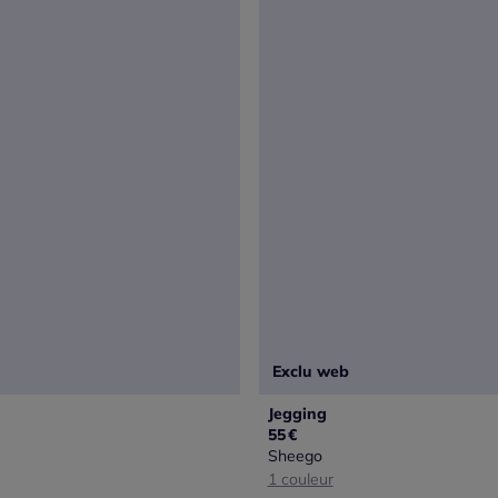
Exclu web
Jegging
55
€
Sheego
1 couleur