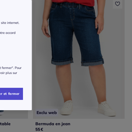
site internet.
otre accord
t fermer". Pour
voir plus sur
r et fermer
Exclu web
rtable
Bermuda en jean
55
€