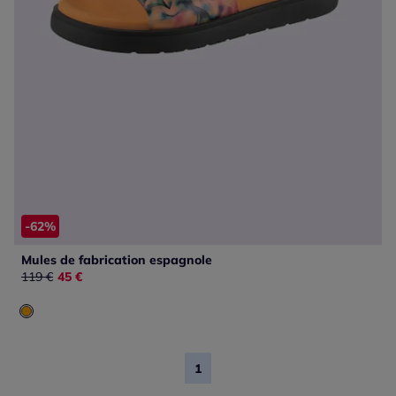
-62%
Mules de fabrication espagnole
Ancien prix :
119 €
Nouveau prix :
45 €
1