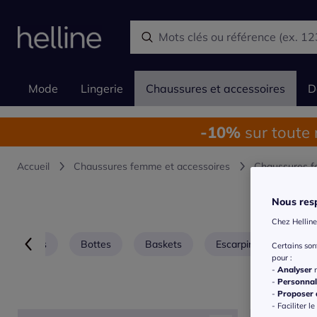
Mode
Lingerie
Chaussures et accessoires
D
-10%
sur toute
Accueil
Chaussures femme et accessoires
Chaussures 
Nous resp
Chez Helline
Bottines
Bottes
Baskets
Escarpins
Pant
Certains so
pour :
-
Analyser
n
-
Personnal
-
Proposer d
- Faciliter le