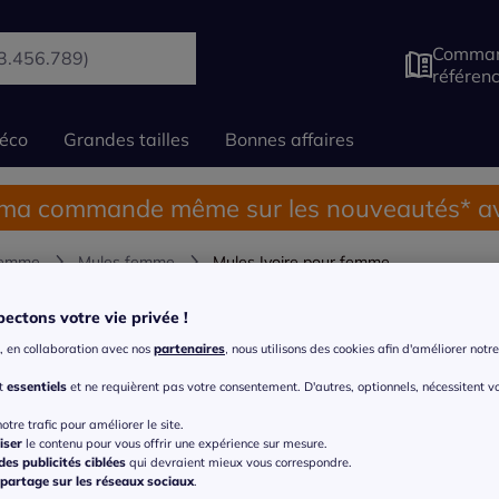
Comman
référen
éco
Grandes tailles
Bonnes affaires
 ma commande même sur les nouveautés* av
femme
Mules femme
Mules Ivoire pour femme
Mules Ivoire pour femme
ectons votre vie privée !
, en collaboration avec nos
partenaires
, nous utilisons des cookies afin d'améliorer notre 
oufles
Mocassins et trotteurs
Ballerines
Chaussur
nt
essentiels
et ne requièrent pas votre consentement. D'autres, optionnels, nécessitent v
otre trafic pour améliorer le site.
iser
le contenu pour vous offrir une expérience sur mesure.
es publicités ciblées
qui devraient mieux vous correspondre.
partage sur les réseaux sociaux
.