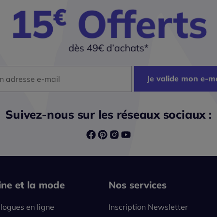
dresse mail
Je valide mon e-ma
Suivez-nous sur les réseaux sociaux :
line et la mode
Nos services
logues en ligne
Inscription Newsletter