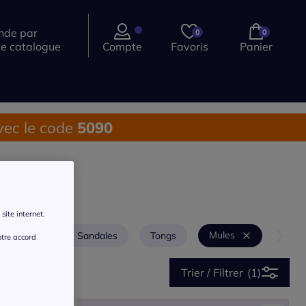
de par
0
0
ce catalogue
Compte
Favoris
Panier
ec le code
5090
site internet.
Mules
es de bain
Sandales
Tongs
otre accord
Trier / Filtrer
(1)