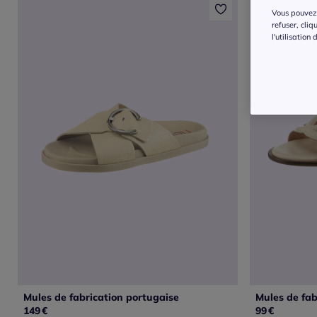
Vous pouvez 
refuser, cliq
l'utilisation
Mules de fabrication portugaise
Mules de fab
149
€
99
€