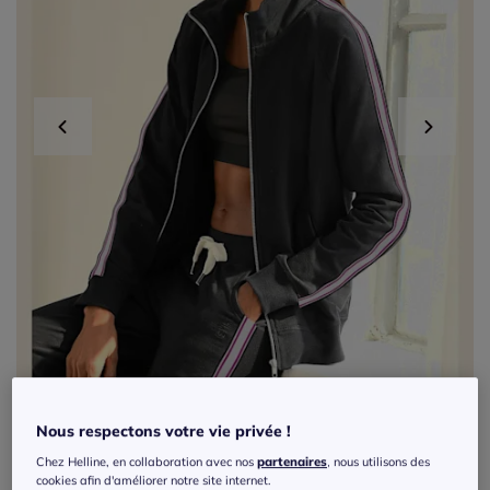
Nous respectons votre vie privée !
Chez Helline, en collaboration avec nos
partenaires
, nous utilisons des
Veste sweat à col montant avec rayures et
cookies afin d'améliorer notre site internet.