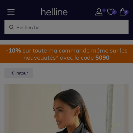
0
0
-10%
sur toute ma commande même sur les
nouveautés* avec le code
5090
retour