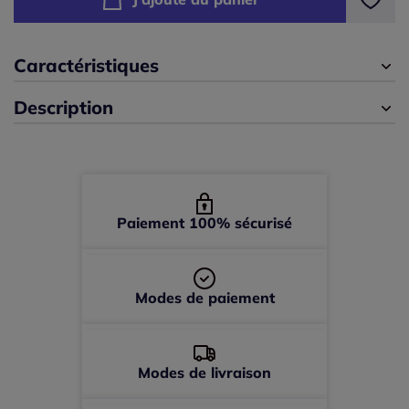
42/44 -
En stock
46/48 -
En stock
Caractéristiques
Description
Paiement 100% sécurisé
Modes de paiement
Modes de livraison