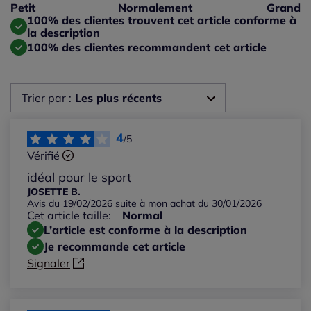
Taille petit : 0%
Petit
Normalement
Grand
Taille grand : 0%
100% des clientes trouvent cet article conforme à
la description
100% des clientes recommandent cet article
Trier par :
Les plus récents
Les plus récents
4
/5
Vérifié
Les plus anciens
idéal pour le sport
JOSETTE B.
Avis du 19/02/2026 suite à mon achat du 30/01/2026
Notes les plus élevées
Cet article taille:
Normal
L’article est conforme à la description
Notes les plus basses
Je recommande cet article
Signaler