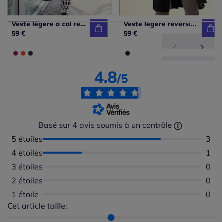
Veste légère à col revers fermeture zippée imprimée
Veste légère réversible col châle avec poches plaquées
59 €
59 €
4.8
/5
Basé sur 4 avis soumis à un contrôle
5 étoiles
Nomb
3
4 étoiles
Nomb
1
3 étoiles
Aucu
0
2 étoiles
Aucu
0
1 étoile
Aucu
0
Cet article taille:
Répartition du taillant selon les avis clients
Taille normalement : 100%