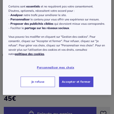
poches raglan
Certains sont
essentiels
et ne requièrent pas votre consentement.
4.8
/
5
-
4
avis
D'autres, optionnels, nécessitent votre accord pour :
Réf : 276.286.002
-
Analyser
notre trafic pour améliorer le site.
-
Personnaliser
le contenu pour vous offrir une expérience sur mesure.
-
Proposer des publicités ciblées
qui devraient mieux vous correspondre.
Couleur :
noir
- Faciliter le
partage sur les réseaux sociaux
.
Choisir une couleur :
Vous pouvez les modifier en cliquant sur "Gestion des cookies". Pour
consentir, cliquez sur "Accepter et fermer". Pour refuser, cliquez sur "Je
refuse". Pour gérer vos choix, cliquez sur "Personnaliser mes choix". Pour en
savoir plus sur l'utilisation des cookies et vos droits, consultez
notre
politique des cookies
.
Taille :
Personnaliser mes choix
Veuillez sélectionner une taille
Je refuse
Accepter et fermer
Guide des tailles
34/36 -
En stock
45
€
38/40 -
En stock
J'ajoute au panier