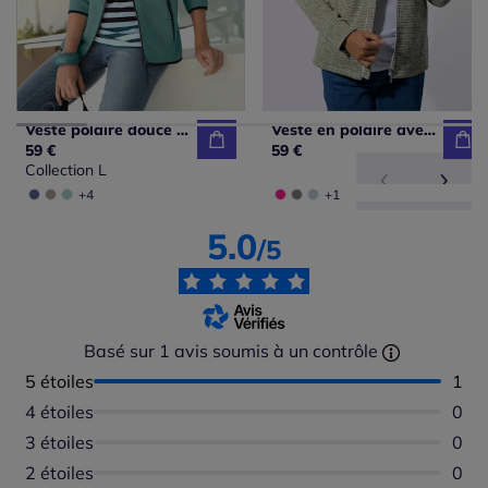
Veste polaire douce avec col transformable et poches zippées
Veste en polaire avec col montant et rayures sportives
59 €
59 €
Collection L
+4
+1
5.0
/5
Basé sur 1 avis soumis à un contrôle
5 étoiles
Nomb
1
4 étoiles
Aucu
0
3 étoiles
Aucu
0
2 étoiles
Aucu
0