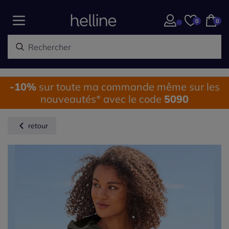
0
0
-10%
sur toute ma commande même sur les
nouveautés* avec le code
5090
retour