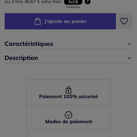
ou 3 fois 36,67 € sans frais
?
42/44 -
épuisé
J'ajoute au panier
46/48 -
épuisé
Caractéristiques
50/52 -
épuisé
Description
Paiement 100% sécurisé
Modes de paiement