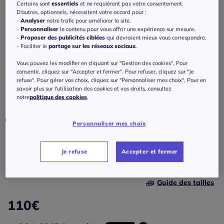
Veste en tricot polaire avec capuche et
Certains sont
essentiels
et ne requièrent pas votre consentement.
D'autres, optionnels, nécessitent votre accord pour :
glissière à poches
-
Analyser
notre trafic pour améliorer le site.
-
Personnaliser
le contenu pour vous offrir une expérience sur mesure.
5
/
5
-
1
avis
Réf : 124.888.001
-
Proposer des publicités ciblées
qui devraient mieux vous correspondre.
- Faciliter le
partage sur les réseaux sociaux
.
Vous pouvez les modifier en cliquant sur "Gestion des cookies". Pour
Couleur :
olive
consentir, cliquez sur "Accepter et fermer". Pour refuser, cliquez sur "Je
Choisir une couleur :
refuse". Pour gérer vos choix, cliquez sur "Personnaliser mes choix". Pour en
savoir plus sur l'utilisation des cookies et vos droits, consultez
notre
politique des cookies
.
Personnaliser mes choix
Taille :
Je refuse
Accepter et fermer
Veuillez sélectionner une taille
Guide des tailles
34/36 -
En stock
110
€
38/40 -
En stock