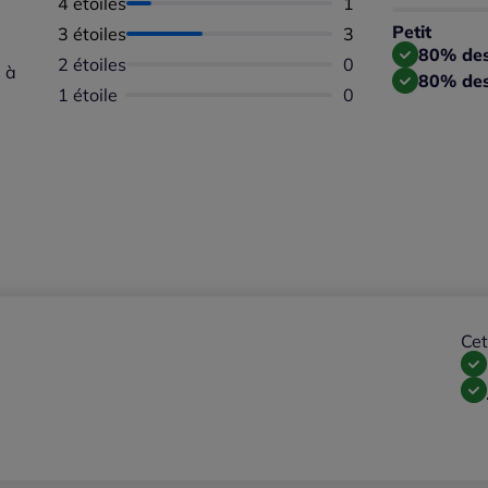
4 étoiles
Nombre d'avis :
1
Taille
Taille 
Petit
3 étoiles
Nombre d'avis :
3
Taille
80% des 
2 étoiles
Aucun avis dispon
0
 à
80% des
1 étoile
Aucun avis dispon
0
Cet