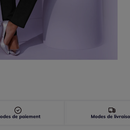
50 
52 
54 
odes de paiement
Modes de livrais