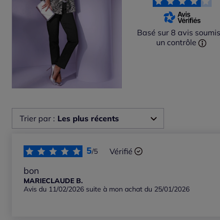
Basé sur 8 avis soumis
un contrôle
Trier par :
Les plus récents
Les plus récents
5
Vérifié
/5
Les plus anciens
bon
MARIECLAUDE B.
Avis du 11/02/2026 suite à mon achat du 25/01/2026
Notes les plus élevées