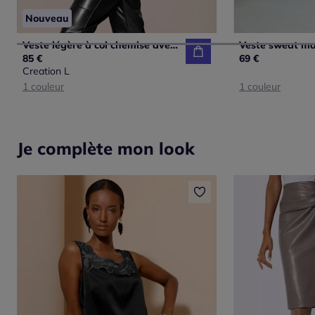
Nouveau
Veste légère à col chemise avec manches longues et poches poitrine
85 €
69 €
Creation L
1 couleur
1 couleur
Je complète mon look