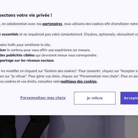
ectons votre vie privée !
Taille
, en collaboration avec nos
partenaires
, nous utilisons des cookies afin d'améliorer notre 
Veu
nt
essentiels
et ne requièrent pas votre consentement. D'autres, optionnels, nécessitent v
Gu
38 
otre trafic pour améliorer le site.
iser
le contenu pour vous offrir une expérience sur mesure.
69
es publicités ciblées
qui devraient mieux vous correspondre.
40 
partage sur les réseaux sociaux
.
les modifier en cliquant sur "Gestion des cookies". Pour consentir, cliquez sur "Accepter e
42 
uez sur "Je refuse". Pour gérer vos choix, cliquez sur "Personnaliser mes choix". Pour en sa
 des cookies et vos droits, consultez notre
politique des cookies
.
44 
Personnaliser mes choix
Je refuse
Accepte
46 
48 