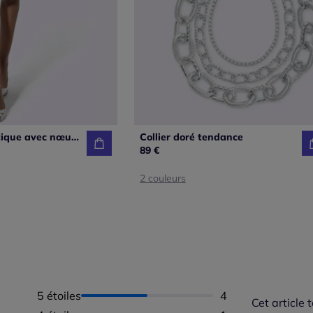
Jupe en synthétique avec nœud et ceinture gainante
Collier doré tendance
89 €
2 couleurs
5 étoiles
Nombre d'avis :
4
Cet article t
Répartition 