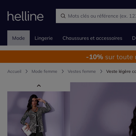
Mode
Lingerie
Chaussures et accessoires
D
-10%
sur toute
Accueil
Mode femme
Vestes femme
Veste légère co