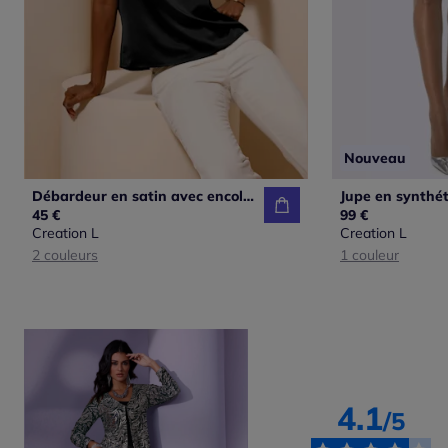
Nouveau
Débardeur en satin avec encolure en dentelle raffinée.
45 €
99 €
Creation L
Creation L
2 couleurs
1 couleur
4.1
/5