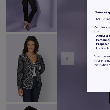
Nous resp
Chez Helline
Certains so
pour :
-
Analyser
n
-
Personnal
-
Proposer d
- Faciliter le
Vous pouvez 
refuser, cliq
l'utilisation