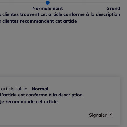
 normalement : 100%
petit : 0%
Normalement
Grand
 grand : 0%
clientes trouvent cet article conforme à la description
ible
 clientes recommandent cet article
ible
 article taille:
Normal
L’article est conforme à la description
Je recommande cet article
Signaler