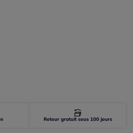
-
En stock
-
En stock
-
épuisé
on
Retour gratuit sous 100 jours