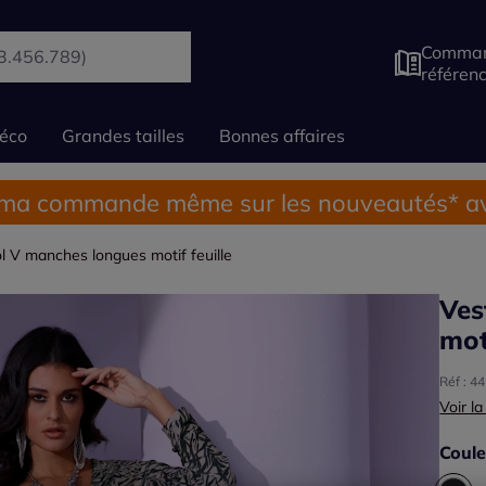
Comman
référen
éco
Grandes tailles
Bonnes affaires
 ma commande même sur les nouveautés* av
l V manches longues motif feuille
Ves
mot
Réf : 4
Voir la
Coule