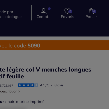
de par
0
0
ce catalogue
Compte
Favoris
Panier
ec le code
5090
te légère col V manches longues
if feuille
4.1
/
5
-
8
avis
45.725.067
 description >
ur :
noir-marine imprimé