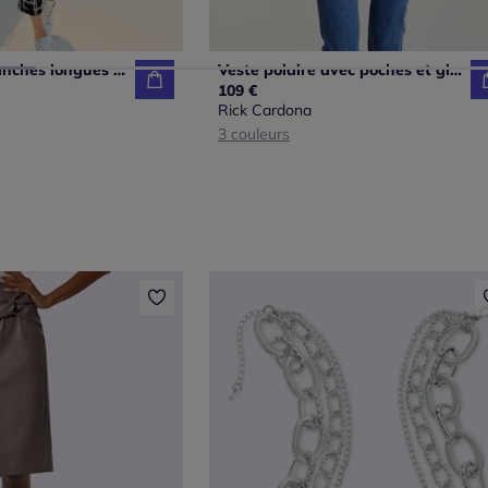
Veste sweat manches longues col montant à glissière raffinée
Veste polaire avec poches et glissière double sens
109 €
Rick Cardona
3 couleurs