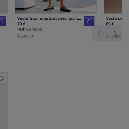
Veste à col montant avec poches et manches 3/4
79 €
85 €
Rick Cardona
1 couleur
1 couleur