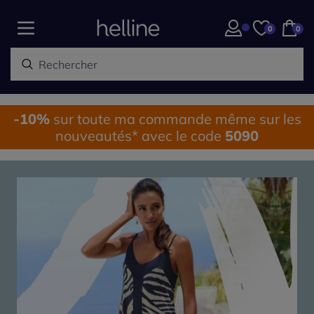
0
0
-10%
sur toute ma commande même sur les
nouveautés* avec le code
5090