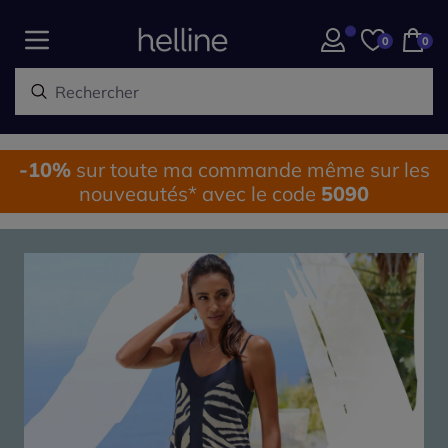
0
0
-10%
sur toute ma commande même sur les
nouveautés* avec le code
5090