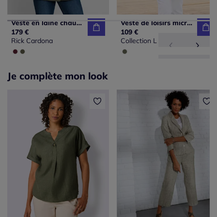
Veste en laine chaude col à revers manches larges
Veste de loisirs microfibre avec capuche et poches
179 €
109 €
Rick Cardona
Collection L
Je complète mon look