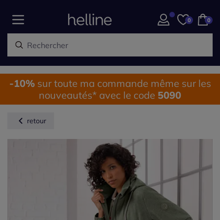
0
0
-10%
sur toute ma commande même sur les
nouveautés* avec le code
5090
retour