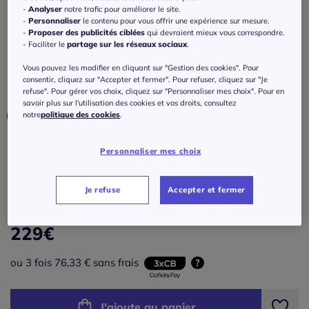
Veste légère en viscose avec capuche et
-
Analyser
notre trafic pour améliorer le site.
poches sécurisées
-
Personnaliser
le contenu pour vous offrir une expérience sur mesure.
-
Proposer des publicités ciblées
qui devraient mieux vous correspondre.
- Faciliter le
partage sur les réseaux sociaux
.
Réf : 430.625.005
Vous pouvez les modifier en cliquant sur "Gestion des cookies". Pour
consentir, cliquez sur "Accepter et fermer". Pour refuser, cliquez sur "Je
Couleur :
kaki chiné
refuse". Pour gérer vos choix, cliquez sur "Personnaliser mes choix". Pour en
savoir plus sur l'utilisation des cookies et vos droits, consultez
notre
politique des cookies
.
Taille :
Personnaliser mes choix
Veuillez sélectionner une taille
Je refuse
Accepter et fermer
Guide des tailles
38 -
En stock
229
€
40 -
En stock
ou 3 fois 76,33 € sans frais
?
42 -
En stock
J'ajoute au panier