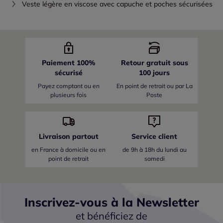
Veste légère en viscose avec capuche et poches sécurisées
Paiement 100%
Retour gratuit sous
sécurisé
100 jours
Payez comptant ou en
En point de retrait ou par La
plusieurs fois
Poste
Livraison partout
Service client
en France
à domicile ou en
de 9h à 18h du lundi au
point de retrait
samedi
Inscrivez-vous à la Newsletter
et bénéficiez de