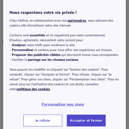
manches longues fluides
Nous respectons votre vie privée !
4.4
/
5
-
10
avis
Réf : 194.421.044
Chez Helline, en collaboration avec nos
partenaires
, nous utilisons des
cookies afin d'améliorer notre site internet.
Couleur :
bleu glacier
Certains sont
essentiels
et ne requièrent pas votre consentement.
Choisir une couleur :
D'autres, optionnels, nécessitent votre accord pour :
-
Analyser
notre trafic pour améliorer le site.
-
Personnaliser
le contenu pour vous offrir une expérience sur mesure.
-
Proposer des publicités ciblées
qui devraient mieux vous correspondre.
- Faciliter le
partage sur les réseaux sociaux
.
Taille :
Vous pouvez les modifier en cliquant sur "Gestion des cookies". Pour
consentir, cliquez sur "Accepter et fermer". Pour refuser, cliquez sur "Je
Veuillez sélectionner une taille
refuse". Pour gérer vos choix, cliquez sur "Personnaliser mes choix". Pour en
savoir plus sur l'utilisation des cookies et vos droits, consultez
Guide des tailles
notre
politique des cookies
.
36 -
En stock
79
€
Personnaliser mes choix
38 -
En stock
J'ajoute au panier
Je refuse
Accepter et fermer
40 -
En stock