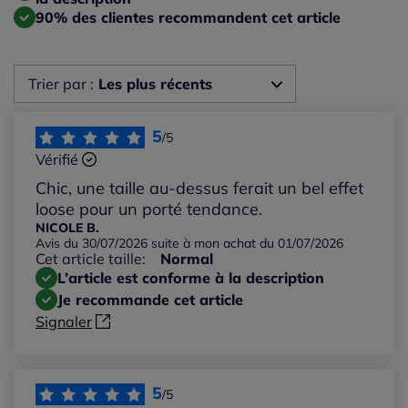
90% des clientes recommandent cet article
Trier par :
Les plus récents
Les plus récents
5
/5
Vérifié
Les plus anciens
Chic, une taille au-dessus ferait un bel effet
loose pour un porté tendance.
Notes les plus élevées
NICOLE B.
Avis du 30/07/2026 suite à mon achat du 01/07/2026
Cet article taille:
Normal
Notes les plus basses
L’article est conforme à la description
Je recommande cet article
Signaler
5
/5