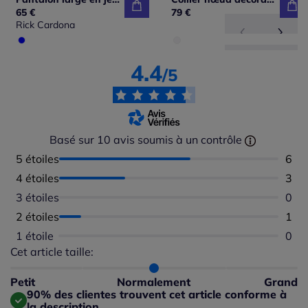
65 €
79 €
Rick Cardona
4.4
/5
Basé sur 10 avis soumis à un contrôle
5 étoiles
Nomb
6
4 étoiles
Nomb
3
3 étoiles
Aucu
0
2 étoiles
Nomb
1
1 étoile
Aucu
0
Cet article taille:
Répartition du taillant selon les avis clients
Taille normalement : 100%
Taille petit : 0%
Petit
Normalement
Grand
Taille grand : 0%
90% des clientes trouvent cet article conforme à
la description