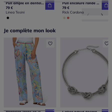
Pull ample en dentelle fleuri avec encolure ronde et manches courtes
Pull encolure ronde en tricot léger structuré avec fentes
79 €
79 €
Linea Tesini
Rick Cardona
Je complète mon look
Pantalon large en jersey avec motif exclusif coloré
Collier nœud décoratif tendance