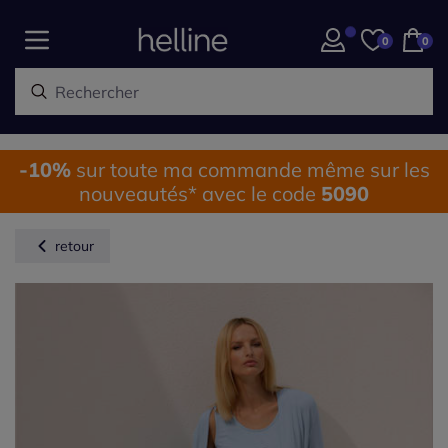
0
0
-10%
sur toute ma commande même sur les
nouveautés* avec le code
5090
retour