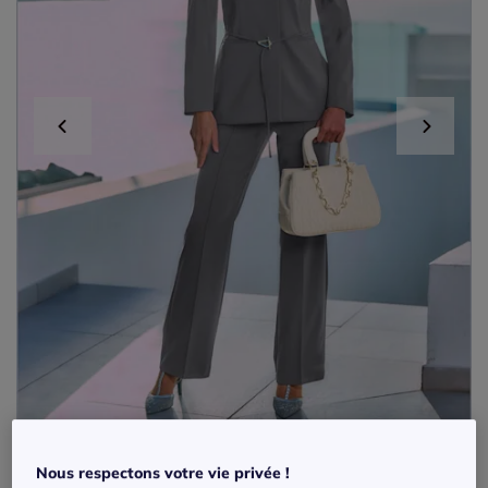
Tailleurs pantalons avec ceinture et coupe
Nous respectons votre vie privée !