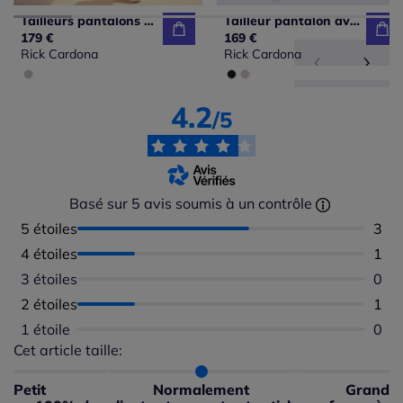
Tailleurs pantalons avec blazer col revers et poches
Tailleur pantalon avec blazer manches longues et style jogging
179 €
169 €
Rick Cardona
Rick Cardona
4.2
/5
Basé sur 5 avis soumis à un contrôle
5 étoiles
Nomb
3
4 étoiles
Nomb
1
3 étoiles
Aucu
0
2 étoiles
Nomb
1
1 étoile
Aucu
0
Cet article taille:
Répartition du taillant selon les avis clients
Taille normalement : 100%
Taille petit : 0%
Petit
Normalement
Grand
Taille grand : 0%