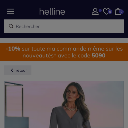
0
0
-10%
sur toute ma commande même sur les
nouveautés* avec le code
5090
retour