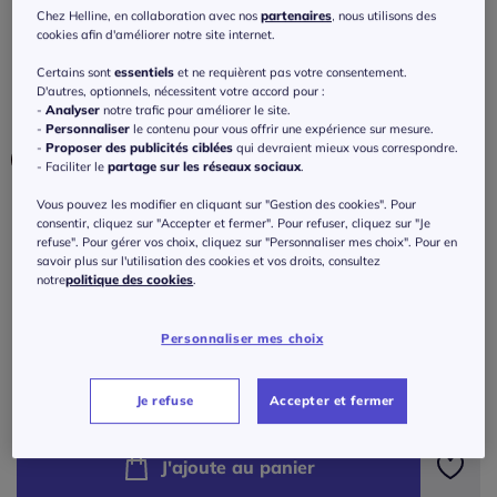
ajustée
Chez Helline, en collaboration avec nos
partenaires
, nous utilisons des
cookies afin d'améliorer notre site internet.
4.2
/
5
-
5
avis
Réf : 285.333.016
Certains sont
essentiels
et ne requièrent pas votre consentement.
D'autres, optionnels, nécessitent votre accord pour :
-
Analyser
notre trafic pour améliorer le site.
Couleur :
anthracite
-
Personnaliser
le contenu pour vous offrir une expérience sur mesure.
-
Proposer des publicités ciblées
qui devraient mieux vous correspondre.
- Faciliter le
partage sur les réseaux sociaux
.
Vous pouvez les modifier en cliquant sur "Gestion des cookies". Pour
Taille :
consentir, cliquez sur "Accepter et fermer". Pour refuser, cliquez sur "Je
refuse". Pour gérer vos choix, cliquez sur "Personnaliser mes choix". Pour en
52 -
En stock
savoir plus sur l'utilisation des cookies et vos droits, consultez
notre
politique des cookies
.
Guide des tailles
36 -
épuisé
Personnaliser mes choix
179
€
38 -
épuisé
ou 3 fois 59,68 € sans frais
?
Je refuse
Accepter et fermer
40 -
épuisé
J'ajoute au panier
42 -
épuisé