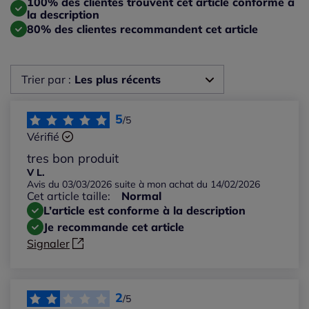
100% des clientes trouvent cet article conforme à
la description
80% des clientes recommandent cet article
Trier par :
Les plus récents
Les plus récents
5
/5
Vérifié
Les plus anciens
tres bon produit
V L.
Avis du 03/03/2026 suite à mon achat du 14/02/2026
Notes les plus élevées
Cet article taille:
Normal
L’article est conforme à la description
Notes les plus basses
Je recommande cet article
Signaler
2
/5