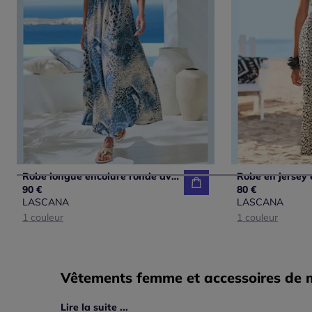
Robe longue encolure ronde avec taille élastiquée et imprimé unique
90 €
80 €
LASCANA
LASCANA
1 couleur
1 couleur
Vêtements femme et accessoires de mo
Lire la suite ...