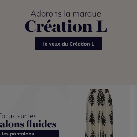
Je veux du Création L
e les pantalons