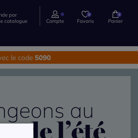
de par
0
0
ce catalogue
Compte
Favoris
Panier
ec le code
5090