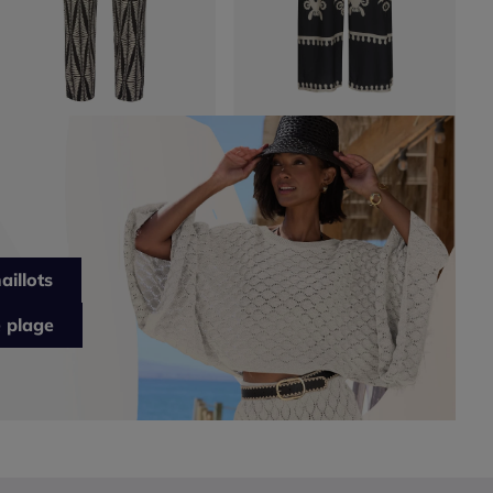
aillots
 plage