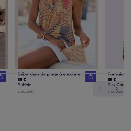
Débardeur de plage à encolure en V avec larges bretelles et imprimé unique
35 €
65 €
Buffalo
Rick Cardon
1 couleur
1 couleur