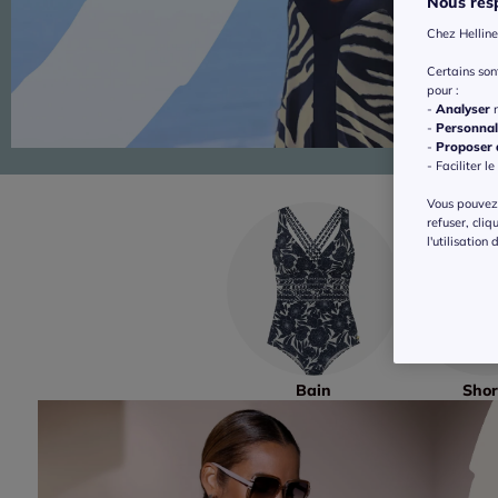
Nous resp
Chez Helline
Certains so
pour :
-
Analyser
n
-
Personnal
-
Proposer d
- Faciliter le
Vous pouvez 
refuser, cliq
l'utilisation
Bain
Shor