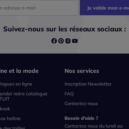
dresse mail
Je valide mon e-ma
Suivez-nous sur les réseaux sociaux :
line et la mode
Nos services
logues en ligne
Inscription Newsletter
nder notre catalogue
FAQ
TUIT
Contactez-nous
book
Besoin d'aide ?
ox helline
Contactez-nous du lundi au
e des tailles