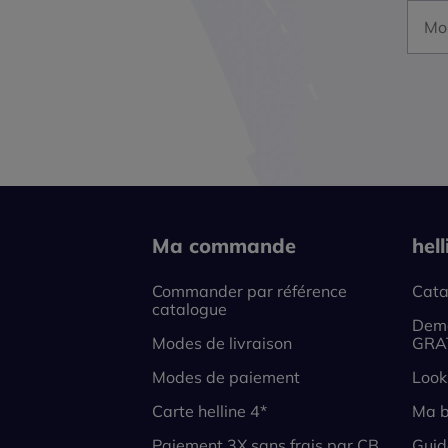
Mon a
Ma commande
hel
Commander par référence
Cata
catalogue
Dema
Modes de livraison
GRA
Modes de paiement
Look
Carte helline 4*
Ma b
Paiement 3X sans frais par CB
Guid