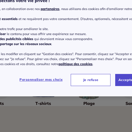
ectons votre vie privée !
, en collaboration avec nos
partenaires
, nous utilisons des cookies afin d'améliorer notre 
nt
essentiels
et ne requièrent pas votre consentement. D'autres, optionnels, nécessitent v
otre trafic pour améliorer le site.
iser
le contenu pour vous offrir une expérience sur mesure.
es publicités ciblées
qui devraient mieux vous correspondre.
partage sur les réseaux sociaux
.
les modifier en cliquant sur "Gestion des cookies". Pour consentir, cliquez sur "Accepter e
uez sur "Je refuse". Pour gérer vos choix, cliquez sur "Personnaliser mes choix". Pour en sa
 des cookies et vos droits, consultez notre
politique des cookies
.
Personnaliser mes choix
Je refuse
Accepte
ts
T-shirts
Plage
Sa