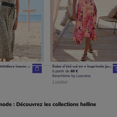
Robe en jersey encolure haute volantée
Robe d'été col en v imprimée jupe ample viscose douce
à partir de
60 €
Beachtime by Lascana
1 couleur
de : Découvrez les collections helline