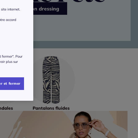
J’ensoleille mon dressing
site internet.
otre accord
t fermer". Pour
voir plus sur
r et fermer
ndales
Pantalons fluides