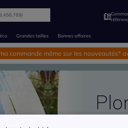
Comman
référen
éco
Grandes tailles
Bonnes affaires
 ma commande même sur les nouveautés* av