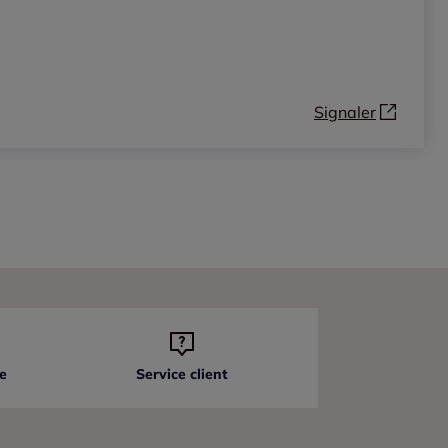
Signaler
e
Service client