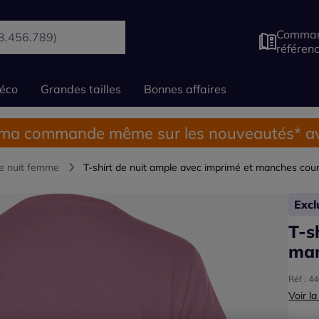
Comman
référen
éco
Grandes tailles
Bonnes affaires
 ma commande même sur les nouveautés* av
e nuit femme
T-shirt de nuit ample avec imprimé et manches cou
Exc
T-s
man
Réf : 4
Voir la