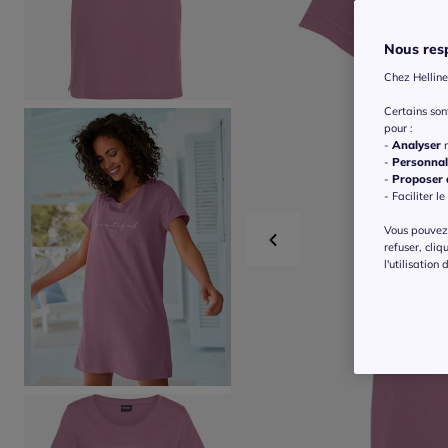
Nous resp
Chez Helline
Certains so
pour :
-
Analyser
n
-
Personnal
-
Proposer d
- Faciliter le
Vous pouvez 
refuser, cliq
l'utilisation