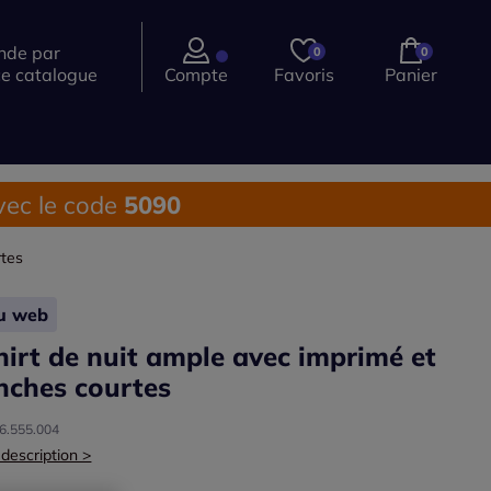
de par
0
0
ce catalogue
Compte
Favoris
Panier
ec le code
5090
rtes
lu web
hirt de nuit ample avec imprimé et
ches courtes
46.555.004
 description >