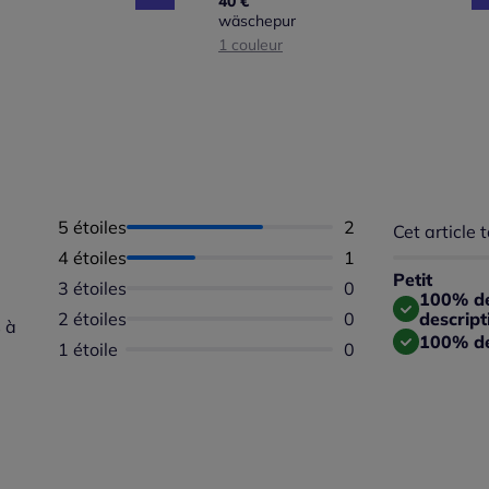
40 €
wäschepur
1 couleur
5 étoiles
Nombre d'avis :
2
Cet article t
Répartition 
Taille
4 étoiles
Nombre d'avis :
1
Taille 
Petit
3 étoiles
Aucun avis dispon
0
Taille
100% des
2 étoiles
Aucun avis dispon
0
descript
 à
100% de
1 étoile
Aucun avis dispon
0