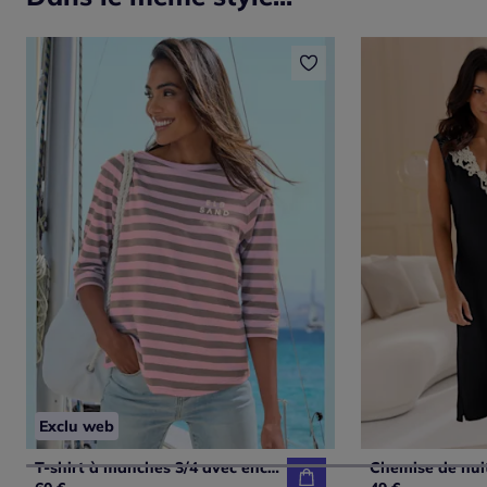
Exclu web
T-shirt à manches 3/4 avec encolure ronde et rayures marinières
Chemise de nuit