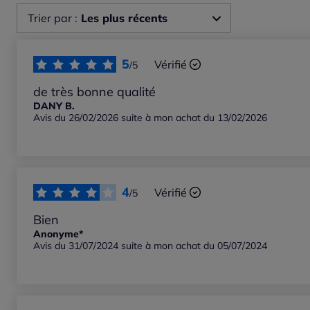
Trier par :
Les plus récents
Les plus récents
5
Vérifié
/5
Les plus anciens
de très bonne qualité
DANY B.
Avis du 26/02/2026 suite à mon achat du 13/02/2026
Notes les plus élevées
Notes les plus basses
4
Vérifié
/5
Bien
Anonyme*
Avis du 31/07/2024 suite à mon achat du 05/07/2024