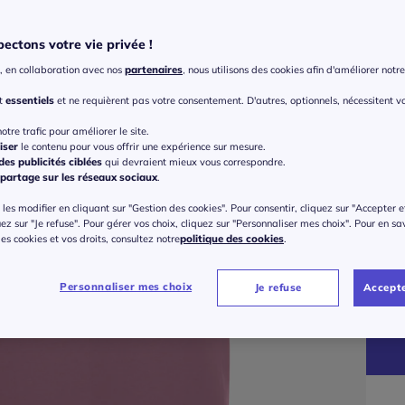
Coule
Choisi
ectons votre vie privée !
, en collaboration avec nos
partenaires
, nous utilisons des cookies afin d'améliorer notre 
nt
essentiels
et ne requièrent pas votre consentement. D'autres, optionnels, nécessitent v
otre trafic pour améliorer le site.
iser
le contenu pour vous offrir une expérience sur mesure.
es publicités ciblées
qui devraient mieux vous correspondre.
partage sur les réseaux sociaux
.
Taille
les modifier en cliquant sur "Gestion des cookies". Pour consentir, cliquez sur "Accepter e
Veu
uez sur "Je refuse". Pour gérer vos choix, cliquez sur "Personnaliser mes choix". Pour en sa
 des cookies et vos droits, consultez notre
politique des cookies
.
Gu
32 
Personnaliser mes choix
Je refuse
Accepte
à part
36 
40 