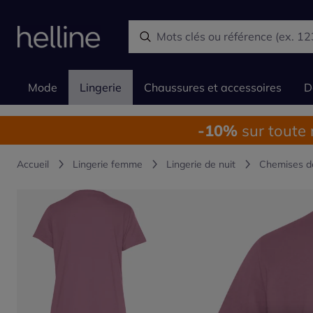
Mode
Lingerie
Chaussures et accessoires
D
-10%
sur toute
Accueil
Lingerie femme
Lingerie de nuit
Chemises d