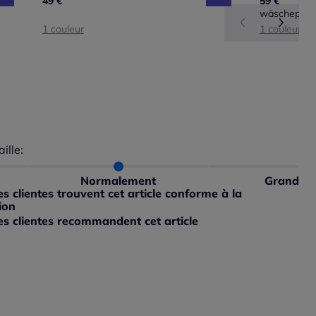
49 €
59 €
wäschepur
1 couleur
1 couleur
aille:
du taillant selon les avis clients
 normalement : 100%
petit : 0%
Normalement
Grand
ible
 grand : 0%
 clientes trouvent cet article conforme à la
ible
ion
s clientes recommandent cet article
ible