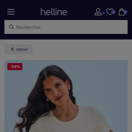
0
0
retour
-54%