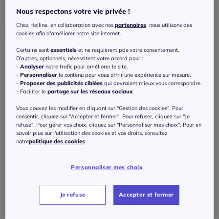
Nous respectons votre vie privée !
Couleur :
écru
Chez Helline, en collaboration avec nos
partenaires
, nous utilisons des
cookies afin d'améliorer notre site internet.
Certains sont
essentiels
et ne requièrent pas votre consentement.
Taille :
D'autres, optionnels, nécessitent votre accord pour :
-
Analyser
notre trafic pour améliorer le site.
Veuillez sélectionner une taille
-
Personnaliser
le contenu pour vous offrir une expérience sur mesure.
-
Proposer des publicités ciblées
qui devraient mieux vous correspondre.
- Faciliter le
partage sur les réseaux sociaux
.
Guide des tailles
36 -
En stock
Vous pouvez les modifier en cliquant sur "Gestion des cookies". Pour
Nouveau prix :
25
€*
Réduction :
-54%
Ancien prix :
55 €
consentir, cliquez sur "Accepter et fermer". Pour refuser, cliquez sur "Je
38 -
En stock
refuse". Pour gérer vos choix, cliquez sur "Personnaliser mes choix". Pour en
savoir plus sur l'utilisation des cookies et vos droits, consultez
notre
politique des cookies
.
J'ajoute au panier
40 -
En stock
*Dans la limite des stocks disponibles
Personnaliser mes choix
42 -
En stock
Caractéristiques
Je refuse
Accepter et fermer
44 -
En stock
Description