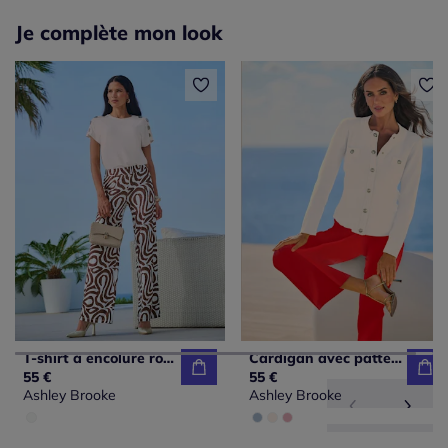
Je complète mon look
T-shirt à encolure ronde et manches courtes avec boutons décoratifs
Cardigan avec patte de boutonnage et bords-côtes doux
55 €
55 €
Ashley Brooke
Ashley Brooke