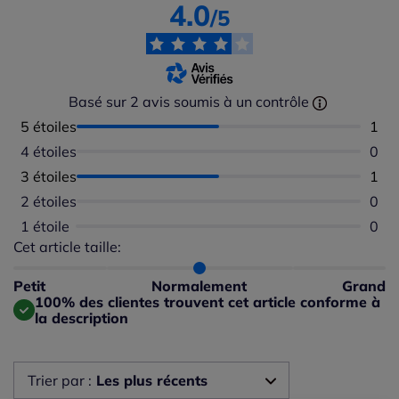
4.0
/5
Basé sur 2 avis soumis à un contrôle
5 étoiles
Nomb
1
4 étoiles
Aucu
0
3 étoiles
Nomb
1
2 étoiles
Aucu
0
1 étoile
Aucu
0
Cet article taille:
Répartition du taillant selon les avis clients
Taille normalement : 100%
Taille petit : 0%
Petit
Normalement
Grand
Taille grand : 0%
100% des clientes trouvent cet article conforme à
la description
Trier par :
Les plus récents