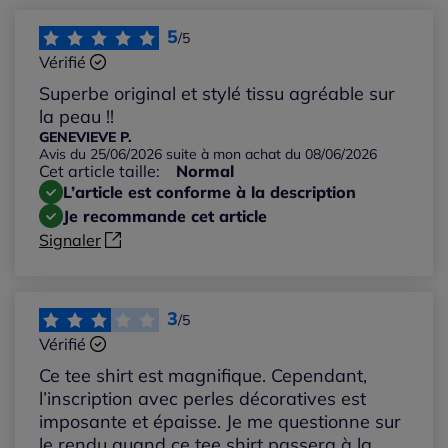
Les plus récents
5
/5
Vérifié
Les plus anciens
Superbe original et stylé tissu agréable sur
la peau !!
Notes les plus élevées
GENEVIEVE P.
Avis du 25/06/2026 suite à mon achat du 08/06/2026
Cet article taille:
Normal
Notes les plus basses
L’article est conforme à la description
Je recommande cet article
Signaler
3
/5
Vérifié
Ce tee shirt est magnifique. Cependant,
l’inscription avec perles décoratives est
imposante et épaisse. Je me questionne sur
le rendu quand ce tee shirt passera à la