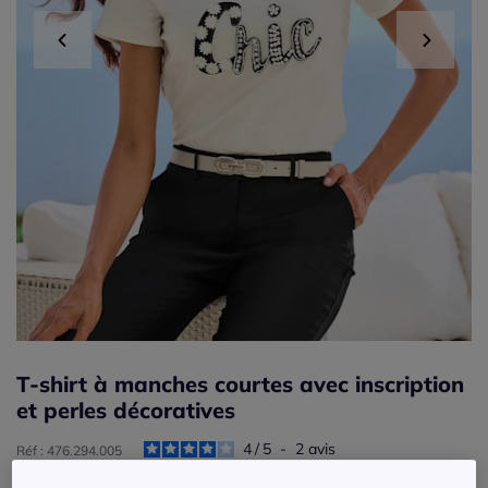
T-shirt à manches courtes avec inscription
et perles décoratives
4
/
5
-
2
avis
Réf : 476.294.005