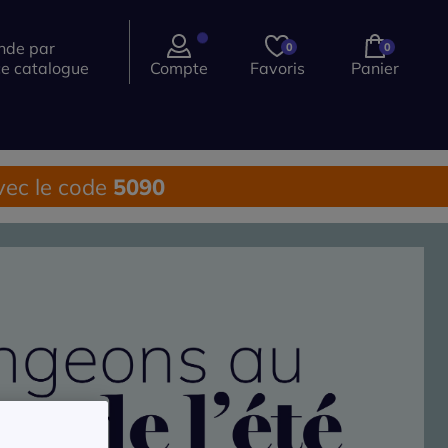
de par
0
0
ce catalogue
Compte
Favoris
Panier
ec le code
5090