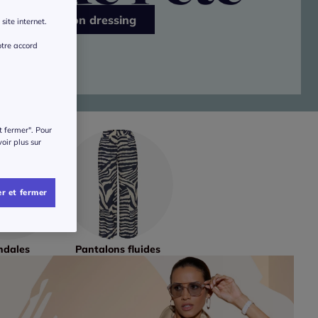
J’ensoleille mon dressing
site internet.
otre accord
t fermer". Pour
voir plus sur
r et fermer
ndales
Pantalons fluides