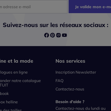
dresse mail
Je valide mon e-ma
Suivez-nous sur les réseaux sociaux :
line et la mode
Nos services
logues en ligne
Inscription Newsletter
nder notre catalogue
FAQ
TUIT
Contactez-nous
book
Besoin d'aide ?
ox helline
Contactez-nous du lundi au
e des tailles