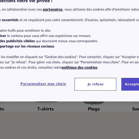
ectons votre vie privée !
, en collaboration avec nos
partenaires
, nous utilisons des cookies afin d'améliorer notre 
nt
essentiels
et ne requièrent pas votre consentement. D'autres, optionnels, nécessitent v
otre trafic pour améliorer le site.
iser
le contenu pour vous offrir une expérience sur mesure.
es publicités ciblées
qui devraient mieux vous correspondre.
partage sur les réseaux sociaux
.
les modifier en cliquant sur "Gestion des cookies". Pour consentir, cliquez sur "Accepter e
uez sur "Je refuse". Pour gérer vos choix, cliquez sur "Personnaliser mes choix". Pour en sa
 des cookies et vos droits, consultez notre
politique des cookies
.
Personnaliser mes choix
Je refuse
Accepte
ts
T-shirts
Plage
Sa