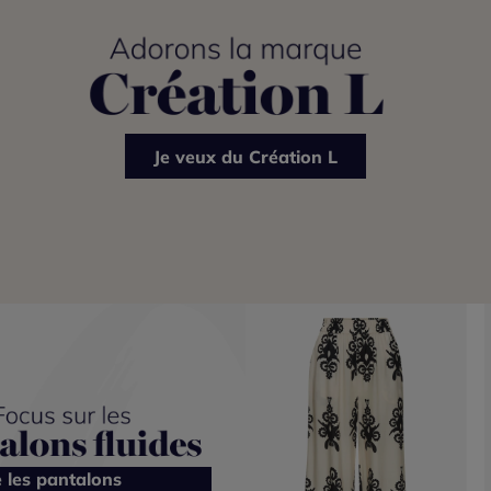
Je veux du Création L
e les pantalons