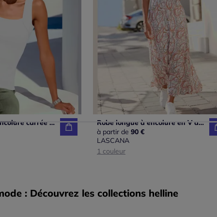
Débardeurs à encolure carrée basiques faciles à associer
Robe longue à encolure en V avec manches bouffantes et empiècement smocké
à partir de
90 €
LASCANA
1 couleur
de : Découvrez les collections helline