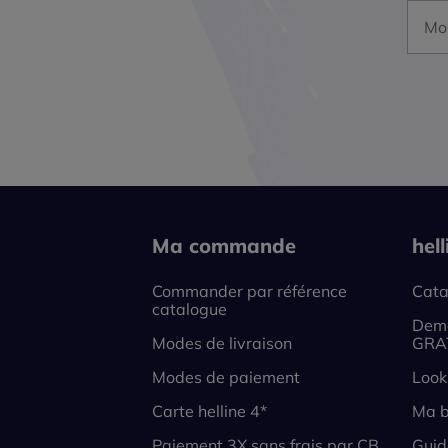
Mon a
Ma commande
hel
Commander par référence
Cata
catalogue
Dema
Modes de livraison
GRA
Modes de paiement
Look
Carte helline 4*
Ma b
Paiement 3X sans frais par CB
Guid