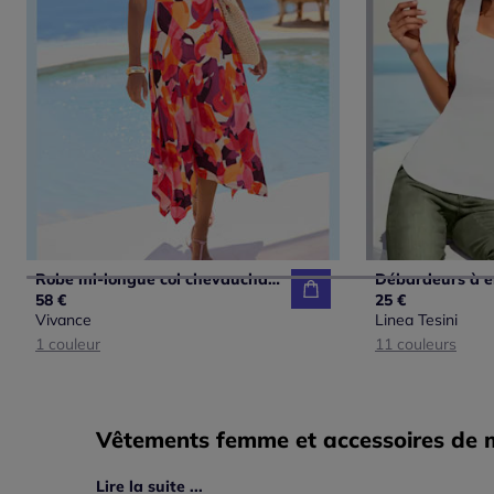
Robe mi-longue col chevauchant avec ceinture et ourlet asymétrique
58 €
25 €
Vivance
Linea Tesini
1 couleur
11 couleurs
Vêtements femme et accessoires de mo
Lire la suite ...