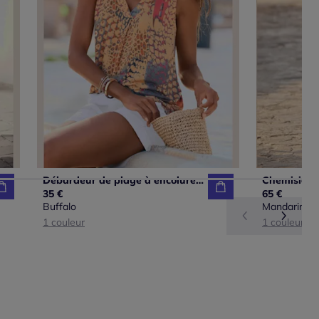
Débardeur de plage à encolure en V avec larges bretelles et imprimé unique
35 €
65 €
Buffalo
Mandarin
1 couleur
1 couleur