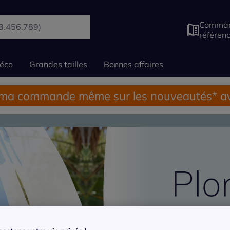
Comman
référen
éco
Grandes tailles
Bonnes affaires
 ma commande même sur les nouveautés* av