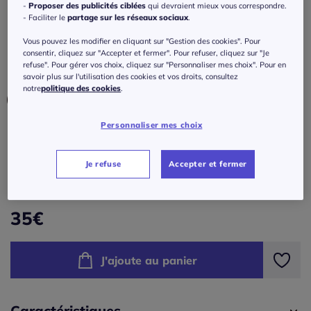
poches latérales
-
Proposer des publicités ciblées
qui devraient mieux vous correspondre.
- Faciliter le
partage sur les réseaux sociaux
.
Réf : 636.631.009
Vous pouvez les modifier en cliquant sur "Gestion des cookies". Pour
consentir, cliquez sur "Accepter et fermer". Pour refuser, cliquez sur "Je
refuse". Pour gérer vos choix, cliquez sur "Personnaliser mes choix". Pour en
Couleur :
marron léopard
savoir plus sur l'utilisation des cookies et vos droits, consultez
notre
politique des cookies
.
Personnaliser mes choix
Taille :
34/36 -
En stock
Je refuse
Accepter et fermer
Guide des tailles
34/36 -
En stock
35
€
38/40 -
épuisé
J'ajoute au panier
42/44 -
épuisé
46/48 -
épuisé
Caractéristiques