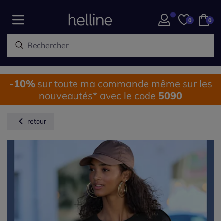
0
0
-10%
sur toute ma commande même sur les
nouveautés* avec le code
5090
retour