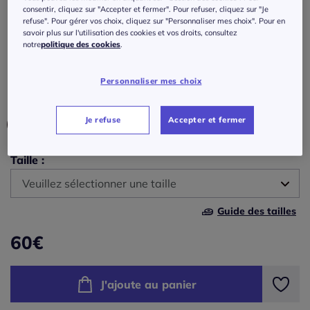
coulissante et poches pratiques
consentir, cliquez sur "Accepter et fermer". Pour refuser, cliquez sur "Je
refuse". Pour gérer vos choix, cliquez sur "Personnaliser mes choix". Pour en
Réf : 174.478.002
savoir plus sur l'utilisation des cookies et vos droits, consultez
notre
politique des cookies
.
Couleur :
kaki
Personnaliser mes choix
Choisir une couleur :
Je refuse
Accepter et fermer
Taille :
Veuillez sélectionner une taille
Guide des tailles
S (38) -
Disponible dans 2 semaines
60
€
M (40) -
Disponible dans 2 semaines
J'ajoute au panier
L (42) -
Disponible dans 2 semaines