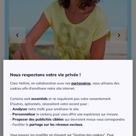
Nous respectons votre vie privée !
Chez Helline, en collaboration avec nos
partenaires
, nous utilisons des
cookies afin d'améliorer notre site internet.
Certains sont
essentiels
et ne requièrent pas votre consentement.
D'autres, optionnels, nécessitent votre accord pour :
-
Analyser
notre trafic pour améliorer le site.
-
Personnaliser
le contenu pour vous offrir une expérience sur mesure.
-
Proposer des publicités ciblées
qui devraient mieux vous correspondre.
- Faciliter le
partage sur les réseaux sociaux
.
Short en matière sweat avec ceinture
Vous pouvez les modifier en cliquant sur "Gestion des cookies". Pour