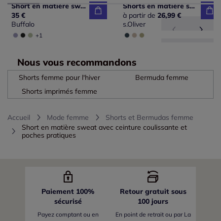
Short en matière sweat avec imprimé et poches fendues
Shorts en matière sweat avec poches et ceinture élastique
35 €
à partir de
26,99 €
Buffalo
s.Oliver
+1
Nous vous recommandons
Shorts femme pour l'hiver
Bermuda femme
Shorts imprimés femme
Accueil
Mode femme
Shorts et Bermudas femme
Short en matière sweat avec ceinture coulissante et
poches pratiques
Paiement 100%
Retour gratuit sous
sécurisé
100 jours
Payez comptant ou en
En point de retrait ou par La