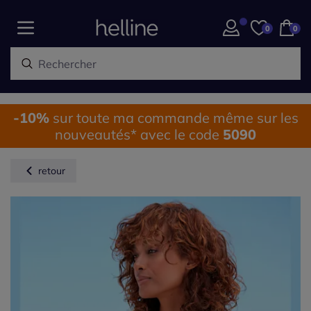
0
0
-10%
sur toute ma commande même sur les
nouveautés* avec le code
5090
retour