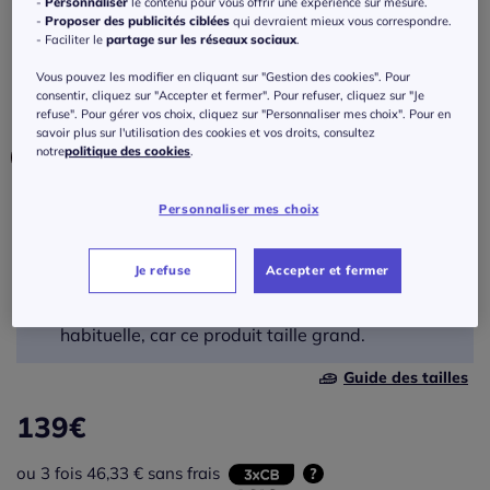
-
Personnaliser
le contenu pour vous offrir une expérience sur mesure.
Robe évasée poches latérales
-
Proposer des publicités ciblées
qui devraient mieux vous correspondre.
- Faciliter le
partage sur les réseaux sociaux
.
Réf : 496.351.010
Vous pouvez les modifier en cliquant sur "Gestion des cookies". Pour
consentir, cliquez sur "Accepter et fermer". Pour refuser, cliquez sur "Je
refuse". Pour gérer vos choix, cliquez sur "Personnaliser mes choix". Pour en
Couleur :
taupe foncé
savoir plus sur l'utilisation des cookies et vos droits, consultez
notre
politique des cookies
.
Personnaliser mes choix
Taille :
Veuillez sélectionner une taille
Je refuse
Accepter et fermer
42 -
épuisé
Prenez une taille en dessous de votre taille
habituelle, car ce produit taille grand.
44 -
épuisé
Guide des tailles
139
€
46 -
En stock
ou 3 fois 46,33 € sans frais
?
48 -
En stock