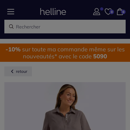
0
0
-10%
sur toute ma commande même sur les
nouveautés* avec le code
5090
retour