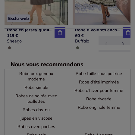
Exclu web
Robe en jersey qualité interlock indéformable
Robe à volants encolure ronde avec imprimé unique
119 €
60 €
Sheego
Buffalo
Nous vous recommandons
Robe aux genoux
Robe taille sous poitrine
moderne
Robe d'été imprimée
Robe simple
Robe d'hiver pour femme
Robes de soirée avec
Robe évasée
paillettes
Robe originale femme
Robes dos-nu
Jupes en viscose
Robes avec poches
Robe chic
Robe élégante