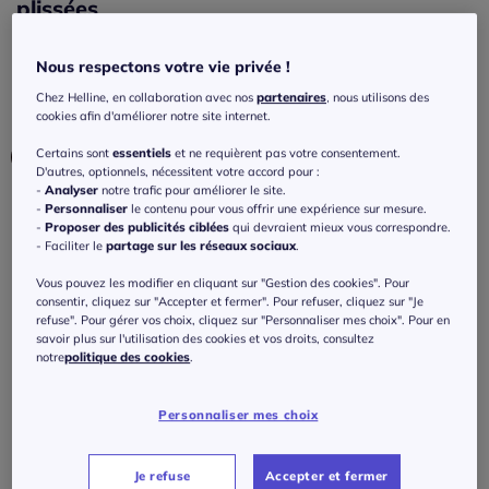
plissées
4.3
/
5
-
6
avis
Réf : 434.068.010
Nous respectons votre vie privée !
Chez Helline, en collaboration avec nos
partenaires
, nous utilisons des
Couleur :
couleur ivoire-marine imprimé
cookies afin d'améliorer notre site internet.
Certains sont
essentiels
et ne requièrent pas votre consentement.
D'autres, optionnels, nécessitent votre accord pour :
-
Analyser
notre trafic pour améliorer le site.
-
Personnaliser
le contenu pour vous offrir une expérience sur mesure.
Modèle :
-
Proposer des publicités ciblées
qui devraient mieux vous correspondre.
- Faciliter le
partage sur les réseaux sociaux
.
Taille standard
Vous pouvez les modifier en cliquant sur "Gestion des cookies". Pour
Taille :
Longueur courte
consentir, cliquez sur "Accepter et fermer". Pour refuser, cliquez sur "Je
refuse". Pour gérer vos choix, cliquez sur "Personnaliser mes choix". Pour en
Veuillez sélectionner une taille
savoir plus sur l'utilisation des cookies et vos droits, consultez
notre
politique des cookies
.
Taille standard
Guide des tailles
38 -
En stock
99
€
Personnaliser mes choix
40 -
En stock
Je refuse
Accepter et fermer