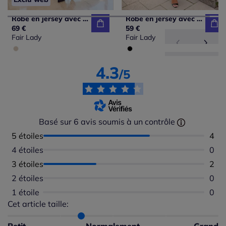
Robe en jersey avec motif nœuds et manches 3/4
Robe en jersey avec imprimé léopard et coutures princesses
69 €
59 €
Fair Lady
Fair Lady
4.3
/5
Basé sur 6 avis soumis à un contrôle
5 étoiles
Nomb
4
4 étoiles
Aucu
0
3 étoiles
Nomb
2
2 étoiles
Aucu
0
1 étoile
Aucu
0
Cet article taille:
Répartition du taillant selon les avis clients
Taille normalement : 67%
Taille petit : 33%
Petit
Normalement
Grand