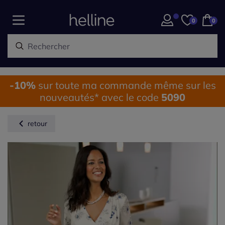
0
0
-10%
sur toute ma commande même sur les
nouveautés* avec le code
5090
retour