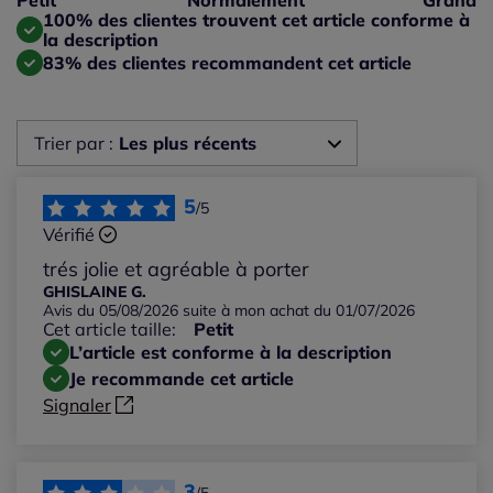
Taille grand : 0%
100% des clientes trouvent cet article conforme à
la description
83% des clientes recommandent cet article
Trier par :
Les plus récents
Les plus récents
5
/5
Vérifié
Les plus anciens
trés jolie et agréable à porter
GHISLAINE G.
Avis du 05/08/2026 suite à mon achat du 01/07/2026
Notes les plus élevées
Cet article taille:
Petit
L’article est conforme à la description
Notes les plus basses
Je recommande cet article
Signaler
3