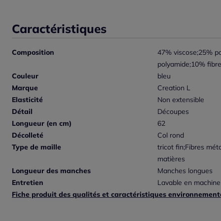
Caractéristiques
Composition
47% viscose;25% po
polyamide;10% fibre
Couleur
bleu
Marque
Creation L
Elasticité
Non extensible
Détail
Découpes
Longueur (en cm)
62
Décolleté
Col rond
Type de maille
tricot fin;Fibres mé
matières
Longueur des manches
Manches longues
Entretien
Lavable en machine
Fiche produit des qualités et caractéristiques environnement