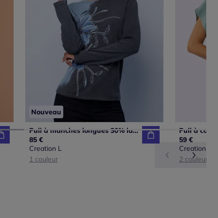
Nouveau
Pull à manches longues 30% laine
85 €
59 €
Creation L
Creation L
1 couleur
2 couleurs