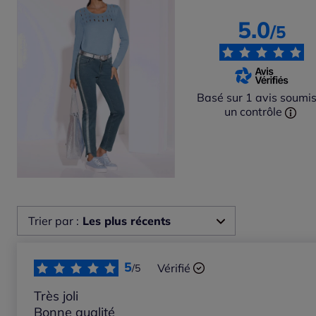
5.0
/5
Basé sur 1 avis soumis
un contrôle
Trier par :
Les plus récents
Les plus récents
5
Vérifié
/5
Les plus anciens
Très joli
Bonne qualité