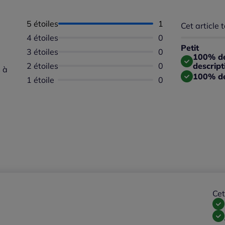
5 étoiles
Nombre d'avis :
1
Cet article t
Répartition 
Taille
4 étoiles
Aucun avis dispon
0
Taille 
Petit
3 étoiles
Aucun avis dispon
0
Taille
100% des
2 étoiles
Aucun avis dispon
0
descript
 à
100% de
1 étoile
Aucun avis dispon
0
Cet