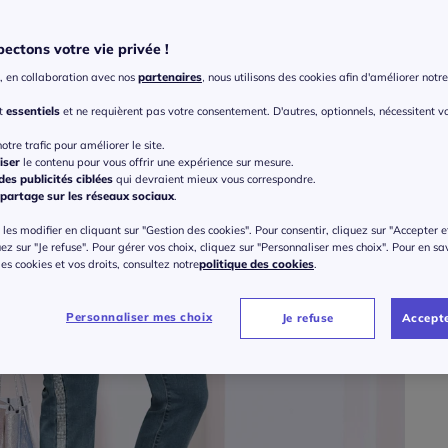
Coule
ectons votre vie privée !
, en collaboration avec nos
partenaires
, nous utilisons des cookies afin d'améliorer notre 
Taille
nt
essentiels
et ne requièrent pas votre consentement. D'autres, optionnels, nécessitent v
Veu
otre trafic pour améliorer le site.
iser
le contenu pour vous offrir une expérience sur mesure.
Gu
38 
es publicités ciblées
qui devraient mieux vous correspondre.
partage sur les réseaux sociaux
.
85
les modifier en cliquant sur "Gestion des cookies". Pour consentir, cliquez sur "Accepter e
40 
uez sur "Je refuse". Pour gérer vos choix, cliquez sur "Personnaliser mes choix". Pour en sa
 des cookies et vos droits, consultez notre
politique des cookies
.
42 
Personnaliser mes choix
Je refuse
Accepte
44 
46 