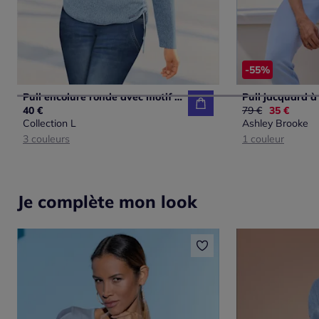
-55%
Pull encolure ronde avec motif tricoté et manches longues
40 €
Ancien prix :
79 €
Nouveau p
35 €
Collection L
Ashley Brooke
3 couleurs
1 couleur
Je complète mon look