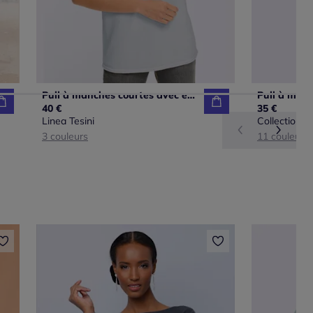
Pull à manches courtes avec encolure ronde en pur coton
40 €
35 €
Linea Tesini
Collection L
3 couleurs
11 couleurs