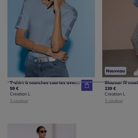
Nouveau
T-shirt à manches courtes avec empiècements en maille transparente
59 €
239 €
Creation L
Creation L
1 couleur
1 couleur