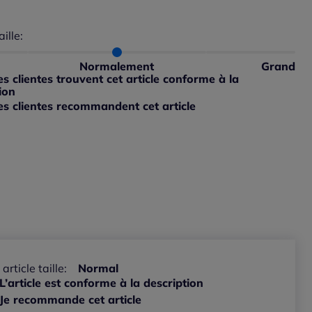
aille:
du taillant selon les avis clients
 normalement : 100%
ible
petit : 0%
Normalement
Grand
ible
 grand : 0%
 clientes trouvent cet article conforme à la
ible
ion
s clientes recommandent cet article
ible
 article taille:
Normal
L’article est conforme à la description
Je recommande cet article