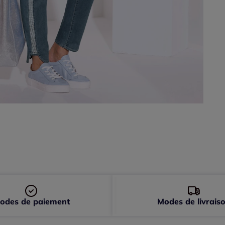
48 
50 
52 
54 
odes de paiement
Modes de livrais