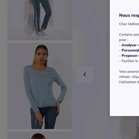
Nous resp
Chez Helline
Certains so
pour :
-
Analyser
n
-
Personnal
-
Proposer d
- Faciliter le
Vous pouvez 
refuser, cliq
l'utilisation