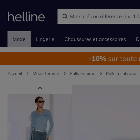
Mode
Lingerie
Chaussures et accessoires
D
-10%
sur toute
Accueil
Mode femme
Pulls Femme
Pulls à col rond