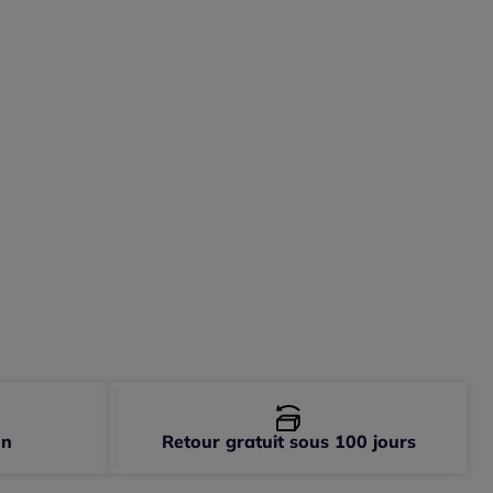
-
En stock
-
En stock
-
Disponible dans 3 semaines
-
Disponible dans 3 semaines
on
Retour gratuit sous 100 jours