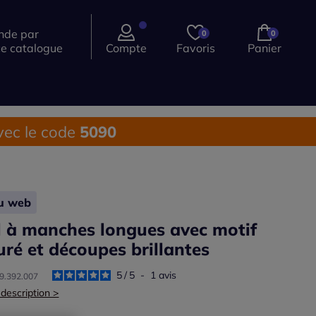
de par
0
0
ce catalogue
Compte
Favoris
Panier
ec le code
5090
lu web
l à manches longues avec motif
uré et découpes brillantes
5
/
5
-
1
avis
19.392.007
 description >