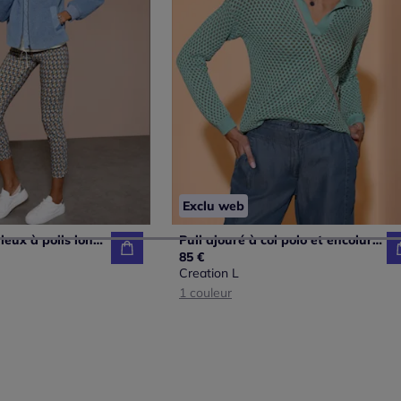
Exclu web
Blouson fil moelleux à poils longs
Pull ajouré à col polo et encolure en V
85 €
Creation L
1 couleur