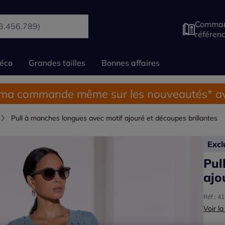
Comman
référen
éco
Grandes tailles
Bonnes affaires
 ma commande même sur les nouveautés* av
Pull à manches longues avec motif ajouré et découpes brillantes
Exc
Pul
ajo
Réf : 4
Voir la