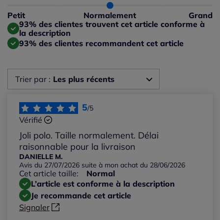
Taille normalement : 97%
Taille petit : 3%
Petit
Normalement
Grand
Taille grand : 0%
93% des clientes trouvent cet article conforme à
la description
93% des clientes recommandent cet article
Trier par :
Les plus récents
Les plus récents
5
/5
Vérifié
Les plus anciens
Joli polo. Taille normalement. Délai
raisonnable pour la livraison
Notes les plus élevées
DANIELLE M.
Avis du 27/07/2026 suite à mon achat du 28/06/2026
Cet article taille:
Normal
Notes les plus basses
L’article est conforme à la description
Je recommande cet article
Signaler