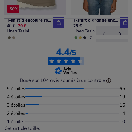
-50%
T-shirt à encolure ronde et manches courtes avec bords ondulés
T-shirt à grande encolure carrée avec manches courtes et coupe ajustée
Ancien prix :
40 €
Nouveau prix :
20 €
25 €
Linea Tesini
Linea Tesini
+7
4.4
/5
Basé sur 104 avis soumis à un contrôle
5 étoiles
Nombr
65
4 étoiles
Nombr
19
3 étoiles
Nombr
16
2 étoiles
Nomb
4
1 étoile
Aucu
0
Cet article taille:
Répartition du taillant selon les avis clients