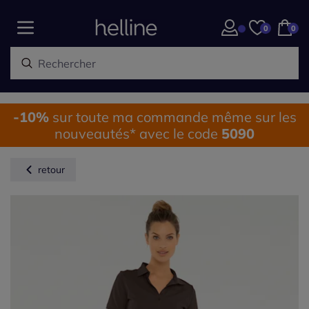
0
0
-10%
sur toute ma commande même sur les
nouveautés* avec le code
5090
retour