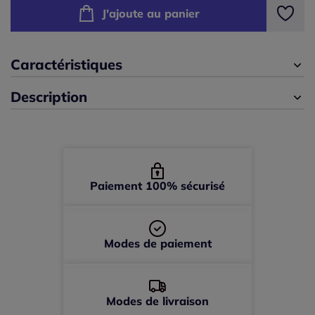
J'ajoute au panier
40 -
En stock
42 -
En stock
Caractéristiques
Description
44 -
En stock
46 -
En stock
48 -
En stock
Paiement 100% sécurisé
50 -
En stock
Modes de paiement
52 -
En stock
Modes de livraison