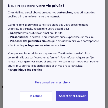
cintrées
Nous respectons votre vie privée !
4.4
/
5
-
104
avis
Réf : 784.089.045
Chez Helline, en collaboration avec nos
partenaires
, nous utilisons des
cookies afin d'améliorer notre site internet.
Certains sont
essentiels
et ne requièrent pas votre consentement.
Couleur :
marron
D'autres, optionnels, nécessitent votre accord pour :
Choisir une couleur :
-
Analyser
notre trafic pour améliorer le site.
-
Personnaliser
le contenu pour vous offrir une expérience sur mesure.
-
Proposer des publicités ciblées
qui devraient mieux vous correspondre.
- Faciliter le
partage sur les réseaux sociaux
.
Vous pouvez les modifier en cliquant sur "Gestion des cookies". Pour
consentir, cliquez sur "Accepter et fermer". Pour refuser, cliquez sur "Je
refuse". Pour gérer vos choix, cliquez sur "Personnaliser mes choix". Pour en
savoir plus sur l'utilisation des cookies et vos droits, consultez
notre
politique des cookies
.
Personnaliser mes choix
Je refuse
Accepter et fermer