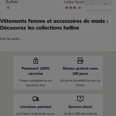
Buffalo
Linea Tesini
+8
Vêtements femme et accessoires de mode :
Découvrez les collections helline
Lire la suite ...
Paiement 100%
Retour gratuit sous
sécurisé
100 jours
Payez comptant ou en
En point de retrait ou par La
plusieurs fois
Poste
Livraison partout
Service client
en France
à domicile ou en
de 9h à 18h du lundi au