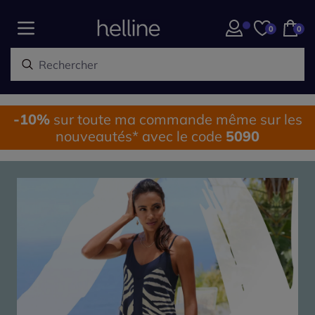
0
0
-10%
sur toute ma commande même sur les
nouveautés* avec le code
5090