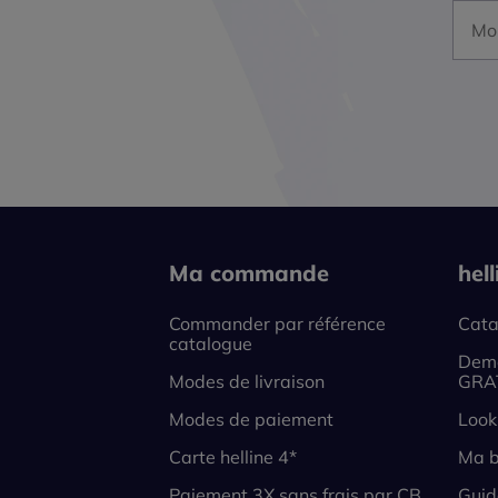
Mon a
Ma commande
hel
Commander par référence
Cata
catalogue
Dema
Modes de livraison
GRA
Modes de paiement
Look
Carte helline 4*
Ma b
Paiement 3X sans frais par CB
Guid