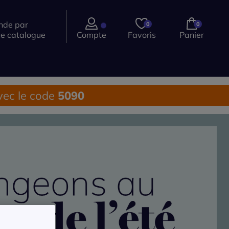
de par
0
0
ce catalogue
Compte
Favoris
Panier
ec le code
5090