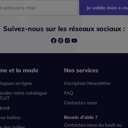
dresse mail
Je valide mon e-ma
Suivez-nous sur les réseaux sociaux :
line et la mode
Nos services
logues en ligne
Inscription Newsletter
nder notre catalogue
FAQ
TUIT
Contactez-nous
book
Besoin d'aide ?
ox helline
Contactez-nous du lundi au
e des tailles