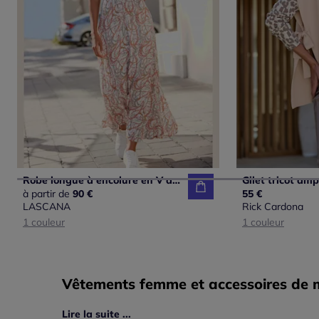
Robe longue à encolure en V avec manches bouffantes et empiècement smocké
à partir de
90 €
55 €
LASCANA
Rick Cardona
1 couleur
1 couleur
Vêtements femme et accessoires de mo
Lire la suite ...