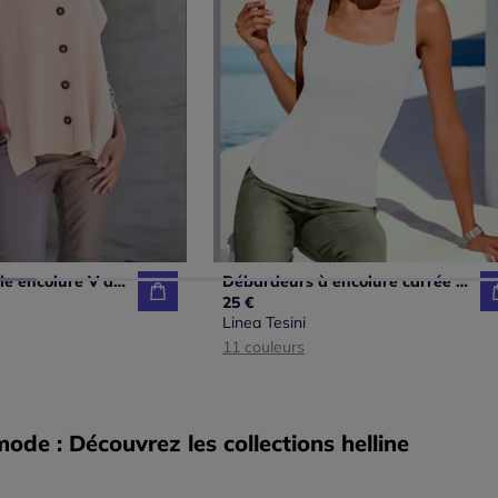
Gilet tricot ample encolure V avec liens noués
Débardeurs à encolure carrée basiques faciles à associer
25 €
Linea Tesini
11 couleurs
de : Découvrez les collections helline