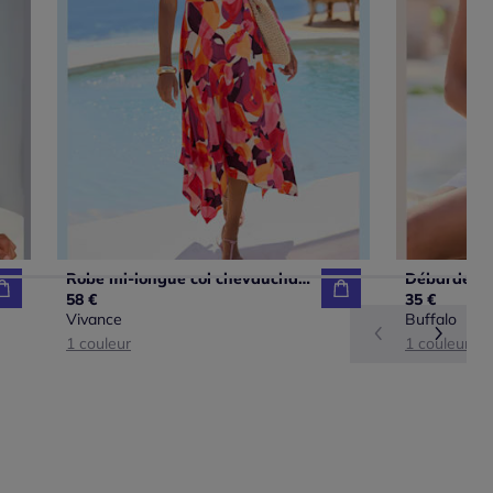
Robe mi-longue col chevauchant avec ceinture et ourlet asymétrique
58 €
35 €
Vivance
Buffalo
1 couleur
1 couleur