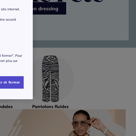
J’ensoleille mon dressing
site internet.
otre accord
t fermer". Pour
voir plus sur
r et fermer
ndales
Pantalons fluides