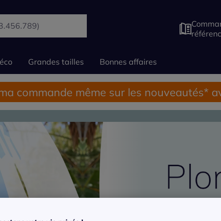
Comman
référen
éco
Grandes tailles
Bonnes affaires
 ma commande même sur les nouveautés* av