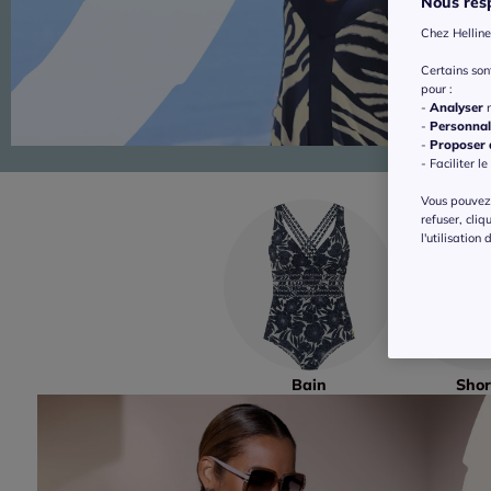
Nous resp
Chez Helline
Certains so
pour :
-
Analyser
n
-
Personnal
-
Proposer d
- Faciliter le
Vous pouvez 
refuser, cliq
l'utilisation
Bain
Shor