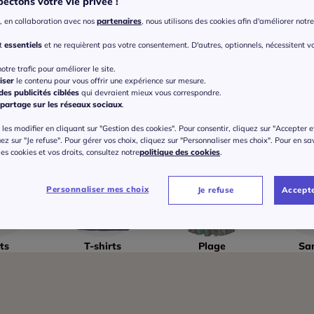
ectons votre vie privée !
, en collaboration avec nos
partenaires
, nous utilisons des cookies afin d'améliorer notre 
nt
essentiels
et ne requièrent pas votre consentement. D'autres, optionnels, nécessitent v
otre trafic pour améliorer le site.
iser
le contenu pour vous offrir une expérience sur mesure.
es publicités ciblées
qui devraient mieux vous correspondre.
partage sur les réseaux sociaux
.
les modifier en cliquant sur "Gestion des cookies". Pour consentir, cliquez sur "Accepter e
uez sur "Je refuse". Pour gérer vos choix, cliquez sur "Personnaliser mes choix". Pour en sa
 des cookies et vos droits, consultez notre
politique des cookies
.
Personnaliser mes choix
Je refuse
Accepte
ts
T-shirts
Plage
Sa