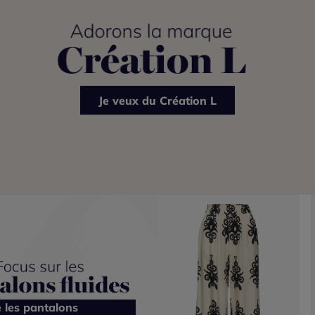
Je veux du Création L
e les pantalons