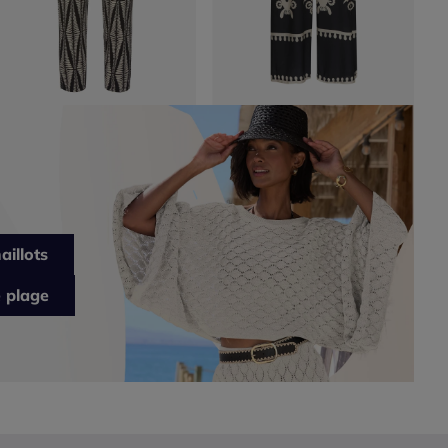
aillots
 plage