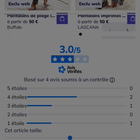
Exclu web
Exclu web
Pantalons de plage légers avec ceinture élastique rayée
Pantalons imprimés larges avec poches latérales confortables
à partir de
50 €
à partir de
50 €
Buffalo
LASCANA
3.0
/5
Basé sur 4 avis soumis à un contrôle
5 étoiles
Aucu
0
4 étoiles
Nomb
2
3 étoiles
Nomb
1
2 étoiles
Aucu
0
1 étoile
Nomb
1
Cet article taille:
Répartition du taillant selon les avis clients
Taille normalement : 50%