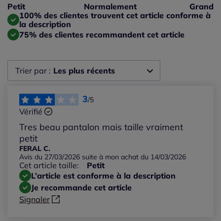
Taille petit : 25%
Petit
Normalement
Grand
Taille grand : 25%
100% des clientes trouvent cet article conforme à
la description
75% des clientes recommandent cet article
Trier par :
Les plus récents
Les plus récents
3
/5
Vérifié
Les plus anciens
Tres beau pantalon mais taille vraiment
petit
Notes les plus élevées
FERAL C.
Avis du 27/03/2026 suite à mon achat du 14/03/2026
Cet article taille:
Petit
Notes les plus basses
L’article est conforme à la description
Je recommande cet article
Signaler