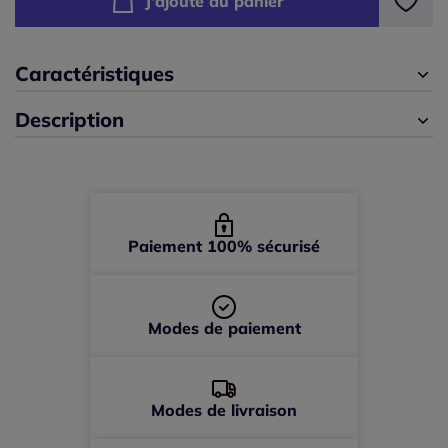
J'ajoute au panier
44 -
En stock
46 -
En stock
Caractéristiques
Description
48 -
En stock
50 -
Disponible dans 3 semaines
52 -
épuisé
Paiement 100% sécurisé
Modes de paiement
Modes de livraison