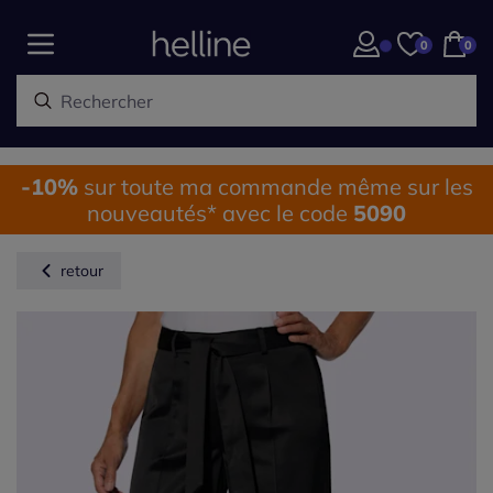
0
0
-10%
sur toute ma commande même sur les
nouveautés* avec le code
5090
retour