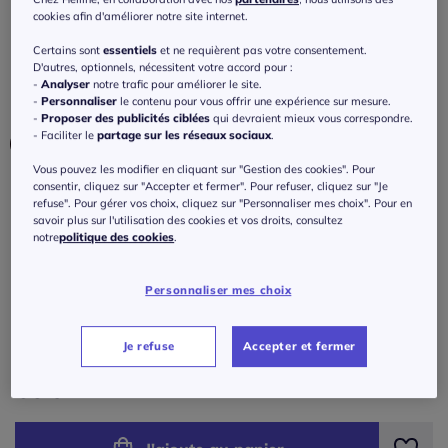
nouer
cookies afin d'améliorer notre site internet.
3
/
5
-
4
avis
Réf : 145.108.072
Certains sont
essentiels
et ne requièrent pas votre consentement.
D'autres, optionnels, nécessitent votre accord pour :
-
Analyser
notre trafic pour améliorer le site.
-
Personnaliser
le contenu pour vous offrir une expérience sur mesure.
Couleur :
noir
-
Proposer des publicités ciblées
qui devraient mieux vous correspondre.
- Faciliter le
partage sur les réseaux sociaux
.
Vous pouvez les modifier en cliquant sur "Gestion des cookies". Pour
consentir, cliquez sur "Accepter et fermer". Pour refuser, cliquez sur "Je
Modèle :
refuse". Pour gérer vos choix, cliquez sur "Personnaliser mes choix". Pour en
savoir plus sur l'utilisation des cookies et vos droits, consultez
Longueur courte
notre
politique des cookies
.
Taille :
Longueur courte
Personnaliser mes choix
Veuillez sélectionner une taille
Taille standard
Guide des tailles
Je refuse
Accepter et fermer
40 -
En stock
69
€
42 -
En stock