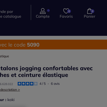
de par
0
0
ce catalogue
Compte
Favoris
Panier
ec le code
5090
stique
talons jogging confortables avec
hes et ceinture élastique
4
/
5
-
6
avis
26.628.022
 description >
ur :
kaki