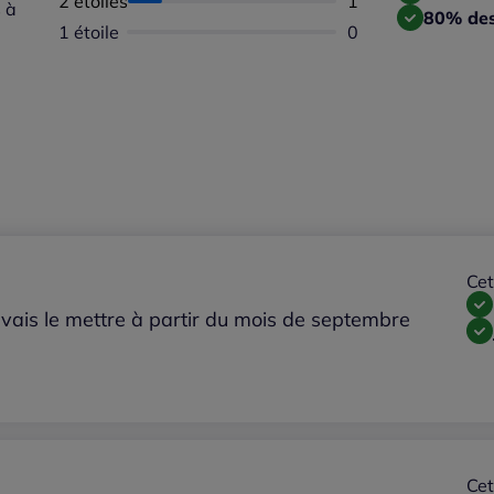
2 étoiles
Nombre d'avis :
1
 à
80% des
1 étoile
Aucun avis dispon
0
Cet
 vais le mettre à partir du mois de septembre
Cet