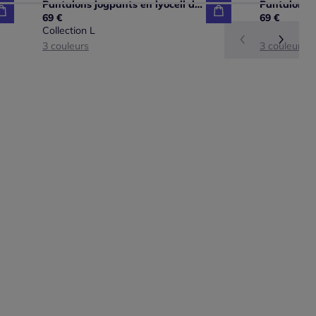
Pantalons jogpants en lyocell doux avec poches pratiques
69 €
69 €
Collection L
3 couleurs
3 couleurs