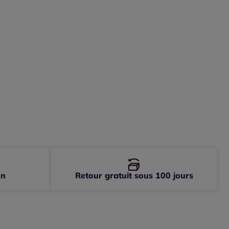
-
En stock
-
En stock
-
En stock
on
Retour gratuit sous 100 jours