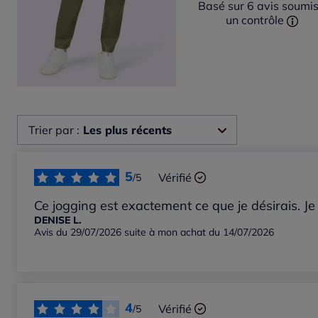
Basé sur 6 avis soumis
un contrôle
Trier par :
Les plus récents
Les plus récents
5
Vérifié
/5
Les plus anciens
Ce jogging est exactement ce que je désirais. Je
DENISE L.
Avis du 29/07/2026 suite à mon achat du 14/07/2026
Notes les plus élevées
Notes les plus basses
4
Vérifié
/5