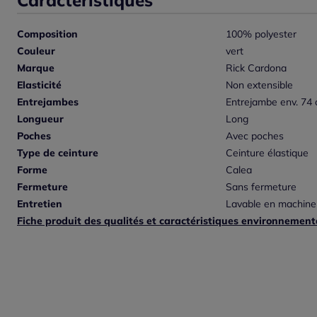
Composition
100% polyester
Couleur
vert
Marque
Rick Cardona
Elasticité
Non extensible
Entrejambes
Entrejambe env. 74
Longueur
Long
Poches
Avec poches
Type de ceinture
Ceinture élastique
Forme
Calea
Fermeture
Sans fermeture
Entretien
Lavable en machine
Fiche produit des qualités et caractéristiques environnement