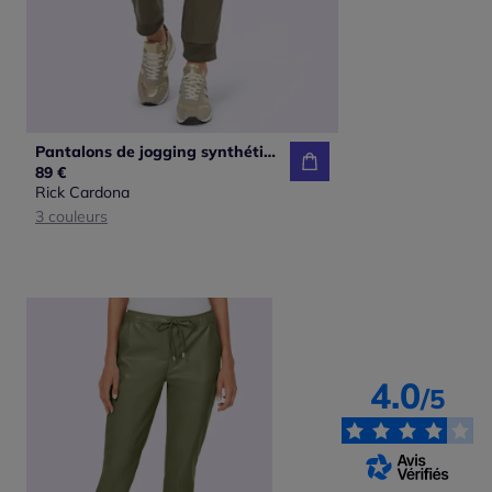
Pantalons de jogging synthétiques avec poches et ceinture élastique
89 €
Rick Cardona
3 couleurs
4.0
/5