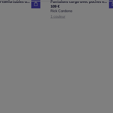
Pantalons en lin confortables avec poches fendues raffinées
Pantalons cargo avec poches et ceinture coulisse confortables
109 €
Rick Cardona
1 couleur