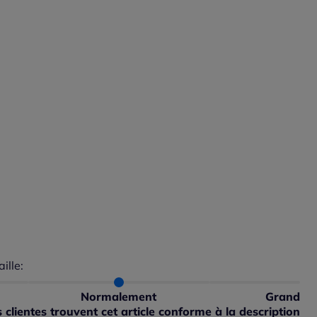
aille:
du taillant selon les avis clients
 normalement : 100%
petit : 0%
Normalement
Grand
ible
 grand : 0%
clientes trouvent cet article conforme à la description