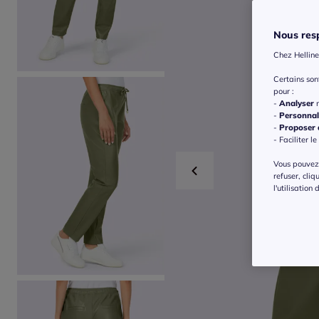
Nous resp
Chez Helline
Certains so
pour :
-
Analyser
n
-
Personnal
-
Proposer d
- Faciliter le
Vous pouvez 
refuser, cliq
l'utilisation