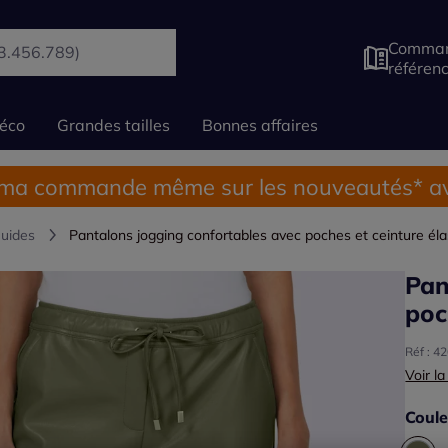
Comman
référen
éco
Grandes tailles
Bonnes affaires
 ma commande même sur les nouveautés* av
luides
Pantalons jogging confortables avec poches et ceinture éla
Pan
poc
Réf : 4
Voir la
Coule