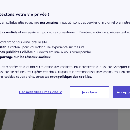
ectons votre vie privée !
Taille
, en collaboration avec nos
partenaires
, nous utilisons des cookies afin d'améliorer notre 
Veu
nt
essentiels
et ne requièrent pas votre consentement. D'autres, optionnels, nécessitent v
Gu
36 
otre trafic pour améliorer le site.
iser
le contenu pour vous offrir une expérience sur mesure.
79
es publicités ciblées
qui devraient mieux vous correspondre.
38 
partage sur les réseaux sociaux
.
les modifier en cliquant sur "Gestion des cookies". Pour consentir, cliquez sur "Accepter e
40 
uez sur "Je refuse". Pour gérer vos choix, cliquez sur "Personnaliser mes choix". Pour en sa
 des cookies et vos droits, consultez notre
politique des cookies
.
42 
Personnaliser mes choix
Je refuse
Accepte
44 
46 