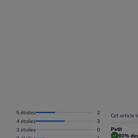
5 étoiles
Nombre d'avis :
2
Cet article t
Répartition 
4 étoiles
Nombre d'avis :
3
Taille
Taille 
Petit
3 étoiles
Aucun avis dispon
0
Taille
80% des 