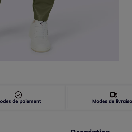
48 
50 
52 
odes de paiement
Modes de livrais
Description