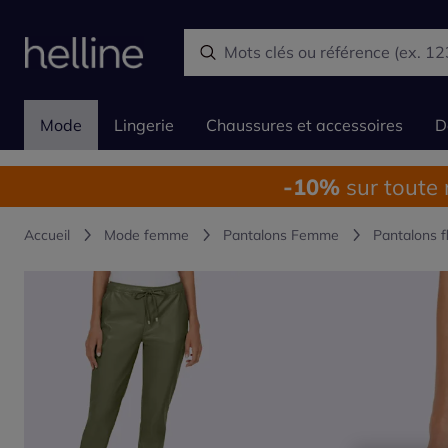
Mode
Lingerie
Chaussures et accessoires
D
-10%
sur toute
Accueil
Mode femme
Pantalons Femme
Pantalons f