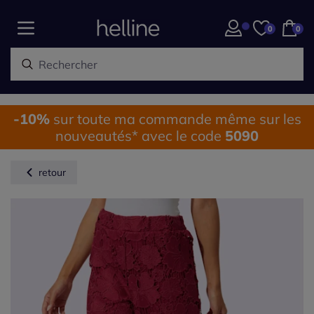
0
0
-10%
sur toute ma commande même sur les
nouveautés* avec le code
5090
retour