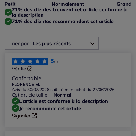
Taille petit : 0%
Petit
Normalement
Grand
Taille grand : 43%
71% des clientes trouvent cet article conforme à
la description
71% des clientes recommandent cet article
Trier par :
Les plus récents
Les plus récents
5
/5
Vérifié
Les plus anciens
Confortable
FLORENCE M.
Avis du 30/07/2026 suite à mon achat du 27/06/2026
Notes les plus élevées
Cet article taille:
Normal
L’article est conforme à la description
Notes les plus basses
Je recommande cet article
Signaler