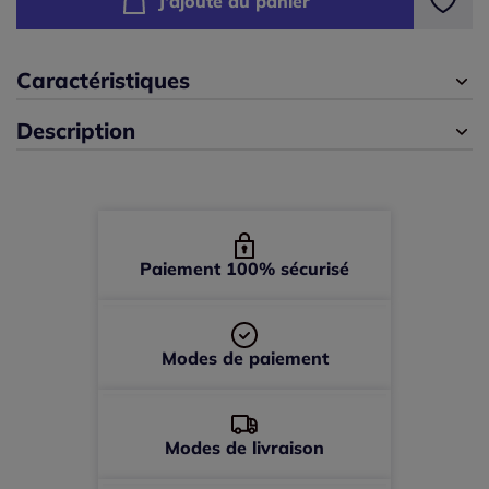
J'ajoute au panier
42 -
En stock
44 -
En stock
Caractéristiques
Description
46 -
En stock
48 -
En stock
50 -
En stock
Paiement 100% sécurisé
52 -
épuisé
Modes de paiement
54 -
épuisé
Modes de livraison