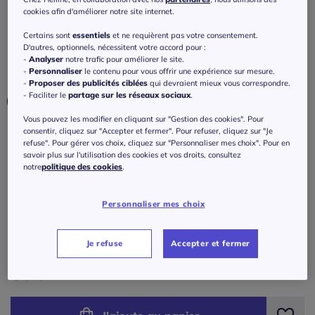
féminin
cookies afin d'améliorer notre site internet.
4.4
/
5
-
7
avis
Réf : 149.143.035
Certains sont
essentiels
et ne requièrent pas votre consentement.
D'autres, optionnels, nécessitent votre accord pour :
-
Analyser
notre trafic pour améliorer le site.
-
Personnaliser
le contenu pour vous offrir une expérience sur mesure.
Couleur :
cerise
-
Proposer des publicités ciblées
qui devraient mieux vous correspondre.
- Faciliter le
partage sur les réseaux sociaux
.
Vous pouvez les modifier en cliquant sur "Gestion des cookies". Pour
consentir, cliquez sur "Accepter et fermer". Pour refuser, cliquez sur "Je
Modèle :
refuse". Pour gérer vos choix, cliquez sur "Personnaliser mes choix". Pour en
savoir plus sur l'utilisation des cookies et vos droits, consultez
Taille standard
notre
politique des cookies
.
Taille :
Longueur courte
Personnaliser mes choix
Veuillez sélectionner une taille
Taille standard
Guide des tailles
Je refuse
Accepter et fermer
38 -
En stock
85
€
40 -
En stock