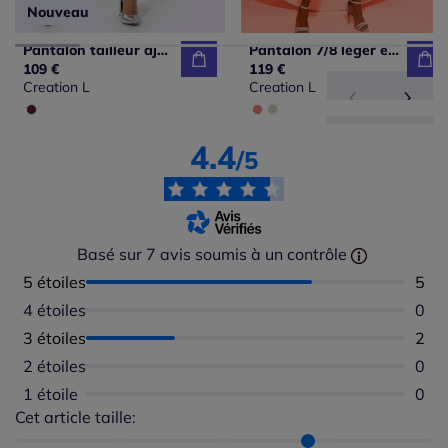
Nouveau
Pantalon tailleur ajusté en jacquard avec ceinture et poches latérales
Pantalon 7/8 léger en bengaline avec ceinture élastique et plis
109 €
119 €
Creation L
Creation L
4.4
/5
Basé sur 7 avis soumis à un contrôle
5 étoiles
Nomb
5
4 étoiles
Aucu
0
3 étoiles
Nomb
2
2 étoiles
Aucu
0
1 étoile
Aucu
0
Cet article taille:
Répartition du taillant selon les avis clients
Taille normalement : 57%