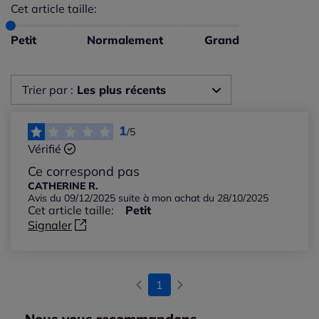
Cet article taille:
Répartition du taillant selon les avis clients
Taille normalement : 0%
Taille petit : 100%
Petit
Normalement
Grand
Taille grand : 0%
Trier par :
Les plus récents
Les plus récents
1
/5
Vérifié
Les plus anciens
Ce correspond pas
CATHERINE R.
Avis du 09/12/2025 suite à mon achat du 28/10/2025
Notes les plus élevées
Cet article taille:
Petit
Signaler
Notes les plus basses
1
Nous vous recommandons