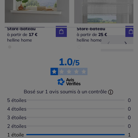
Store-bateau
Store-bateau
à partir de
17 €
à partir de
25 €
helline home
helline home
1.0
/5
Basé sur 1 avis soumis à un contrôle
5 étoiles
Aucu
0
4 étoiles
Aucu
0
3 étoiles
Aucu
0
2 étoiles
Aucu
0
1 étoile
Nomb
1