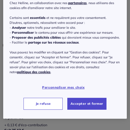
Chez Helline, en collaboration avec nos
partenaires
, nous utilisons des
1
/
5
-
1
avis
Réf : 374.401.011
cookies afin d'améliorer notre site internet.
Certains sont
essentiels
et ne requièrent pas votre consentement.
D'autres, optionnels, nécessitent votre accord pour :
Couleur :
offwhite
-
Analyser
notre trafic pour améliorer le site.
Choisir une couleur :
-
Personnaliser
le contenu pour vous offrir une expérience sur mesure.
-
Proposer des publicités ciblées
qui devraient mieux vous correspondre.
- Faciliter le
partage sur les réseaux sociaux
.
Vous pouvez les modifier en cliquant sur "Gestion des cookies". Pour
consentir, cliquez sur "Accepter et fermer". Pour refuser, cliquez sur "Je
refuse". Pour gérer vos choix, cliquez sur "Personnaliser mes choix". Pour en
savoir plus sur l'utilisation des cookies et vos droits, consultez
notre
politique des cookies
.
Taille :
Personnaliser mes choix
Veuillez sélectionner une taille
Guide des tailles
Je refuse
Accepter et fermer
1 -
En stock
25
€
à partir de
175x60 cm -
En stock
+ 0,13 € d'éco-contribution