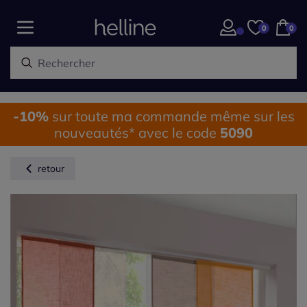
0
0
-10%
sur toute ma commande même sur les
nouveautés* avec le code
5090
retour