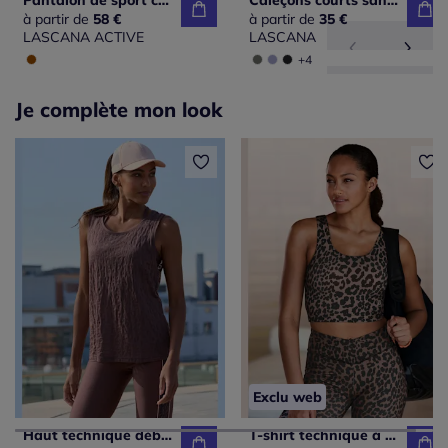
Pantalon de sport corsaire avec imprimé léopard et passepoils contrastés
Caleçons courts sans coutures au design ajusté et confortable
à partir de
58 €
à partir de
35 €
LASCANA ACTIVE
LASCANA
+4
Je complète mon look
Exclu web
Haut technique débardeur avec emmanchures larges et effet dévoré
T-shirt technique à motif animal encolure ronde bretelles larges