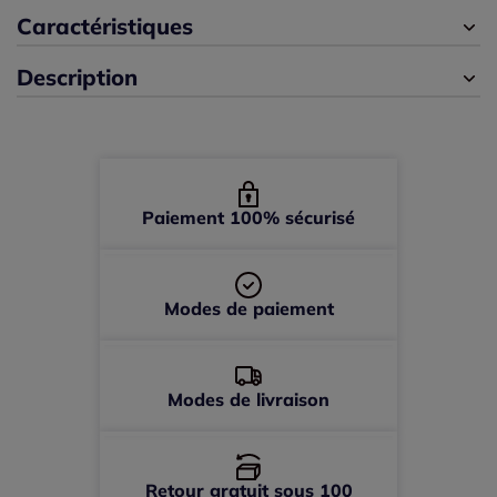
XL (48/50) -
En stock
Caractéristiques
Description
XS (32/34) -
En stock
Paiement 100% sécurisé
Modes de paiement
Modes de livraison
Retour gratuit sous 100