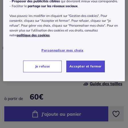
avec ceinture élastique et passepoils
-
Proposer des publicités ciblées
qui devraient mieux vous correspondre.
- Faciliter le
partage sur les réseaux sociaux
.
contrastés
Vous pouvez les modifier en cliquant sur "Gestion des cookies". Pour
Réf : 748.893.003
consentir, cliquez sur "Accepter et fermer". Pour refuser, cliquez sur "Je
refuse". Pour gérer vos choix, cliquez sur "Personnaliser mes choix". Pour en
savoir plus sur l'utilisation des cookies et vos droits, consultez
notre
politique des cookies
.
Couleur :
marron
Personnaliser mes choix
Taille :
Je refuse
Accepter et fermer
Veuillez sélectionner une taille
Guide des tailles
S (38/40) -
En stock
60
€
à partir de
M (40/42) -
En stock
J'ajoute au panier
L (44/46) -
En stock