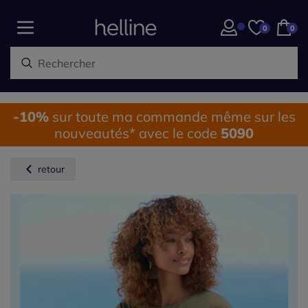
0
0
-10%
sur toute ma commande même sur les
nouveautés* avec le code
5090
retour