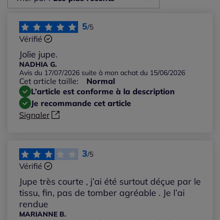
Les plus récents
5
/5
Vérifié
Les plus anciens
Jolie jupe.
NADHIA G.
Avis du 17/07/2026 suite à mon achat du 15/06/2026
Notes les plus élevées
Cet article taille:
Normal
L’article est conforme à la description
Notes les plus basses
Je recommande cet article
Signaler
3
/5
Vérifié
Jupe très courte , j’ai été surtout déçue par le
tissu, fin, pas de tomber agréable . Je l’ai
rendue
MARIANNE B.