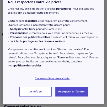
volants unique
Nous respectons votre vie privée !
Chez Helline, en collaboration avec nos
partenaires
, nous utilisons des
3.3
/
5
-
3
avis
Réf : 508.926.007
cookies afin d'améliorer notre site internet.
Certains sont
essentiels
et ne requièrent pas votre consentement.
Couleur :
sable-kaki imprimé
D'autres, optionnels, nécessitent votre accord pour :
-
Analyser
notre trafic pour améliorer le site.
-
Personnaliser
le contenu pour vous offrir une expérience sur mesure.
-
Proposer des publicités ciblées
qui devraient mieux vous correspondre.
- Faciliter le
partage sur les réseaux sociaux
.
Taille :
Vous pouvez les modifier en cliquant sur "Gestion des cookies". Pour
consentir, cliquez sur "Accepter et fermer". Pour refuser, cliquez sur "Je
Veuillez sélectionner une taille
refuse". Pour gérer vos choix, cliquez sur "Personnaliser mes choix". Pour en
savoir plus sur l'utilisation des cookies et vos droits, consultez
Guide des tailles
36 -
En stock
notre
politique des cookies
.
50
€
Personnaliser mes choix
38 -
En stock
J'ajoute au panier
Je refuse
Accepter et fermer
40 -
En stock
42 -
épuisé
Caractéristiques