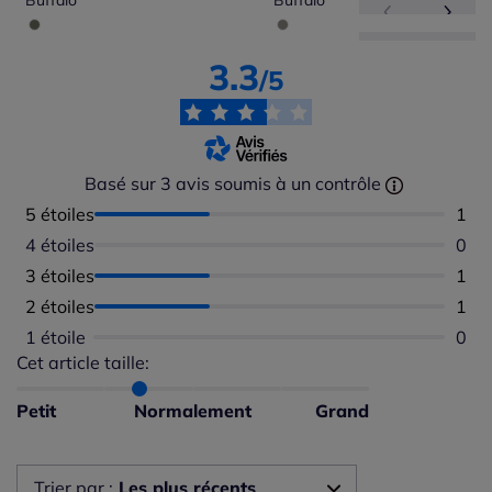
Buffalo
Buffalo
3.3
/5
Basé sur 3 avis soumis à un contrôle
5 étoiles
Nomb
1
4 étoiles
Aucu
0
3 étoiles
Nomb
1
2 étoiles
Nomb
1
1 étoile
Aucu
0
Cet article taille:
Répartition du taillant selon les avis clients
Taille normalement : 67%
Taille petit : 33%
Petit
Normalement
Grand
Taille grand : 0%
Trier par :
Les plus récents