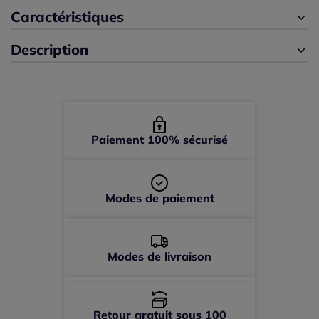
42 -
En stock
Caractéristiques
Description
44 -
En stock
46 -
En stock
48 -
En stock
Paiement 100% sécurisé
Modes de paiement
Modes de livraison
Retour gratuit sous 100