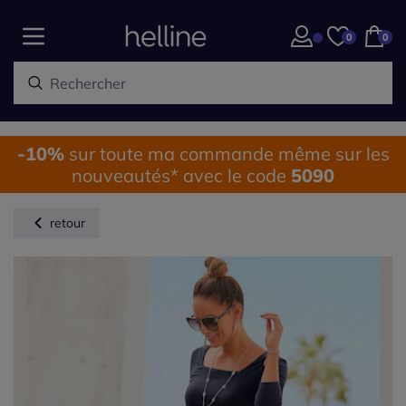
0
0
-10%
sur toute ma commande même sur les
nouveautés* avec le code
5090
retour