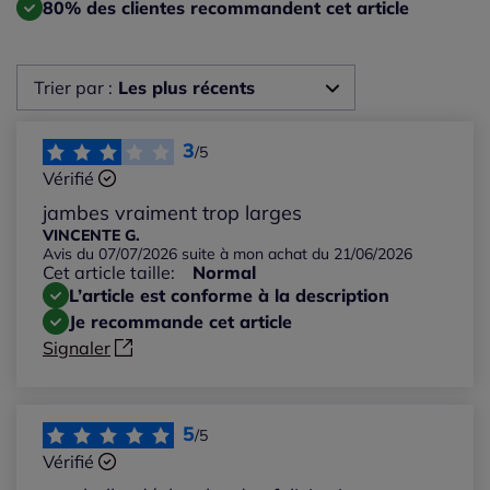
80% des clientes recommandent cet article
Trier par :
Les plus récents
Les plus récents
3
/5
Vérifié
Les plus anciens
jambes vraiment trop larges
VINCENTE G.
Avis du 07/07/2026 suite à mon achat du 21/06/2026
Notes les plus élevées
Cet article taille:
Normal
L’article est conforme à la description
Notes les plus basses
Je recommande cet article
Signaler
5
/5
Vérifié