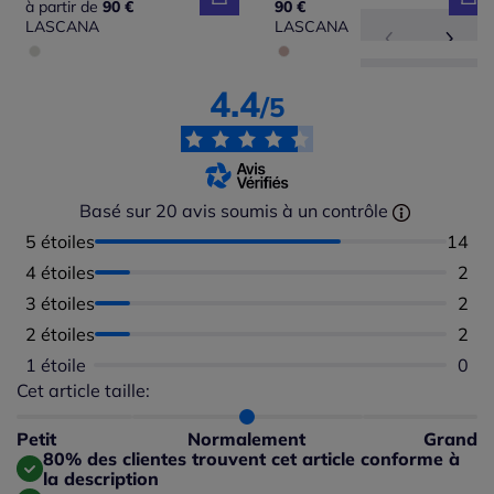
à partir de
90 €
90 €
LASCANA
LASCANA
4.4
/5
Basé sur 20 avis soumis à un contrôle
5 étoiles
Nombr
14
4 étoiles
Nomb
2
3 étoiles
Nomb
2
2 étoiles
Nomb
2
1 étoile
Aucu
0
Cet article taille:
Répartition du taillant selon les avis clients
Taille normalement : 100%
Taille petit : 0%
Petit
Normalement
Grand
Taille grand : 0%
80% des clientes trouvent cet article conforme à
la description