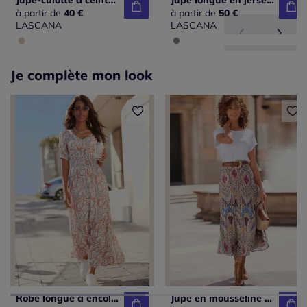
Jupe-culotte à ceinture élastique avec motif floral et coupe évasée
Jupe longue en jersey avec ceinture smockée et imprimé floral
à partir de
40 €
à partir de
50 €
LASCANA
LASCANA
Je complète mon look
Robe longue à encolure en V avec manches bouffantes et empiècement smocké
Jupe en mousseline à ceinture élastique avec doublure intérieure et imprimé géométrique