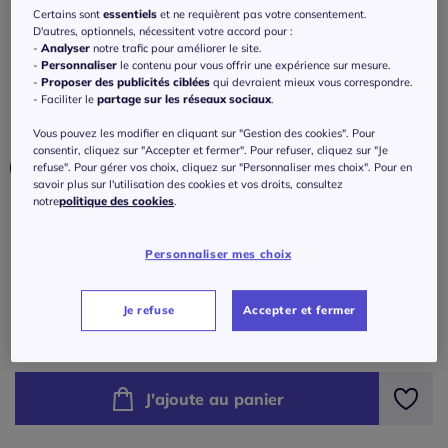
Jupe-culotte imprimée florale avec short
Certains sont
essentiels
et ne requièrent pas votre consentement.
intégré confortable
D'autres, optionnels, nécessitent votre accord pour :
-
Analyser
notre trafic pour améliorer le site.
4.3
/
5
-
7
avis
-
Personnaliser
le contenu pour vous offrir une expérience sur mesure.
Réf : 124.878.004
-
Proposer des publicités ciblées
qui devraient mieux vous correspondre.
- Faciliter le
partage sur les réseaux sociaux
.
Couleur :
bleu-crème imprimé
Vous pouvez les modifier en cliquant sur "Gestion des cookies". Pour
consentir, cliquez sur "Accepter et fermer". Pour refuser, cliquez sur "Je
refuse". Pour gérer vos choix, cliquez sur "Personnaliser mes choix". Pour en
savoir plus sur l'utilisation des cookies et vos droits, consultez
notre
politique des cookies
.
Taille :
Veuillez sélectionner une taille
Personnaliser mes choix
Guide des tailles
36 -
En stock
Je refuse
Accepter et fermer
40
€
38 -
En stock
J'ajoute au panier
40 -
épuisé