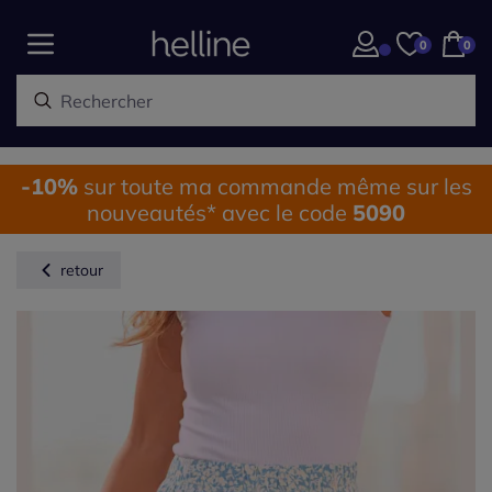
0
0
-10%
sur toute ma commande même sur les
nouveautés* avec le code
5090
retour