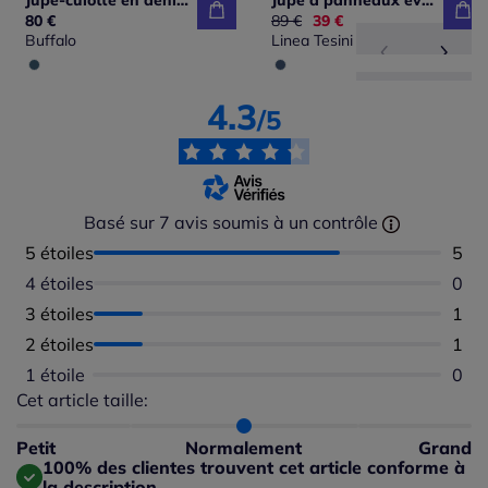
Jupe-culotte en denim avec glissière dissimulée et poches pratiques
Jupe à panneaux évasée imitation jean avec ceinture glissière au dos
80 €
Ancien prix :
89 €
Nouveau prix :
39 €
Buffalo
Linea Tesini
4.3
/5
Basé sur 7 avis soumis à un contrôle
5 étoiles
Nomb
5
4 étoiles
Aucu
0
3 étoiles
Nomb
1
2 étoiles
Nomb
1
1 étoile
Aucu
0
Cet article taille:
Répartition du taillant selon les avis clients
Taille normalement : 100%
Taille petit : 0%
Petit
Normalement
Grand
Taille grand : 0%
100% des clientes trouvent cet article conforme à
la description