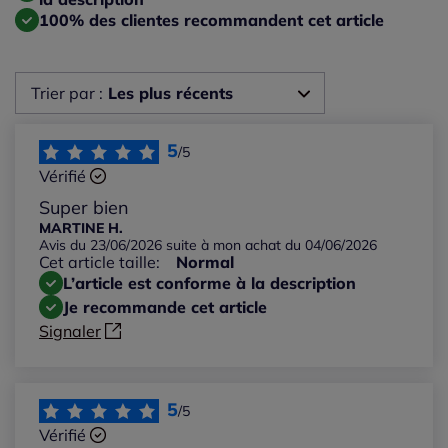
100% des clientes recommandent cet article
Trier par :
Les plus récents
Les plus récents
5
/5
Vérifié
Les plus anciens
Super bien
MARTINE H.
Avis du 23/06/2026 suite à mon achat du 04/06/2026
Notes les plus élevées
Cet article taille:
Normal
L’article est conforme à la description
Notes les plus basses
Je recommande cet article
Signaler
5
/5
Vérifié