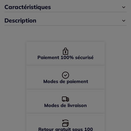
42 -
épuisé
Caractéristiques
Description
44 -
épuisé
46 -
épuisé
48 -
épuisé
Paiement 100% sécurisé
Modes de paiement
Modes de livraison
Retour gratuit sous 100