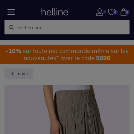
0
0
-10%
sur toute ma commande même sur les
nouveautés* avec le code
5090
retour