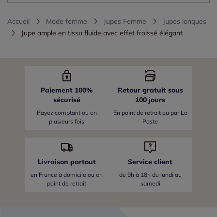
Accueil
Mode femme
Jupes Femme
Jupes longues
Jupe ample en tissu fluide avec effet froissé élégant
Paiement 100%
Retour gratuit sous
sécurisé
100 jours
Payez comptant ou en
En point de retrait ou par La
plusieurs fois
Poste
Livraison partout
Service client
en France
à domicile ou en
de 9h à 18h du lundi au
point de retrait
samedi