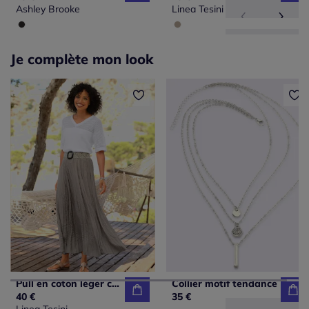
Ashley Brooke
Linea Tesini
Je complète mon look
Pull en coton léger col en V avec ajourés.
Collier motif tendance
40 €
35 €