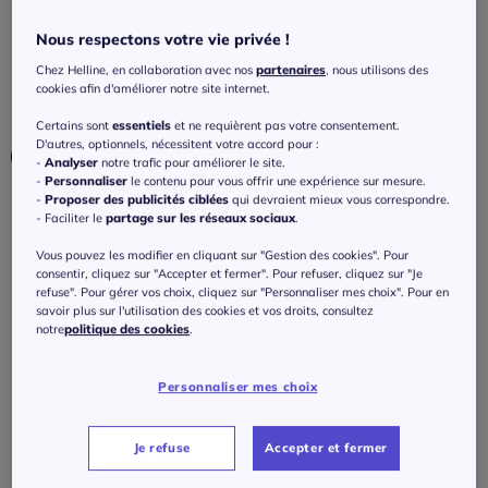
froissé élégant
Nous respectons votre vie privée !
4.3
/
5
-
3
avis
Réf : 425.840.022
Chez Helline, en collaboration avec nos
partenaires
, nous utilisons des
cookies afin d'améliorer notre site internet.
Couleur :
taupe
Certains sont
essentiels
et ne requièrent pas votre consentement.
D'autres, optionnels, nécessitent votre accord pour :
-
Analyser
notre trafic pour améliorer le site.
-
Personnaliser
le contenu pour vous offrir une expérience sur mesure.
-
Proposer des publicités ciblées
qui devraient mieux vous correspondre.
Taille :
- Faciliter le
partage sur les réseaux sociaux
.
Veuillez sélectionner une taille
Vous pouvez les modifier en cliquant sur "Gestion des cookies". Pour
consentir, cliquez sur "Accepter et fermer". Pour refuser, cliquez sur "Je
Guide des tailles
refuse". Pour gérer vos choix, cliquez sur "Personnaliser mes choix". Pour en
36 -
En stock
savoir plus sur l'utilisation des cookies et vos droits, consultez
notre
politique des cookies
.
65
€
38 -
En stock
Personnaliser mes choix
J'ajoute au panier
40 -
En stock
Je refuse
Accepter et fermer
42 -
En stock
Caractéristiques