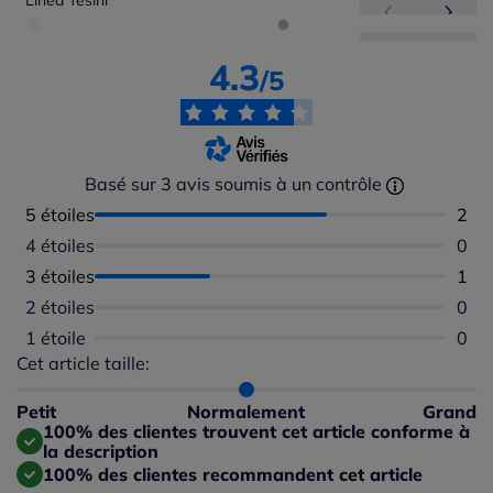
Linea Tesini
4.3
/5
Basé sur 3 avis soumis à un contrôle
5 étoiles
Nomb
2
4 étoiles
Aucu
0
3 étoiles
Nomb
1
2 étoiles
Aucu
0
1 étoile
Aucu
0
Cet article taille:
Répartition du taillant selon les avis clients
Taille normalement : 100%
Taille petit : 0%
Petit
Normalement
Grand
Taille grand : 0%
100% des clientes trouvent cet article conforme à
la description
100% des clientes recommandent cet article