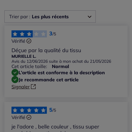
Trier par :
Les plus récents
Les plus récents
3
/5
Vérifié
Les plus anciens
Déçue par la qualité du tissu
MURIELLE L.
Avis du 12/06/2026 suite à mon achat du 21/05/2026
Notes les plus élevées
Cet article taille:
Normal
L’article est conforme à la description
Notes les plus basses
Je recommande cet article
Signaler
5
/5
Vérifié
je l'adore , belle couleur , tissu super