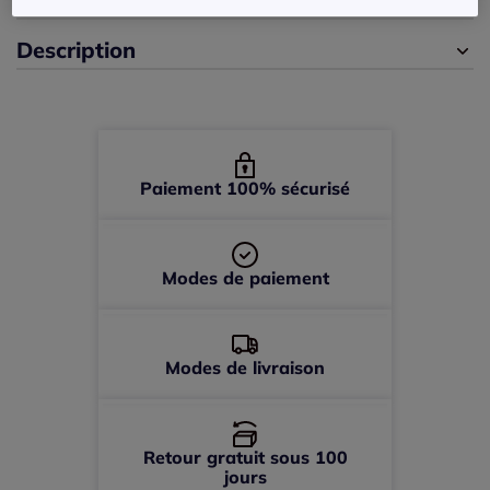
Description
44 -
En stock
46 -
En stock
48 -
En stock
Paiement 100% sécurisé
50 -
En stock
Modes de paiement
52 -
épuisé
Modes de livraison
Retour gratuit sous 100
jours