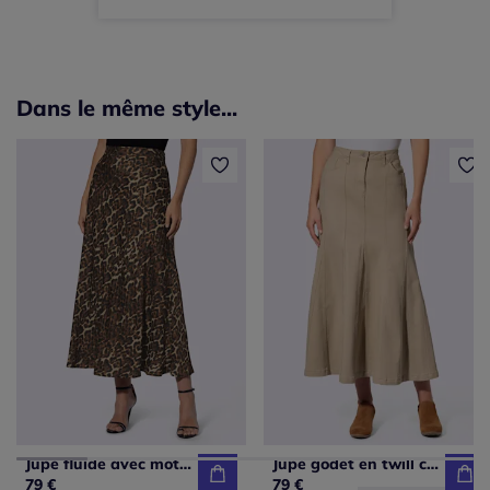
Dans le même style...
Jupe fluide avec motif léopard ceinture élastique lisse
Jupe godet en twill cinq poches pour femme
79 €
79 €