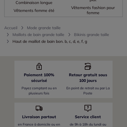
Combinaison longue
Vêtements fashion pour
Vêtements femme été
femme
Accueil
Mode grande taille
Maillots de bain grande taille
Bikinis grande taille
Haut de maillot de bain bon. b, c, d, e, f, g
Paiement 100%
Retour gratuit sous
sécurisé
100 jours
Payez comptant ou en
En point de retrait ou par La
plusieurs fois
Poste
Livraison partout
Service client
en France
à domicile ou en
de 9h à 18h du lundi au