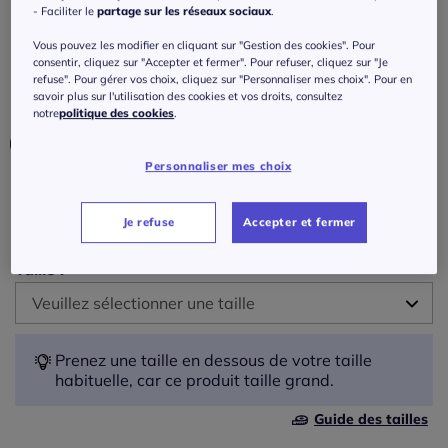
Haut de maillot de bain bon. b, c, d, e, f, g
- Faciliter le
partage sur les réseaux sociaux
.
Réf : 365.669.010
Vous pouvez les modifier en cliquant sur "Gestion des cookies". Pour
consentir, cliquez sur "Accepter et fermer". Pour refuser, cliquez sur "Je
refuse". Pour gérer vos choix, cliquez sur "Personnaliser mes choix". Pour en
savoir plus sur l'utilisation des cookies et vos droits, consultez
Couleur :
noir
notre
politique des cookies
.
Personnaliser mes choix
Bonnet :
Je refuse
Accepter et fermer
C
Taille :
B
Veuillez sélectionner une taille
C
40 -
En stock
Prenez une taille en dessous de votre taille
habituelle, car ce produit taille grand.
D
42 -
En stock
Guide des tailles
E