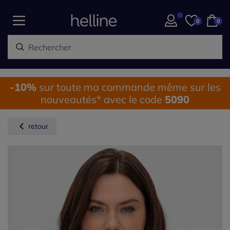
0
0
-10%
sur toute ma commande même sur les
nouveautés* avec le code
5090
retour