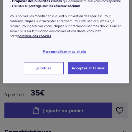
élastique
-
Proposer des publicités ciblées
qui devraient mieux vous correspondre.
- Faciliter le
partage sur les réseaux sociaux
.
5
/
5
-
1
avis
Réf : 749.364.003
Vous pouvez les modifier en cliquant sur "Gestion des cookies". Pour
consentir, cliquez sur "Accepter et fermer". Pour refuser, cliquez sur "Je
refuse". Pour gérer vos choix, cliquez sur "Personnaliser mes choix". Pour en
Couleur :
beige
savoir plus sur l'utilisation des cookies et vos droits, consultez
notre
politique des cookies
.
Personnaliser mes choix
Taille :
Veuillez sélectionner une taille
Je refuse
Accepter et fermer
Guide des tailles
S (38/40) -
En stock
35
€
à partir de
M (40/42) -
En stock
J'ajoute au panier
L (44/46) -
En stock
XS (32/34) -
En stock
Caractéristiques