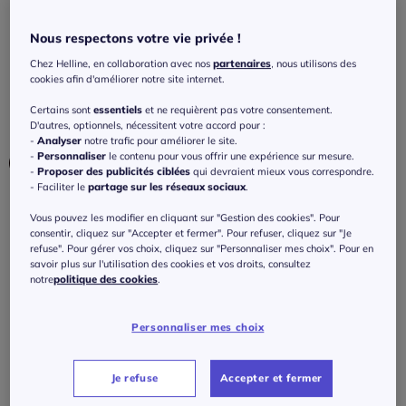
avec finition côtelée
Nous respectons votre vie privée !
4.5
/
5
-
2
avis
Réf : 442.045.014
Chez Helline, en collaboration avec nos
partenaires
, nous utilisons des
cookies afin d'améliorer notre site internet.
Couleur :
chamois + marron
Certains sont
essentiels
et ne requièrent pas votre consentement.
Choisir une couleur :
D'autres, optionnels, nécessitent votre accord pour :
-
Analyser
notre trafic pour améliorer le site.
-
Personnaliser
le contenu pour vous offrir une expérience sur mesure.
-
Proposer des publicités ciblées
qui devraient mieux vous correspondre.
- Faciliter le
partage sur les réseaux sociaux
.
Taille :
Vous pouvez les modifier en cliquant sur "Gestion des cookies". Pour
consentir, cliquez sur "Accepter et fermer". Pour refuser, cliquez sur "Je
Veuillez sélectionner une taille
refuse". Pour gérer vos choix, cliquez sur "Personnaliser mes choix". Pour en
savoir plus sur l'utilisation des cookies et vos droits, consultez
Guide des tailles
notre
politique des cookies
.
34/36 -
épuisé
35
€
Personnaliser mes choix
38/40 -
Disponible dans 2 semaines
J'ajoute au panier
Je refuse
Accepter et fermer
42/44 -
Disponible dans 2 semaines