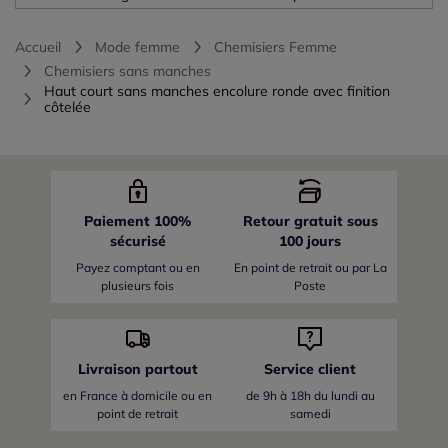
Accueil
Mode femme
Chemisiers Femme
Chemisiers sans manches
Haut court sans manches encolure ronde avec finition
côtelée
Paiement 100%
Retour gratuit sous
sécurisé
100 jours
Payez comptant ou en
En point de retrait ou par La
plusieurs fois
Poste
Livraison partout
Service client
en France
à domicile ou en
de 9h à 18h du lundi au
point de retrait
samedi