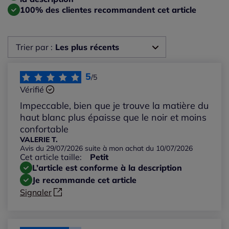
100% des clientes recommandent cet article
Trier par :
Les plus récents
Les plus récents
5
/5
Vérifié
Les plus anciens
Impeccable, bien que je trouve la matière du
haut blanc plus épaisse que le noir et moins
Notes les plus élevées
confortable
VALERIE T.
Avis du 29/07/2026 suite à mon achat du 10/07/2026
Notes les plus basses
Cet article taille:
Petit
L’article est conforme à la description
Je recommande cet article
Signaler