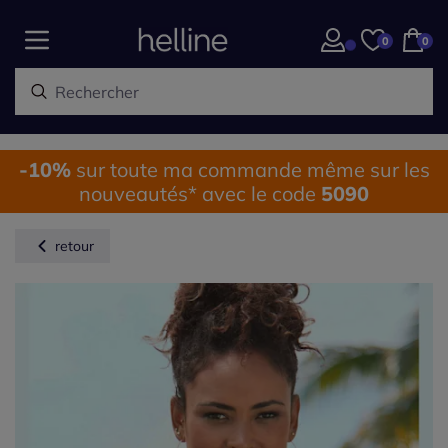
0
0
-10%
sur toute ma commande même sur les
nouveautés* avec le code
5090
retour