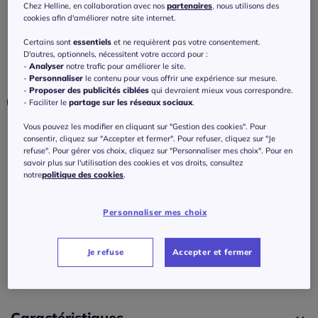
capuche ajustable
Chez Helline, en collaboration avec nos
partenaires
, nous utilisons des
cookies afin d'améliorer notre site internet.
4.4
/
5
-
9
avis
Réf : 273.721.027
Certains sont
essentiels
et ne requièrent pas votre consentement.
D'autres, optionnels, nécessitent votre accord pour :
-
Analyser
notre trafic pour améliorer le site.
Couleur :
noir
-
Personnaliser
le contenu pour vous offrir une expérience sur mesure.
-
Proposer des publicités ciblées
qui devraient mieux vous correspondre.
- Faciliter le
partage sur les réseaux sociaux
.
Vous pouvez les modifier en cliquant sur "Gestion des cookies". Pour
Taille :
consentir, cliquez sur "Accepter et fermer". Pour refuser, cliquez sur "Je
refuse". Pour gérer vos choix, cliquez sur "Personnaliser mes choix". Pour en
Veuillez sélectionner une taille
savoir plus sur l'utilisation des cookies et vos droits, consultez
notre
politique des cookies
.
Guide des tailles
38 -
En stock
Personnaliser mes choix
85
€
40 -
En stock
Je refuse
Accepter et fermer
J'ajoute au panier
42 -
En stock
44 -
En stock
Caractéristiques