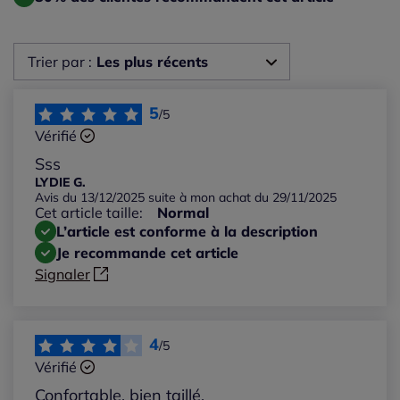
Trier par :
Les plus récents
Les plus récents
5
/5
Vérifié
Les plus anciens
Sss
LYDIE G.
Avis du 13/12/2025 suite à mon achat du 29/11/2025
Notes les plus élevées
Cet article taille:
Normal
L’article est conforme à la description
Notes les plus basses
Je recommande cet article
Signaler
4
/5
Vérifié
Confortable, bien taillé,