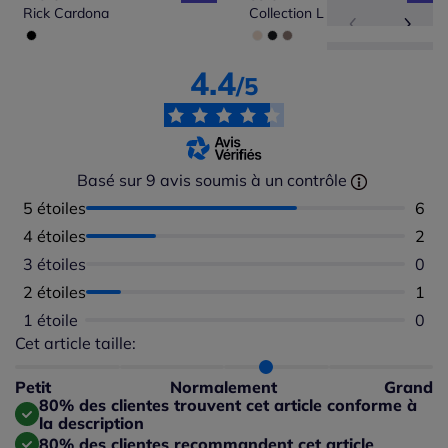
Rick Cardona
Collection L
4.4
/5
Basé sur 9 avis soumis à un contrôle
5 étoiles
Nomb
6
4 étoiles
Nomb
2
3 étoiles
Aucu
0
2 étoiles
Nomb
1
1 étoile
Aucu
0
Cet article taille:
Répartition du taillant selon les avis clients
Taille normalement : 80%
Taille petit : 0%
Petit
Normalement
Grand
Taille grand : 20%
80% des clientes trouvent cet article conforme à
la description
80% des clientes recommandent cet article