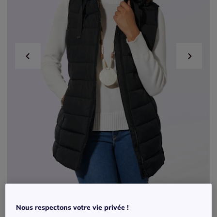
Nous respectons votre vie privée !
Gilet matelassé long avec col montant et