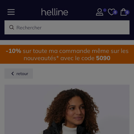
0
0
-10%
sur toute ma commande même sur les
nouveautés* avec le code
5090
retour