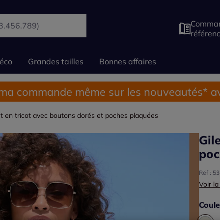
Comman
référen
éco
Grandes tailles
Bonnes affaires
 ma commande même sur les nouveautés* av
et en tricot avec boutons dorés et poches plaquées
Gil
poc
Réf : 5
Voir la
Coule
Choisi