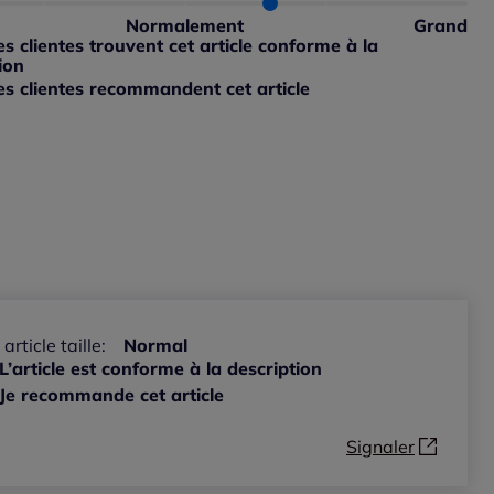
petit : 0%
Normalement
Grand
 grand : 33%
 clientes trouvent cet article conforme à la
ible
ion
s clientes recommandent cet article
ible
 article taille:
Normal
L’article est conforme à la description
Je recommande cet article
Signaler