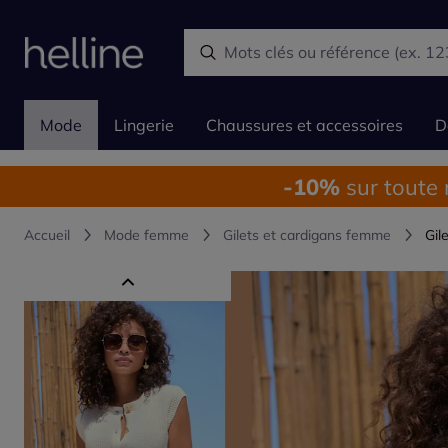
Mode
Lingerie
Chaussures et accessoires
D
-10%
sur toute
Accueil
Mode femme
Gilets et cardigans femme
Gil