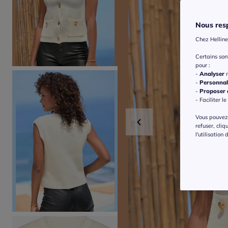
Nous resp
Chez Helline
Certains so
pour :
-
Analyser
n
-
Personnal
-
Proposer d
- Faciliter le
Vous pouvez 
refuser, cliq
l'utilisation