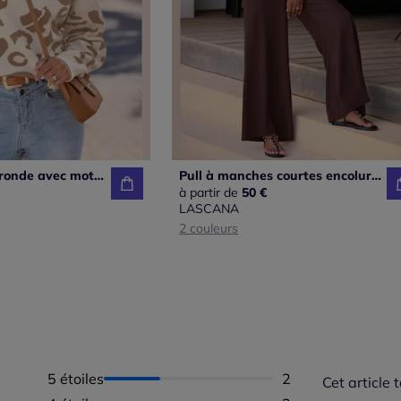
Pull à encolure ronde avec motif animalier et manches longues
Pull à manches courtes encolure calice avec chaînettes et bords-côtes doux
à partir de
50 €
LASCANA
2 couleurs
5 étoiles
Nombre d'avis :
2
Cet article t
Répartition 
Taille