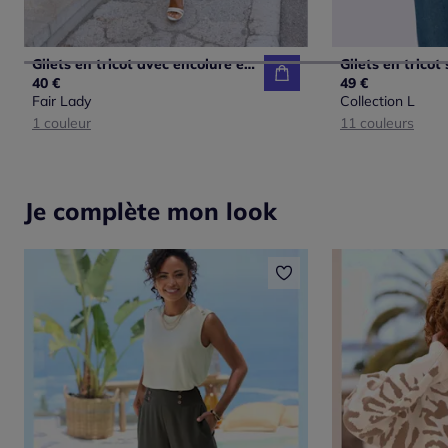
Gilets en tricot avec encolure en V et boutons argentés
40 €
49 €
Fair Lady
Collection L
1 couleur
11 couleurs
Je complète mon look