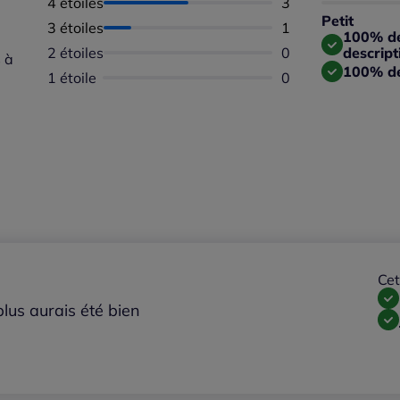
4 étoiles
Nombre d'avis :
3
Taille 
Petit
3 étoiles
Nombre d'avis :
1
Taille
100% des
2 étoiles
Aucun avis dispon
0
descript
 à
100% de
1 étoile
Aucun avis dispon
0
Cet
 plus aurais été bien