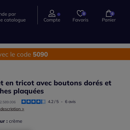
de par
0
0
ce catalogue
Compte
Favoris
Panier
ec le code
5090
et en tricot avec boutons dorés et
hes plaquées
4.2
/
5
-
6
avis
32.589.006
 description >
ur :
crème
r une couleur :