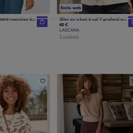
Exclu web
Gilets en tricot sans manches à encolure ronde
Gilet en tricot à col V profond avec boutons dorés et bords-côtes
60 €
LASCANA
3 couleurs