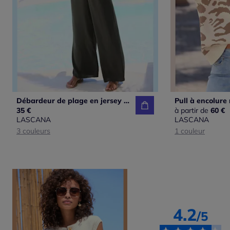
Débardeur de plage en jersey à encolure ronde avec petits boutons décoratifs et larges bretelles
35 €
à partir de
60 €
LASCANA
LASCANA
3 couleurs
1 couleur
4.2
/5