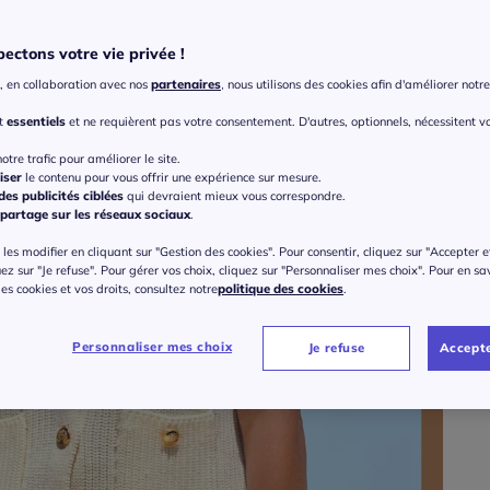
ectons votre vie privée !
, en collaboration avec nos
partenaires
, nous utilisons des cookies afin d'améliorer notre 
Taille
nt
essentiels
et ne requièrent pas votre consentement. D'autres, optionnels, nécessitent v
Veu
otre trafic pour améliorer le site.
iser
le contenu pour vous offrir une expérience sur mesure.
Gu
34/
es publicités ciblées
qui devraient mieux vous correspondre.
partage sur les réseaux sociaux
.
à part
38/
les modifier en cliquant sur "Gestion des cookies". Pour consentir, cliquez sur "Accepter e
uez sur "Je refuse". Pour gérer vos choix, cliquez sur "Personnaliser mes choix". Pour en sa
 des cookies et vos droits, consultez notre
politique des cookies
.
42/
Personnaliser mes choix
Je refuse
Accepte
46/