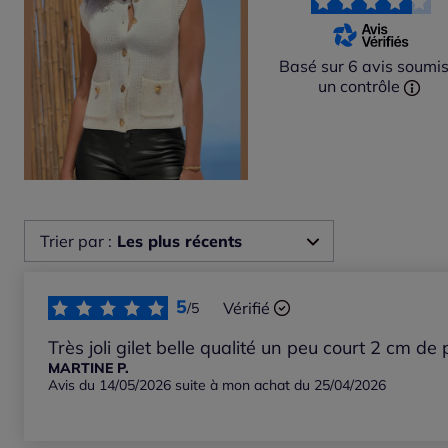
Basé sur 6 avis soumis
un contrôle
Trier par :
Les plus récents
Les plus récents
5
Vérifié
/5
Les plus anciens
Très joli gilet belle qualité un peu court 2 cm de
MARTINE P.
Avis du 14/05/2026 suite à mon achat du 25/04/2026
Notes les plus élevées