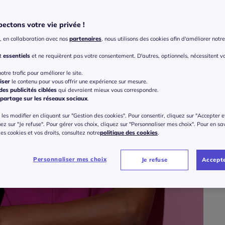
ectons votre vie privée !
, en collaboration avec nos
partenaires
, nous utilisons des cookies afin d'améliorer notre 
nt
essentiels
et ne requièrent pas votre consentement. D'autres, optionnels, nécessitent v
Taille
otre trafic pour améliorer le site.
Veu
iser
le contenu pour vous offrir une expérience sur mesure.
es publicités ciblées
qui devraient mieux vous correspondre.
partage sur les réseaux sociaux
.
Gu
38 
les modifier en cliquant sur "Gestion des cookies". Pour consentir, cliquez sur "Accepter e
69
uez sur "Je refuse". Pour gérer vos choix, cliquez sur "Personnaliser mes choix". Pour en sa
40 
 des cookies et vos droits, consultez notre
politique des cookies
.
Personnaliser mes choix
Je refuse
Accepte
42 
44 
46 