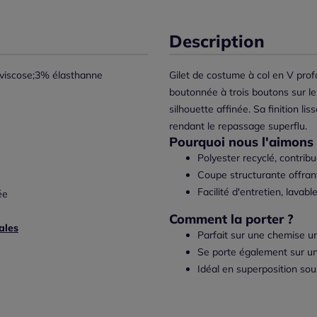
Description
viscose;3% élasthanne
Gilet de costume à col en V pro
boutonnée à trois boutons sur l
silhouette affinée. Sa finition lis
rendant le repassage superflu.
Pourquoi nous l'aimons 
Polyester recyclé, contrib
Coupe structurante offran
Facilité d'entretien, lava
ée
Comment la porter ?
ales
Parfait sur une chemise un
Se porte également sur un
Idéal en superposition sou