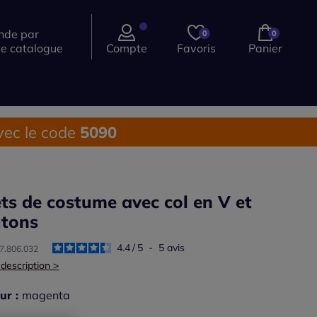
de par
0
0
ce catalogue
Compte
Favoris
Panier
ec le code
5090
ets de costume avec col en V et
tons
4.4
/
5
-
5
avis
47.806.032
 description >
ur :
magenta
r une couleur :