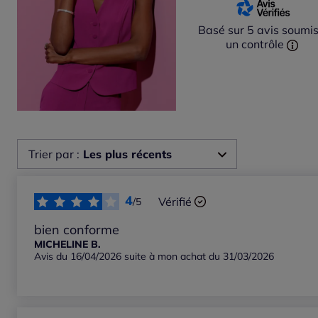
Basé sur 5 avis soumis
un contrôle
Trier par :
Les plus récents
Les plus récents
4
Vérifié
/5
Les plus anciens
bien conforme
MICHELINE B.
Avis du 16/04/2026 suite à mon achat du 31/03/2026
Notes les plus élevées
Notes les plus basses