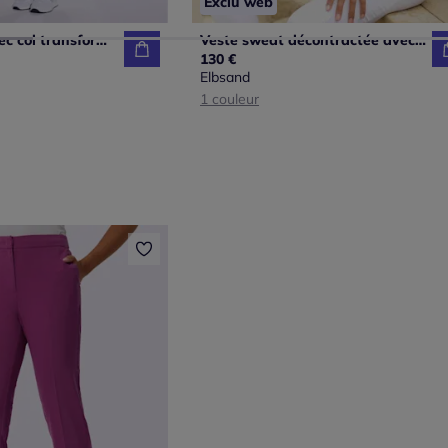
Exclu web
Veste légère avec col transformable et manches longues à bords-côtes
Veste sweat décontractée avec grande capuche et poches
130 €
Elbsand
1 couleur