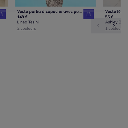
Veste parka à capuche avec poches et manches longues
149 €
55 €
Linea Tesini
Ashley Broo
2 couleurs
1 couleur