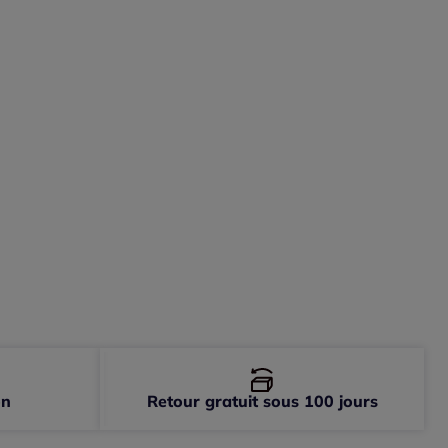
-
épuisé
-
En stock
-
En stock
-
En stock
on
Retour gratuit sous 100 jours