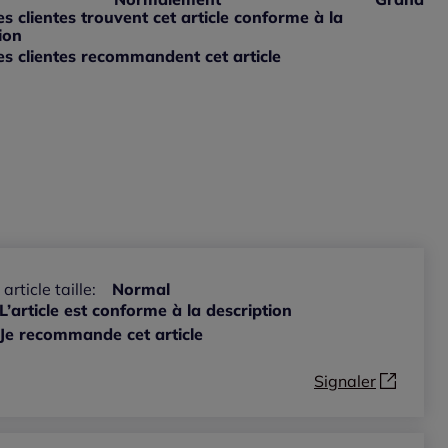
ible
 grand : 0%
 clientes trouvent cet article conforme à la
ible
ion
s clientes recommandent cet article
ible
 article taille:
Normal
L’article est conforme à la description
Je recommande cet article
Signaler