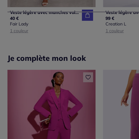
Veste légère avec manches volantes et empiècements smockés
40 €
99 €
Fair Lady
Creation L
1 couleur
1 couleur
Je complète mon look