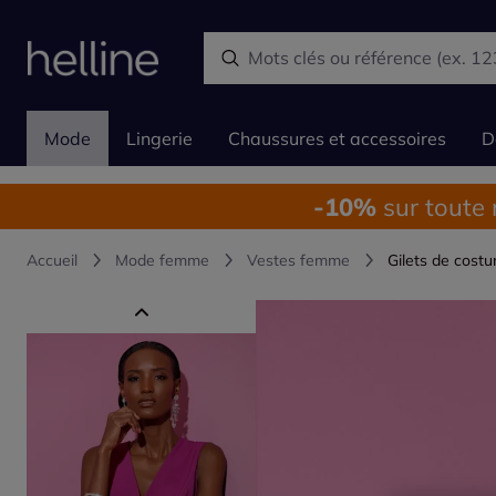
Mode
Lingerie
Chaussures et accessoires
D
-10%
sur toute
Accueil
Mode femme
Vestes femme
Gilets de cost