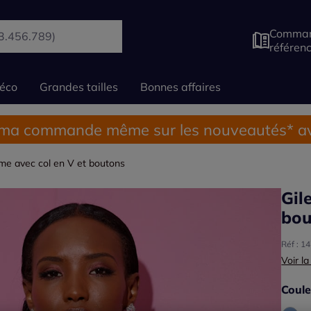
Comman
référen
éco
Grandes tailles
Bonnes affaires
 ma commande même sur les nouveautés* av
ume avec col en V et boutons
Gil
bou
Réf : 1
Voir la
Coule
Choisi