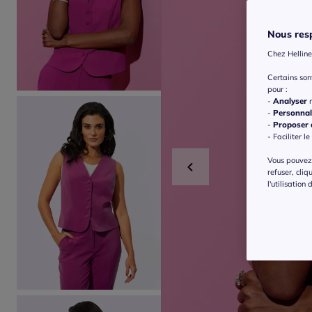
Nous resp
Chez Helline
Certains so
pour :
-
Analyser
n
-
Personnal
-
Proposer d
- Faciliter le
Vous pouvez 
refuser, cliq
l'utilisation