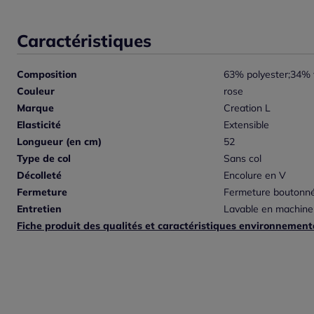
Caractéristiques
Composition
63% polyester;34% 
Couleur
rose
Marque
Creation L
Elasticité
Extensible
Longueur (en cm)
52
Type de col
Sans col
Décolleté
Encolure en V
Fermeture
Fermeture boutonn
Entretien
Lavable en machine
Fiche produit des qualités et caractéristiques environnement