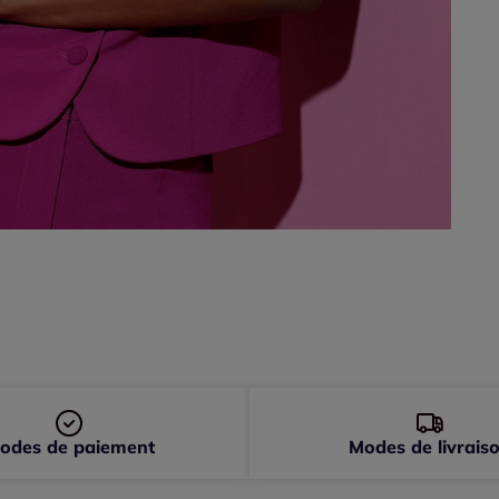
48 
50 
52 
54 
odes de paiement
Modes de livrais