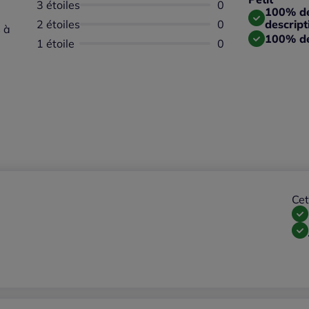
3 étoiles
Aucun avis dispon
0
Taille
100% des
2 étoiles
Aucun avis dispon
0
descript
 à
100% de
1 étoile
Aucun avis dispon
0
Cet