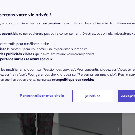
ectons votre vie privée !
Taille
, en collaboration avec nos
partenaires
, nous utilisons des cookies afin d'améliorer notre 
Veu
nt
essentiels
et ne requièrent pas votre consentement. D'autres, optionnels, nécessitent v
Gu
38 
otre trafic pour améliorer le site.
iser
le contenu pour vous offrir une expérience sur mesure.
59
es publicités ciblées
qui devraient mieux vous correspondre.
40 
partage sur les réseaux sociaux
.
les modifier en cliquant sur "Gestion des cookies". Pour consentir, cliquez sur "Accepter e
42 
uez sur "Je refuse". Pour gérer vos choix, cliquez sur "Personnaliser mes choix". Pour en sa
 des cookies et vos droits, consultez notre
politique des cookies
.
44 
Personnaliser mes choix
Je refuse
Accepte
46 
48 