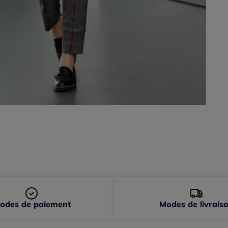
50 
52 
54 
56 
odes de paiement
Modes de livrais