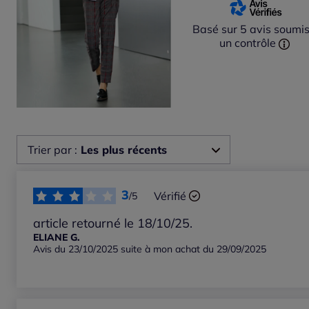
Basé sur 5 avis soumis
un contrôle
Trier par :
Les plus récents
Les plus récents
3
Vérifié
/5
Les plus anciens
article retourné le 18/10/25.
ELIANE G.
Avis du 23/10/2025 suite à mon achat du 29/09/2025
Notes les plus élevées
Notes les plus basses