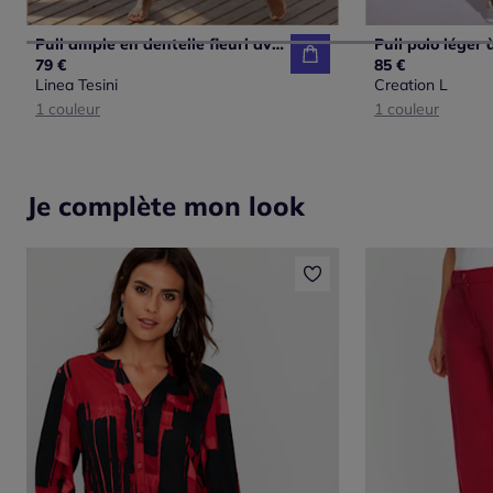
Pull ample en dentelle fleuri avec encolure ronde et manches courtes
79 €
85 €
Linea Tesini
Creation L
1 couleur
1 couleur
Je complète mon look