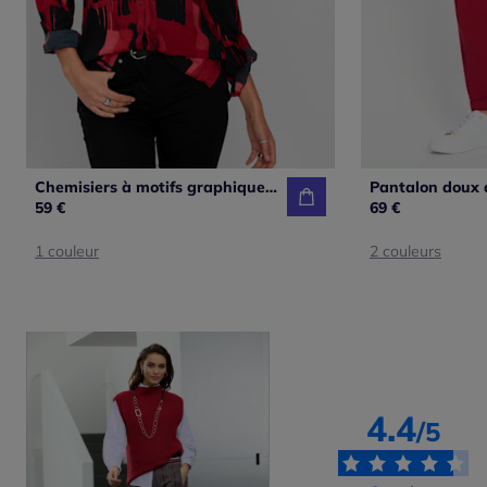
Chemisiers à motifs graphiques à manches longues transformables
59 €
69 €
1 couleur
2 couleurs
4.4
/5