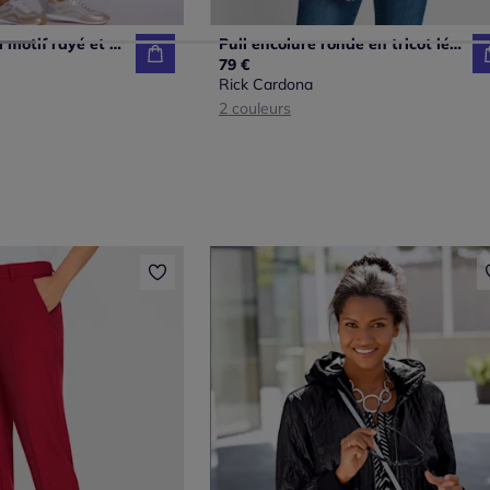
Pull polo léger à motif rayé et ajouré
Pull encolure ronde en tricot léger structuré avec fentes
79 €
Rick Cardona
2 couleurs