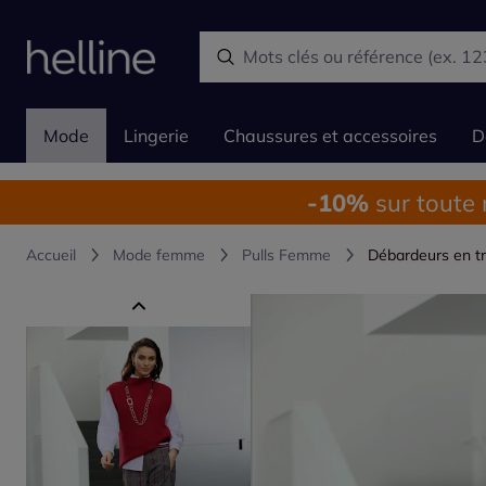
Mode
Lingerie
Chaussures et accessoires
D
-10%
sur toute
Accueil
Mode femme
Pulls Femme
Débardeurs en tr