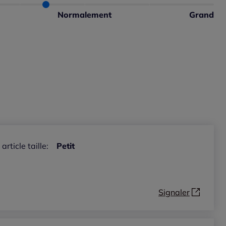
 normalement : 67%
 petit : 33%
Normalement
Grand
ible
 grand : 0%
ible
 article taille:
Petit
Signaler