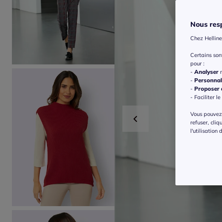
Nous resp
Chez Helline
Certains so
pour :
-
Analyser
n
-
Personnal
-
Proposer d
- Faciliter le
Vous pouvez 
refuser, cliq
l'utilisation