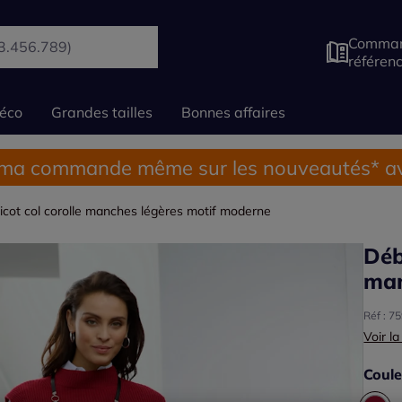
Comman
référen
éco
Grandes tailles
Bonnes affaires
 ma commande même sur les nouveautés* av
icot col corolle manches légères motif moderne
Déb
man
Réf : 7
Voir la
Coule