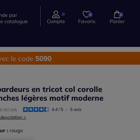
de par
0
0
ce catalogue
Compte
Favoris
Panier
ec le code
5090
ardeurs en tricot col corolle
ches légères motif moderne
4.4
/
5
-
5
avis
59.707.045
 description >
ur :
rouge