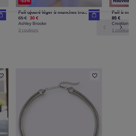
-53%
Nouveau
Pull ajouré léger à manches trois quart avec bords ondulés
Ancien prix :
65 €
Nouveau prix :
30 €
85 €
Ashley Brooke
Creation L
3 couleurs
1 couleur