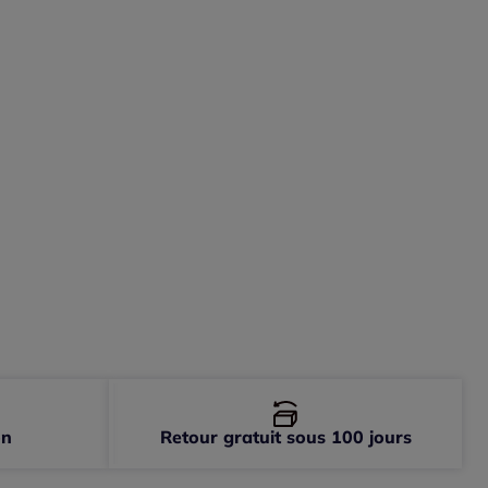
-
En stock
-
En stock
-
Disponible dans 3 semaines
-
Disponible dans 3 semaines
on
Retour gratuit sous 100 jours