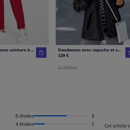
Pantalon doux avec ceinture à passants et poches devant
Doudounes avec capuche et empiècements en velours raffinés
129 €
3 couleurs
5 étoiles
Nombre d'avis :
3
4 étoiles
Nombre d'avis :
1
Cet article t
Répartition 