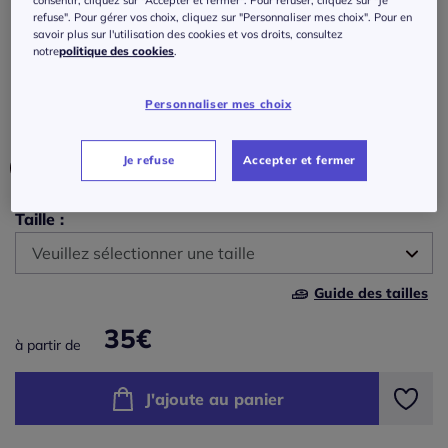
Débardeur sportif à col rond avec logo
refuse". Pour gérer vos choix, cliquez sur "Personnaliser mes choix". Pour en
discret et coupe décontractée
savoir plus sur l'utilisation des cookies et vos droits, consultez
notre
politique des cookies
.
Réf : 741.716.001
Personnaliser mes choix
Couleur :
anthracite
Je refuse
Accepter et fermer
Taille :
Veuillez sélectionner une taille
Guide des tailles
34/36 -
En stock
35
€
à partir de
38/40 -
épuisé
J'ajoute au panier
42/44 -
En stock