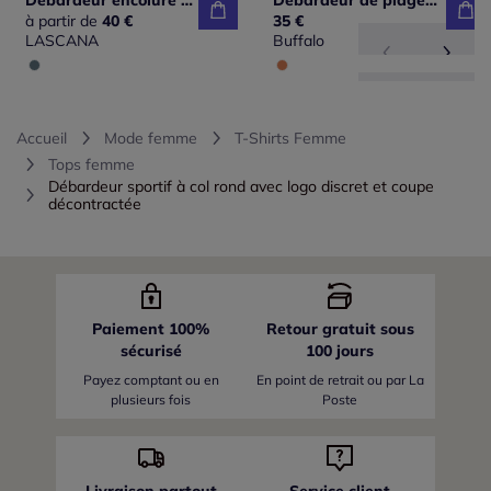
Débardeur encolure V avec motifs animaliers et couture flatteuse
Débardeur de plage à encolure en V avec larges bretelles et imprimé unique
à partir de
40 €
35 €
LASCANA
Buffalo
Accueil
Mode femme
T-Shirts Femme
Tops femme
Débardeur sportif à col rond avec logo discret et coupe
décontractée
Paiement 100%
Retour gratuit sous
sécurisé
100 jours
Payez comptant ou en
En point de retrait ou par La
plusieurs fois
Poste