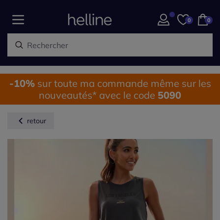
0
0
-10%
sur toute ma commande même sur les
nouveautés* avec le code
5090
retour