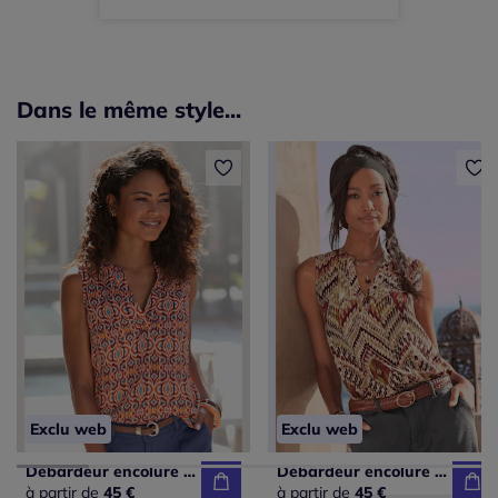
Dans le même style...
Exclu web
Exclu web
Débardeur encolure en V avec motif graphique et coupe décontractée
Débardeur encolure en V avec motifs géométriques fluides
à partir de
45 €
à partir de
45 €