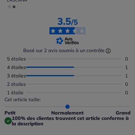
LASCANA
3.5
/5
Basé sur 2 avis soumis à un contrôle
5 étoiles
Aucu
0
4 étoiles
Nomb
1
3 étoiles
Nomb
1
2 étoiles
Aucu
0
1 étoile
Aucu
0
Cet article taille:
Répartition du taillant selon les avis clients
Taille normalement : 100%
Taille petit : 0%
Petit
Normalement
Grand
Taille grand : 0%
100% des clientes trouvent cet article conforme à
la description