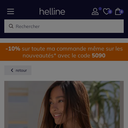
0
0
-10%
sur toute ma commande même sur les
nouveautés* avec le code
5090
retour