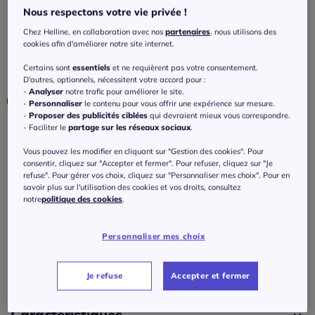
ourlet droit
Nous respectons votre vie privée !
3.5
/
5
-
2
avis
Réf : 480.225.014
Chez Helline, en collaboration avec nos
partenaires
, nous utilisons des
cookies afin d'améliorer notre site internet.
Certains sont
essentiels
et ne requièrent pas votre consentement.
Couleur :
sable
D'autres, optionnels, nécessitent votre accord pour :
-
Analyser
notre trafic pour améliorer le site.
-
Personnaliser
le contenu pour vous offrir une expérience sur mesure.
-
Proposer des publicités ciblées
qui devraient mieux vous correspondre.
- Faciliter le
partage sur les réseaux sociaux
.
Taille :
Vous pouvez les modifier en cliquant sur "Gestion des cookies". Pour
36 -
En stock
consentir, cliquez sur "Accepter et fermer". Pour refuser, cliquez sur "Je
refuse". Pour gérer vos choix, cliquez sur "Personnaliser mes choix". Pour en
savoir plus sur l'utilisation des cookies et vos droits, consultez
Guide des tailles
36 -
En stock
notre
politique des cookies
.
45
€
38 -
épuisé
Personnaliser mes choix
J'ajoute au panier
40 -
épuisé
Je refuse
Accepter et fermer
42 -
épuisé
Caractéristiques