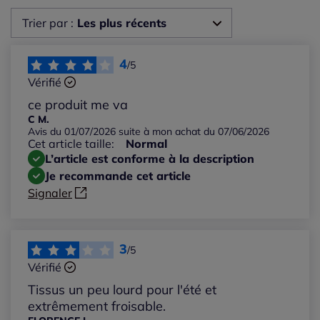
Trier par :
Les plus récents
Les plus récents
4
/5
Vérifié
Les plus anciens
ce produit me va
C M.
Avis du 01/07/2026 suite à mon achat du 07/06/2026
Notes les plus élevées
Cet article taille:
Normal
L’article est conforme à la description
Notes les plus basses
Je recommande cet article
Signaler
3
/5
Vérifié
Tissus un peu lourd pour l'été et
extrêmement froisable.