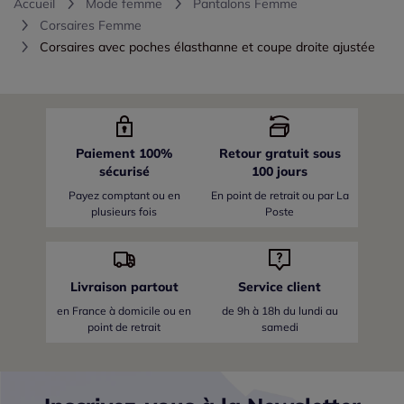
Accueil
Mode femme
Pantalons Femme
Corsaires Femme
Corsaires avec poches élasthanne et coupe droite ajustée
Paiement 100%
Retour gratuit sous
sécurisé
100 jours
Payez comptant ou en
En point de retrait ou par La
plusieurs fois
Poste
Livraison partout
Service client
en France
à domicile ou en
de 9h à 18h du lundi au
point de retrait
samedi