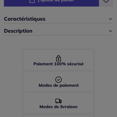
40 -
En stock
42 -
En stock
Caractéristiques
Description
44 -
En stock
46 -
En stock
48 -
En stock
Paiement 100% sécurisé
50 -
En stock
Modes de paiement
52 -
En stock
Modes de livraison