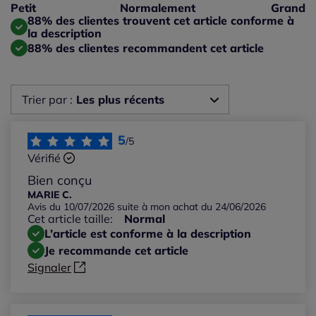
Taille petit : 11%
Petit
Normalement
Grand
Taille grand : 0%
88% des clientes trouvent cet article conforme à
la description
88% des clientes recommandent cet article
Trier par :
Les plus récents
Les plus récents
5
/5
Vérifié
Les plus anciens
Bien conçu
MARIE C.
Avis du 10/07/2026 suite à mon achat du 24/06/2026
Notes les plus élevées
Cet article taille:
Normal
L’article est conforme à la description
Notes les plus basses
Je recommande cet article
Signaler