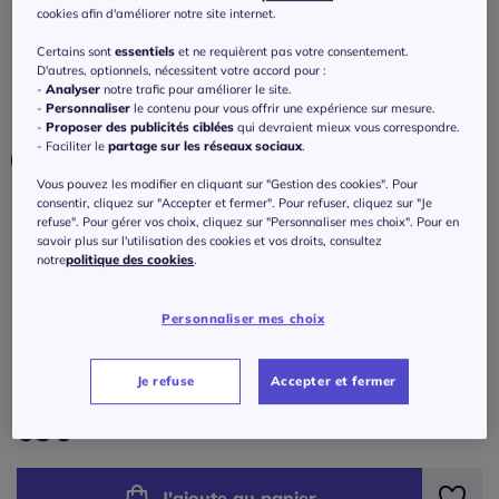
droite ajustée
cookies afin d'améliorer notre site internet.
3.9
/
5
-
21
avis
Réf : 639.335.050
Certains sont
essentiels
et ne requièrent pas votre consentement.
D'autres, optionnels, nécessitent votre accord pour :
-
Analyser
notre trafic pour améliorer le site.
-
Personnaliser
le contenu pour vous offrir une expérience sur mesure.
Couleur :
blanc
-
Proposer des publicités ciblées
qui devraient mieux vous correspondre.
- Faciliter le
partage sur les réseaux sociaux
.
Choisir une couleur :
Vous pouvez les modifier en cliquant sur "Gestion des cookies". Pour
consentir, cliquez sur "Accepter et fermer". Pour refuser, cliquez sur "Je
refuse". Pour gérer vos choix, cliquez sur "Personnaliser mes choix". Pour en
savoir plus sur l'utilisation des cookies et vos droits, consultez
notre
politique des cookies
.
Taille :
Personnaliser mes choix
Veuillez sélectionner une taille
Guide des tailles
Je refuse
Accepter et fermer
36 -
En stock
65
€
38 -
En stock
J'ajoute au panier