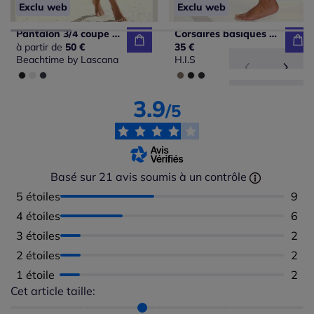
Exclu web
Exclu web
Pantalon 3/4 coupe 5 poches avec petites fentes
Corsaires basiques avec ceinture douce et boutons ajustables
à partir de
50 €
35 €
Beachtime by Lascana
H.I.S
3.9
/5
Basé sur 21 avis soumis à un contrôle
5 étoiles
Nomb
9
4 étoiles
Nomb
6
3 étoiles
Nomb
2
2 étoiles
Nomb
2
1 étoile
Nomb
2
Cet article taille:
Répartition du taillant selon les avis clients
Taille normalement : 89%