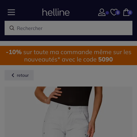
0
0
-10%
sur toute ma commande même sur les
nouveautés* avec le code
5090
retour