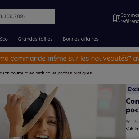
Comman
référen
éco
Grandes tailles
Bonnes affaires
 ma commande même sur les nouveautés* av
ison courte avec petit col et poches pratiques
Exc
Com
poc
Réf : 3
Voir la