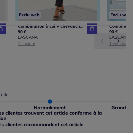
Exclu web
Exclu web
Combinaison à col V chevauchant avec jambes étroites
90 €
90 €
LASCANA
LASCANA
1 couleur
1 couleur
aille:
du taillant selon les avis clients
 normalement : 100%
ible
petit : 0%
Normalement
Grand
ible
 grand : 0%
 clientes trouvent cet article conforme à la
ible
ion
s clientes recommandent cet article
ible