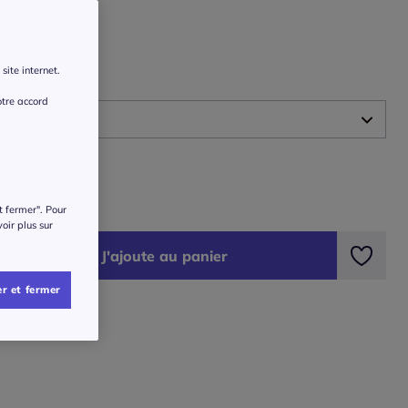
ur :
kaki
site internet.
 :
otre accord
 -
En stock
ide des tailles
-
En stock
€
t fermer". Pour
-
épuisé
voir plus sur
J'ajoute au panier
-
épuisé
r et fermer
-
épuisé
-
épuisé