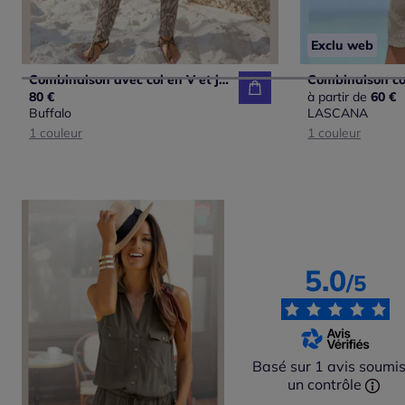
Exclu web
Combinaison avec col en V et jambes droites élastiquées
80 €
à partir de
60 €
Buffalo
LASCANA
1 couleur
1 couleur
5.0
/5
Basé sur 1 avis soumis
un contrôle