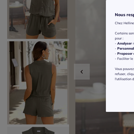
Nous resp
Chez Helline
Certains so
pour :
-
Analyser
n
-
Personnal
-
Proposer d
- Faciliter le
Vous pouvez 
refuser, cliq
l'utilisation