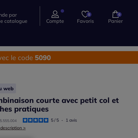
de par
0
0
ce catalogue
Compte
Favoris
Panier
ec le code
5090
lu web
binaison courte avec petit col et
hes pratiques
5
/
5
-
1
avis
45.555.004
 description >