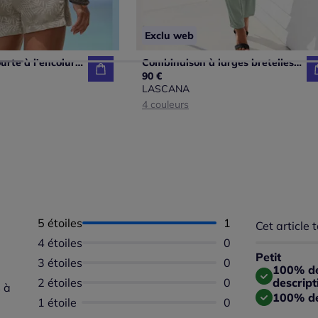
Exclu web
Combinaison courte à l'encolure élastique avec poches fendues et imprimé végétal
Combinaison à larges bretelles avec ceinture nouée et poches latérales
90 €
LASCANA
4 couleurs
5 étoiles
Nombre d'avis :
1
Cet article t
Répartition 
Taille
4 étoiles
Aucun avis dispon
0
Taille 
Petit
3 étoiles
Aucun avis dispon
0
Taille
100% des
2 étoiles
Aucun avis dispon
0
descript
 à
100% de
1 étoile
Aucun avis dispon
0