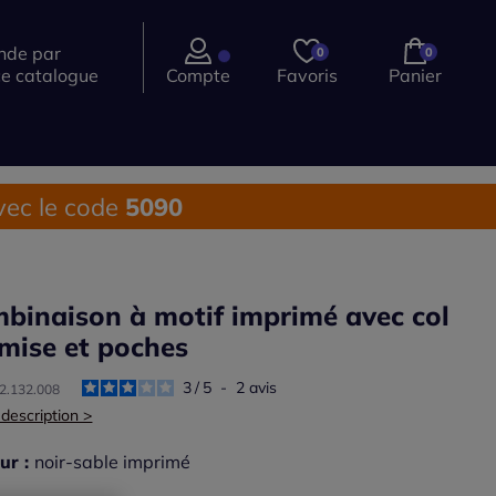
de par
0
0
ce catalogue
Compte
Favoris
Panier
ec le code
5090
binaison à motif imprimé avec col
mise et poches
3
/
5
-
2
avis
32.132.008
 description >
ur :
noir-sable imprimé