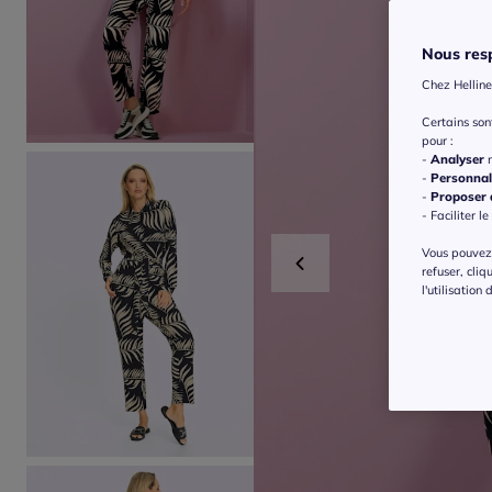
Nous resp
Chez Helline
Certains so
pour :
-
Analyser
n
-
Personnal
-
Proposer d
- Faciliter le
Vous pouvez 
refuser, cliq
l'utilisation