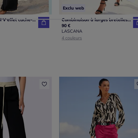
Exclu web
Combinaison col V effet cache-cœur à bretelles et jambes amples
Combinaison à larges bretelles avec ceinture à nouer et poches latérales
90 €
LASCANA
4 couleurs