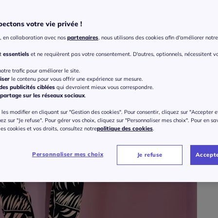
ectons votre vie privée !
Taille
, en collaboration avec nos
partenaires
, nous utilisons des cookies afin d'améliorer notre 
Veu
nt
essentiels
et ne requièrent pas votre consentement. D'autres, optionnels, nécessitent v
Gu
36 
otre trafic pour améliorer le site.
iser
le contenu pour vous offrir une expérience sur mesure.
10
es publicités ciblées
qui devraient mieux vous correspondre.
38 
partage sur les réseaux sociaux
.
ou 3 f
les modifier en cliquant sur "Gestion des cookies". Pour consentir, cliquez sur "Accepter e
40 
uez sur "Je refuse". Pour gérer vos choix, cliquez sur "Personnaliser mes choix". Pour en sa
 des cookies et vos droits, consultez notre
politique des cookies
.
42 
Personnaliser mes choix
Je refuse
Accepte
44 
46 