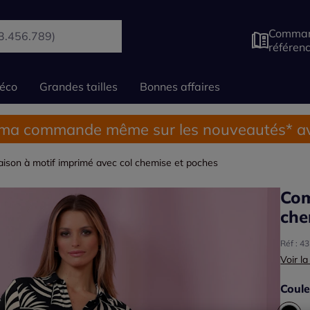
Comman
référen
éco
Grandes tailles
Bonnes affaires
 ma commande même sur les nouveautés* av
ison à motif imprimé avec col chemise et poches
Com
che
Réf : 4
Voir la
Coule