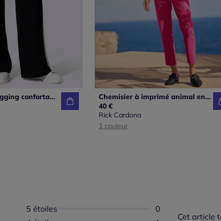
Pantalons de jogging confortables avec ceinture élastique rayée
Chemisier à imprimé animal en viscose douce fluide
40 €
Rick Cardona
1 couleur
5 étoiles
Aucun avis dispon
0
Cet article t
Répartition 