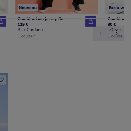
Nouveau
Exclu web
Combinaison jersey fin
119 €
80 €
Rick Cardona
s.Oliver
1 couleur
1 couleur