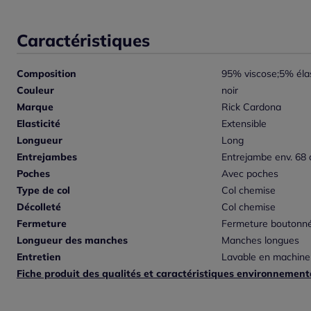
Caractéristiques
Composition
95% viscose;5% éla
Couleur
noir
Marque
Rick Cardona
Elasticité
Extensible
Longueur
Long
Entrejambes
Entrejambe env. 68
Poches
Avec poches
Type de col
Col chemise
Décolleté
Col chemise
Fermeture
Fermeture boutonn
Longueur des manches
Manches longues
Entretien
Lavable en machine
Fiche produit des qualités et caractéristiques environnement