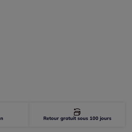
-
En stock
-
En stock
-
En stock
on
Retour gratuit sous 100 jours