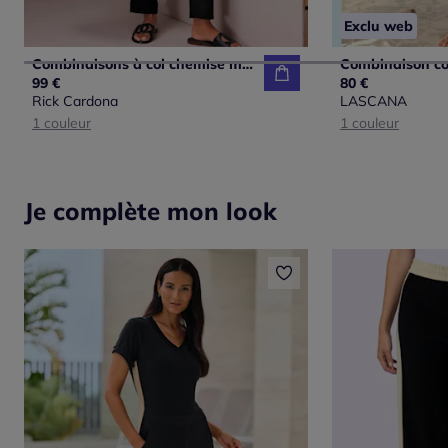
Exclu web
Combinaisons à col chemise mancherons et taille soulignée
99 €
80 €
Rick Cardona
LASCANA
1 couleur
1 couleur
Je complète mon look