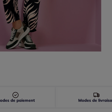
48 
50 
52 
odes de paiement
Modes de livrais