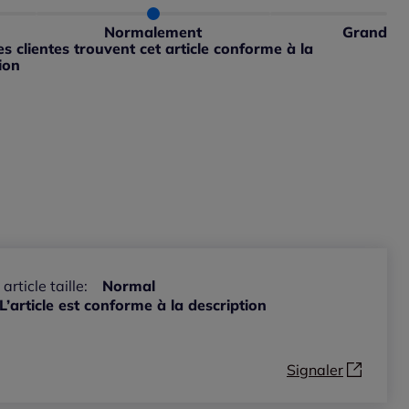
 normalement : 100%
petit : 0%
ible
Normalement
Grand
 grand : 0%
 clientes trouvent cet article conforme à la
ion
ible
 article taille:
Normal
L’article est conforme à la description
Signaler