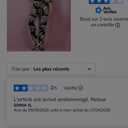
Basé sur 2 avis soumis
un contrôle
Trier par :
Les plus récents
Les plus récents
2
Vérifié
/5
Les plus anciens
L'article est arrivé endommagé. Retour
SONIA G.
Avis du 05/05/2026 suite à mon achat du 17/04/2026
Notes les plus élevées