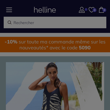
0
0
-10%
sur toute ma commande même sur les
nouveautés* avec le code
5090