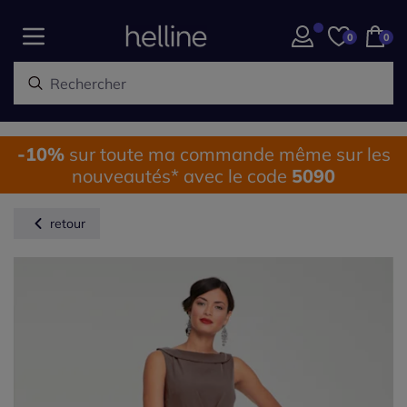
0
0
-10%
sur toute ma commande même sur les
nouveautés* avec le code
5090
retour