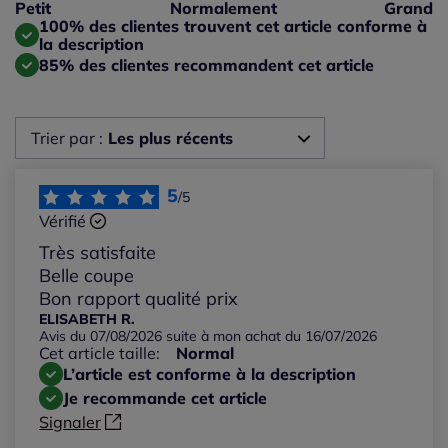
Taille petit : 0%
Petit
Normalement
Grand
Taille grand : 0%
100% des clientes trouvent cet article conforme à
la description
85% des clientes recommandent cet article
Trier par :
Les plus récents
Les plus récents
5
/5
Vérifié
Les plus anciens
Très satisfaite
Belle coupe
Notes les plus élevées
Bon rapport qualité prix
ELISABETH R.
Avis du 07/08/2026 suite à mon achat du 16/07/2026
Notes les plus basses
Cet article taille:
Normal
L’article est conforme à la description
Je recommande cet article
Signaler