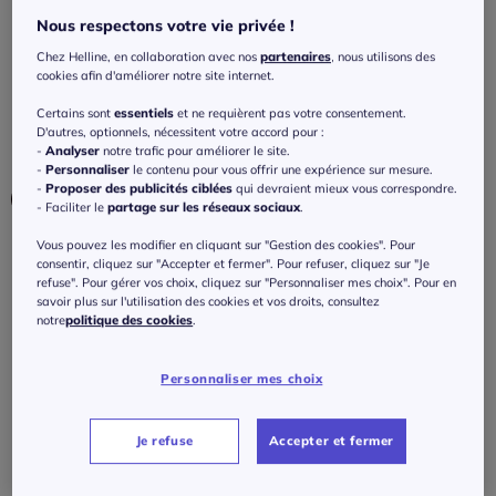
ceinture ajustable fluide
Nous respectons votre vie privée !
4.7
/
5
-
17
avis
Réf : 369.189.030
Chez Helline, en collaboration avec nos
partenaires
, nous utilisons des
cookies afin d'améliorer notre site internet.
Certains sont
essentiels
et ne requièrent pas votre consentement.
Couleur :
taupe
D'autres, optionnels, nécessitent votre accord pour :
Choisir une couleur :
-
Analyser
notre trafic pour améliorer le site.
-
Personnaliser
le contenu pour vous offrir une expérience sur mesure.
-
Proposer des publicités ciblées
qui devraient mieux vous correspondre.
- Faciliter le
partage sur les réseaux sociaux
.
Vous pouvez les modifier en cliquant sur "Gestion des cookies". Pour
Taille :
consentir, cliquez sur "Accepter et fermer". Pour refuser, cliquez sur "Je
refuse". Pour gérer vos choix, cliquez sur "Personnaliser mes choix". Pour en
Veuillez sélectionner une taille
savoir plus sur l'utilisation des cookies et vos droits, consultez
notre
politique des cookies
.
Guide des tailles
36 -
En stock
199
€
Personnaliser mes choix
38 -
En stock
ou 3 fois 66,33 € sans frais
?
Je refuse
Accepter et fermer
40 -
En stock