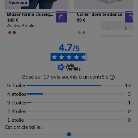
Nouveau
Blazer forme classique
Collier doré tendance
149 €
89 €
Ashley Brooke
4.7
/5
Basé sur 17 avis soumis à un contrôle
5 étoiles
Nombr
13
4 étoiles
Nomb
3
3 étoiles
Nomb
1
2 étoiles
Aucu
0
1 étoile
Aucu
0
Cet article taille:
Répartition du taillant selon les avis clients
Taille normalement : 100%