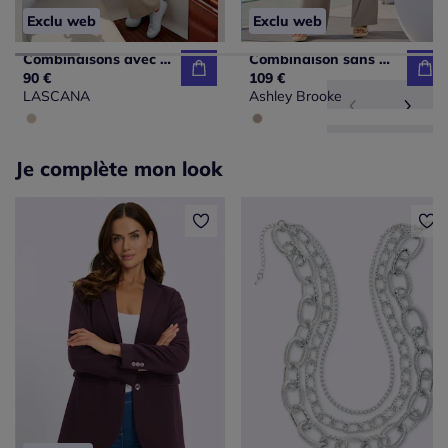
Exclu web
Exclu web
Combinaisons avec col en V et larges bretelles nouées
Combinaison sans manches à col bénitier en jersey
90 €
109 €
LASCANA
Ashley Brooke
Je complète mon look