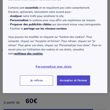
Chemisier long caftan avec col V et
manches longues volantes
Certains sont
essentiels
et ne requièrent pas votre consentement.
D'autres, optionnels, nécessitent votre accord pour :
-
Analyser
notre trafic pour améliorer le site.
3
/
5
-
1
avis
Réf : 411.279.004
-
Personnaliser
le contenu pour vous offrir une expérience sur mesure.
-
Proposer des publicités ciblées
qui devraient mieux vous correspondre.
- Faciliter le
partage sur les réseaux sociaux
.
Couleur :
noir
Vous pouvez les modifier en cliquant sur "Gestion des cookies". Pour
Choisir une couleur :
consentir, cliquez sur "Accepter et fermer". Pour refuser, cliquez sur "Je
refuse". Pour gérer vos choix, cliquez sur "Personnaliser mes choix". Pour en
savoir plus sur l'utilisation des cookies et vos droits, consultez
notre
politique des cookies
.
Personnaliser mes choix
Taille :
Veuillez sélectionner une taille
Je refuse
Accepter et fermer
Guide des tailles
34/36 -
En stock
60
€
à partir de
38/40 -
En stock