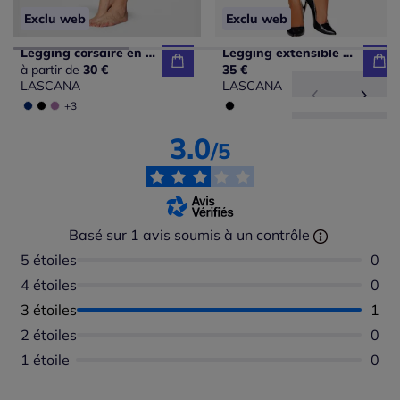
Exclu web
Exclu web
Legging corsaire en coton avec bords-côtes confortables
Legging extensible brillant avec bords ouverts au bas des jambes
à partir de
30 €
35 €
LASCANA
LASCANA
+3
3.0
/5
Basé sur 1 avis soumis à un contrôle
5 étoiles
Aucu
0
4 étoiles
Aucu
0
3 étoiles
Nomb
1
2 étoiles
Aucu
0
1 étoile
Aucu
0