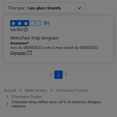
Trier par :
Les plus récents
Les plus récents
3
/5
Vérifié
Les plus anciens
Manches trop longues
Anonyme*
Avis du 06/09/2022 suite à mon achat du 09/08/2022
Notes les plus élevées
Signaler
Notes les plus basses
1
Accueil
Mode femme
Chemisiers Femme
Chemisiers fluides
Chemisier long caftan avec col V et manches longues
volantes