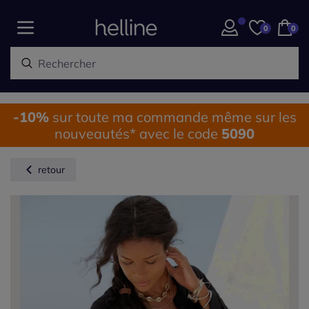
0
0
-10%
sur toute ma commande même sur les
nouveautés* avec le code
5090
retour