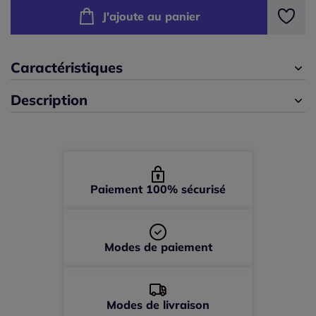
J'ajoute au panier
42/44 -
En stock
46/48 -
En stock
Caractéristiques
Description
50/52 -
épuisé
54/56 -
épuisé
Paiement 100% sécurisé
Modes de paiement
Modes de livraison