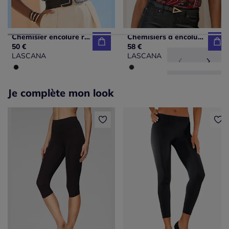
Chemisier encolure ronde à patte de boutonnage imprimé léopard
Chemisiers à encolure en V et boutons décoratifs
50 €
58 €
LASCANA
LASCANA
Je complète mon look